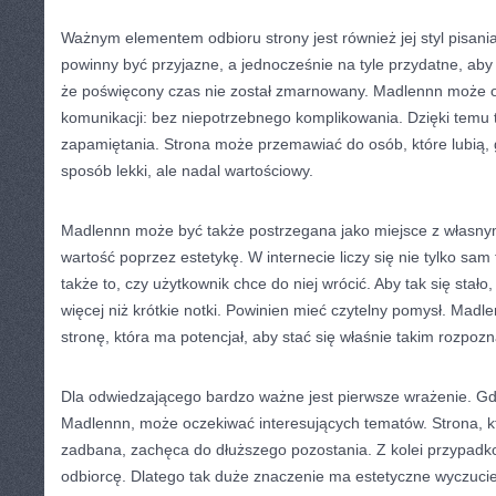
Ważnym elementem odbioru strony jest również jej styl pisania
powinny być przyjazne, a jednocześnie na tyle przydatne, aby
że poświęcony czas nie został zmarnowany. Madlennn może of
komunikacji: bez niepotrzebnego komplikowania. Dzięki temu t
zapamiętania. Strona może przemawiać do osób, które lubią,
sposób lekki, ale nadal wartościowy.
Madlennn może być także postrzegana jako miejsce z własnym
wartość poprzez estetykę. W internecie liczy się nie tylko sam f
także to, czy użytkownik chce do niej wrócić. Aby tak się stał
więcej niż krótkie notki. Powinien mieć czytelny pomysł. Mad
stronę, która ma potencjał, aby stać się właśnie takim rozpo
Dla odwiedzającego bardzo ważne jest pierwsze wrażenie. Gdy
Madlennn, może oczekiwać interesujących tematów. Strona, k
zadbana, zachęca do dłuższego pozostania. Z kolei przypad
odbiorcę. Dlatego tak duże znaczenie ma estetyczne wyczuc