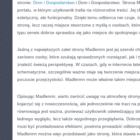
stronie:
Dom i Gospodarstwo
i Dom i Gospodarstwo. Strona M
portalu, w którym użytkownik trafia na różnorodne treści. Jej
estetyczny, ale funkcjonalny. Dzięki temu odbiorca nie czuje,
stronę, lecz raczej miejsce stworzone z myślą o osobach, któr
typu serwis dobrze sprawdza się jako miejsce do spokojnego c
Jedną z największych zalet strony Madlennn jest jej szeroki 
zarówno osoby, które szukają sprawdzonych rozwiązań, jak i t
znaleźć świeżą perspektywę. W czasach, gdy w internecie łatw
schematyczne, szczególnie ważne staje się tworzenie miejsca,
poczucie przejrzystości. Madlennn może właśnie takim miejs
Opisując Madlennn, warto zwrócić uwagę na atmosferę strony.
kojarzyć się z nowoczesnością, ale jednocześnie nie traci na 
równowaga jest ważna, ponieważ użytkownik odwiedzający str
ładnego wyglądu, lecz także wygodnego przeglądania. Dobrze
musi być przeładowana efektami; powinna prowadzić odbiorc
Madlennn można więc przedstawić jako stronę, która stawia na