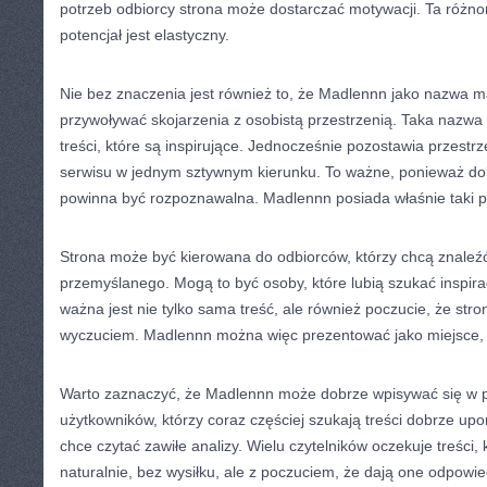
potrzeb odbiorcy strona może dostarczać motywacji. Ta różnor
potencjał jest elastyczny.
Nie bez znaczenia jest również to, że Madlennn jako nazwa 
przywoływać skojarzenia z osobistą przestrzenią. Taka naz
treści, które są inspirujące. Jednocześnie pozostawia przestr
serwisu w jednym sztywnym kierunku. To ważne, ponieważ do
powinna być rozpoznawalna. Madlennn posiada właśnie taki po
Strona może być kierowana do odbiorców, którzy chcą znaleźć 
przemyślanego. Mogą to być osoby, które lubią szukać inspirac
ważna jest nie tylko sama treść, ale również poczucie, że str
wyczuciem. Madlennn można więc prezentować jako miejsce, k
Warto zaznaczyć, że Madlennn może dobrze wpisywać się w 
użytkowników, którzy coraz częściej szukają treści dobrze u
chce czytać zawiłe analizy. Wielu czytelników oczekuje treści
naturalnie, bez wysiłku, ale z poczuciem, że dają one odpow