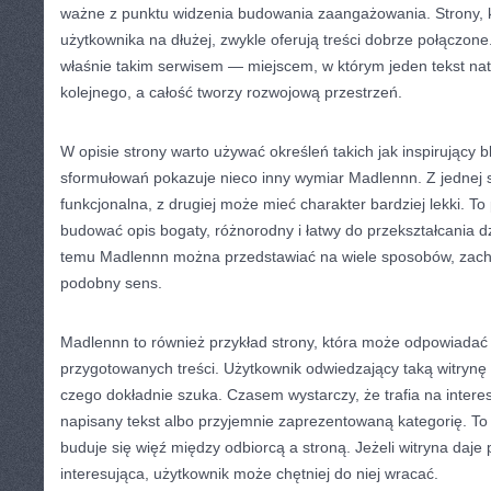
ważne z punktu widzenia budowania zaangażowania. Strony, k
użytkownika na dłużej, zwykle oferują treści dobrze połączo
właśnie takim serwisem — miejscem, w którym jeden tekst nat
kolejnego, a całość tworzy rozwojową przestrzeń.
W opisie strony warto używać określeń takich jak inspirujący b
sformułowań pokazuje nieco inny wymiar Madlennn. Z jednej st
funkcjonalna, z drugiej może mieć charakter bardziej lekki. T
budować opis bogaty, różnorodny i łatwy do przekształcania d
temu Madlennn można przedstawiać na wiele sposobów, zach
podobny sens.
Madlennn to również przykład strony, która może odpowiadać
przygotowanych treści. Użytkownik odwiedzający taką witrynę 
czego dokładnie szuka. Czasem wystarczy, że trafia na intere
napisany tekst albo przyjemnie zaprezentowaną kategorię. T
buduje się więź między odbiorcą a stroną. Jeżeli witryna daje 
interesująca, użytkownik może chętniej do niej wracać.