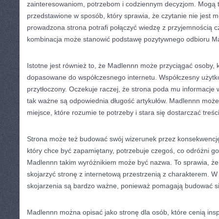
zainteresowaniom, potrzebom i codziennym decyzjom. Mogą t
przedstawione w sposób, który sprawia, że czytanie nie jest
prowadzona strona potrafi połączyć wiedzę z przyjemnością cz
kombinacja może stanowić podstawę pozytywnego odbioru M
Istotne jest również to, że Madlennn może przyciągać osoby, kt
dopasowane do współczesnego internetu. Współczesny użytko
przytłoczony. Oczekuje raczej, że strona poda mu informacje w
tak ważne są odpowiednia długość artykułów. Madlennn może
miejsce, które rozumie te potrzeby i stara się dostarczać treśc
Strona może też budować swój wizerunek przez konsekwencję.
który chce być zapamiętany, potrzebuje czegoś, co odróżni g
Madlennn takim wyróżnikiem może być nazwa. To sprawia, że 
skojarzyć stronę z internetową przestrzenią z charakterem. W 
skojarzenia są bardzo ważne, ponieważ pomagają budować sil
Madlennn można opisać jako stronę dla osób, które cenią inspi