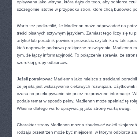
opisywana jako witryna, która dąży do tego, aby odbiorca czuł
szczególnie istotne w przypadku stron, które chcą budować p
Warto też podkreślić, że Madlennn może odpowiadać na potrze
treści pisanych sztywnym językiem. Zamiast tego liczy się tu 
artykuł lub poradnik powinien prowadzić czytelnika w taki spo
ktoś naprawdę podsuwa praktyczne rozwiązania. Madlennn m
tym, że łączy informacyjność. To połączenie sprawia, że stron
szerokiej grupy odbiorców.
Jeżeli potraktować Madlennn jako miejsce z treściami poradn
że jej siłą jest wskazywanie ciekawych rozwiązań. Użytkownik 
czasu na przekopywanie się przez rozproszone informacje. Woli
podaje temat w sposób pełny. Madlennn może spełniać tę rolę 
Właśnie dlatego warto opisywać ją jako stronę wartą uwagi.
Charakter strony Madlennn można zbudować wokół skojarzeń
rodzaju przestrzeń może być miejscem, w którym odbiorca znajd