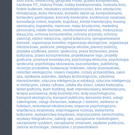
food trucki
,
freelancing
,
geografia Polski
,
grafika komputerowa
,
hardware PC
,
historia Polski
,
hobby kolekcjonerskie
,
hodowla koni
,
hotele butikowe
,
inkubatory przedsiębiorczości
,
kino artystyczne
,
klimatyzacja
,
kluby literackie
,
komedia stand-up
,
kompostowanie
,
komputery gamingowe
,
koncerty kameralne
,
konferencje naukowe
,
konsultacje online
,
kopiarki
,
krajobraz
,
kredyt inwestycyjny
,
leasing
operacyjny
,
logopedia
,
manicure
,
mapy turystyczne
,
marketing
personalny
,
meble biurowe
,
monitorowanie zdrowia
,
motoryzacja
klasyczna
,
ochrona konsumentów
,
ochrona przyrody
,
ochrona
zwierząt
,
odzież medyczna
,
ogród botaniczny
,
oprogramowanie
biurowe
,
organizacja eventów
,
organizacje ekologiczne
,
organizacje
młodzieżowe
,
pedicure
,
pielęgnacja włosów
,
planery podróży
,
plastyka użytkowa
,
pomoc społeczna
,
prasa biznesowa
,
prasa
kulturalna
,
prawo konsumenckie
,
projektowanie logo
,
projekty
graficzne
,
przemysł kosmetyczny
,
psychologia kliniczna
,
psychologia
społeczna
,
psychologia stosowana
,
pszczelarstwo
,
publishing
,
recenzje produktów
,
restauracje hotelowe
,
roboty przemysłowe
,
rolnictwo ekologiczne
,
rowery miejskie
,
rozwój przywództwa
,
salon
spa
,
spotkania autorskie
,
startupy technologiczne
,
szkolenia
menedżerskie
,
sztuczna inteligencja w edukacji
,
sztuczna inteligencja
w medycynie
,
sztuka cyfrowa
,
sztuka dla dzieci
,
sztuka tradycyjna
,
tablet graficzny
,
team building
,
teatr improwizowany
,
telemedycyna
,
terapia poznawcza
,
testy kosmetyczne
,
testy psychologiczne
,
transport ekologiczny
,
transport publiczny
,
tworzenie treści
,
usługi
cateringowe
,
usługi chmurowe
,
wakacje z dziećmi
,
wellness w
hotelach
,
wolontariat młodzieżowy
,
wsparcie psychologiczne
,
współpraca zespołowa
,
wspomaganie rozwoju
,
wydarzenia
kulturalne
,
wydawnictwa książkowe
,
wypożyczalnie samochodów
,
wystawy fotograficzne
,
zabiegi spa
,
zarządzanie marketingiem
,
zarządzanie ryzykiem
,
zarządzanie zmianami
,
zaufanie publiczne
,
zielone technologie
,
zwiedzanie z przewodnikiem