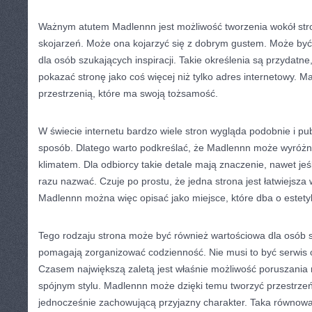
Ważnym atutem Madlennn jest możliwość tworzenia wokół str
skojarzeń. Może ona kojarzyć się z dobrym gustem. Może być
dla osób szukających inspiracji. Takie określenia są przydatn
pokazać stronę jako coś więcej niż tylko adres internetowy. M
przestrzenią, które ma swoją tożsamość.
W świecie internetu bardzo wiele stron wygląda podobnie i pub
sposób. Dlatego warto podkreślać, że Madlennn może wyróżn
klimatem. Dla odbiorcy takie detale mają znaczenie, nawet jeśl
razu nazwać. Czuje po prostu, że jedna strona jest łatwiejsza 
Madlennn można więc opisać jako miejsce, które dba o estetyk
Tego rodzaju strona może być również wartościowa dla osób sz
pomagają zorganizować codzienność. Nie musi to być serwis o j
Czasem największą zaletą jest właśnie możliwość poruszania
spójnym stylu. Madlennn może dzięki temu tworzyć przestrzeń
jednocześnie zachowującą przyjazny charakter. Taka równow