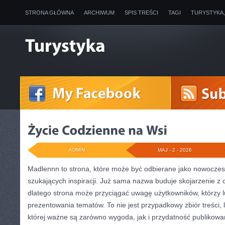
STRONA GŁÓWNA
ARCHIWUM
SPIS TREŚCI
TAGI
TURYSTYKA
ADMIN
MAJ - 2 - 2026
Madlennn to strona, które może być odbierane jako nowoczesn
szukających inspiracji. Już sama nazwa buduje skojarzenie 
dlatego strona może przyciągać uwagę użytkowników, którzy l
prezentowania tematów. To nie jest przypadkowy zbiór treści, 
której ważne są zarówno wygoda, jak i przydatność publikow