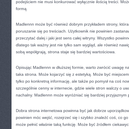
podejściem nie musi konkurować wyłącznie ilością treści. M
formą.
Madlennn może być również dobrym przykładem strony, która
poruszanie się po treściach. Użytkownik nie powinien zastanawi
przeczytać dalej i jaki jest sens całej witryny. Wszystko powinn
dlatego tak ważny jest nie tylko sam wygląd, ale również nawi
sobą współgrają, strona staje się bardziej wartościowa.
Opisując Madlennn w dłuższej formie, warto zwrócić uwagę na
taka strona. Może kojarzyć się z estetyką. Może być miejscem
tylko po konkretną informację, ale także po pomysł na coś now
szczególnie cenny w internecie, gdzie wiele stron walczy o 
nachalny. Madlennn może wyróżniać się bardziej przyjaznym 
Dobra strona internetowa powinna być jak dobrze uporządkow
powinien móc wejść, rozejrzeć się i szybko znaleźć coś, co g
może pełnić właśnie taką funkcję. Może być źródłem ciekawych