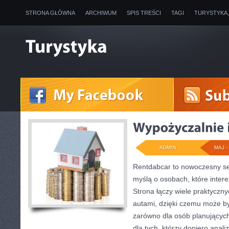
STRONA GŁÓWNA
ARCHIWUM
SPIS TREŚCI
TAGI
TURYSTYKA
ADMIN
MAJ - 
Rentdabcar to nowoczesny ser
myślą o osobach, które inter
Strona łączy wiele praktyczn
autami, dzięki czemu może b
zarówno dla osób planującyc
dla tych, którzy dopiero anali