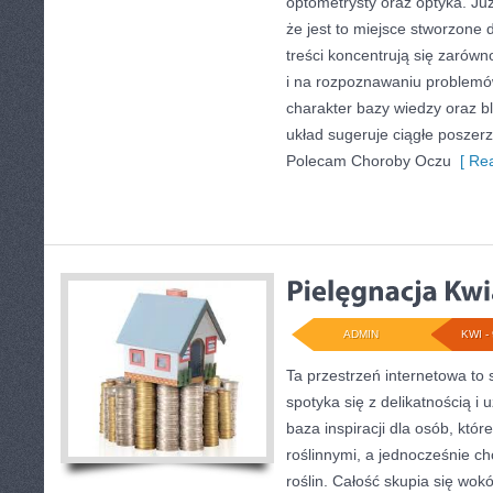
optometrysty oraz optyka. Już
że jest to miejsce stworzone 
treści koncentrują się zarówn
i na rozpoznawaniu problemów
charakter bazy wiedzy oraz bl
układ sugeruje ciągłe poszer
Polecam Choroby Oczu
[ Rea
ADMIN
KWI - 
Ta przestrzeń internetowa to 
spotyka się z delikatnością i
baza inspiracji dla osób, któr
roślinnymi, a jednocześnie ch
roślin. Całość skupia się wokó