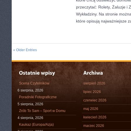
które chcą odświeżyć domową
przeczytać: Rolety, Żaluzje i 
Wykładziny. Na stronie można
które opisują najważniejsze 
« Older Entries
Scena Czytelników
sierpień 2026
6 sierpnia, 2026
lipiec 2026
Poradniki Fotograficzne
czerwiec 2026
5 sierpnia, 2026
maj 2026
Zrób To Sam – Sport w Domu
kwiecień 2026
4 sierpnia, 2026
Kaukaz (Europa/Azja)
marzec 2026