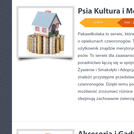
ADMIN
KWI - 
Pakawilkolaka to serwis, któr
o opiekunach czworonogów. T
użytkownik znajdzie merytory
psów. To serwis dla zaawans
poradnictwo łączą się w spójn
Żywienie i Smakołyki i Adopcj
znaleźć przystępne przedstaw
czworonogów. Dzięki temu po
możliwość zrozumieć różnice
obejmują zachowanie zwierząt