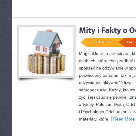
ADMIN
KWI - 
MagicalJune to przestrzeń, k
osobach, które chcą zadbać o 
spojrzeć na odżywianie w spo
poświęcony tematom takim j
odżywianie, aktywność fizycz
samopoczucie. Każdy, kto szuka
żyć lżej i czuć się pewniej, zn
artykuły. Polecam Dieta, Od
i Psychologia Odchudzania. N
materiały, które
[ Read More 