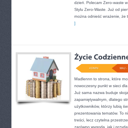
dzień. Polecam Zero-waste w 
Stylu Zero-Waste. Już od pie
można odnieść wrażenie, że t
]
ADMIN
MAJ - 
Madlennn to strona, które mo
nowoczesny punkt w sieci dla 
Już sama nazwa buduje skoja
zapamiętywalnym, dlatego st
użytkowników, którzy lubią św
prezentowania tematów. To ni
treści, lecz czytelna przestrz
zarówno wygoda, jak i przyd