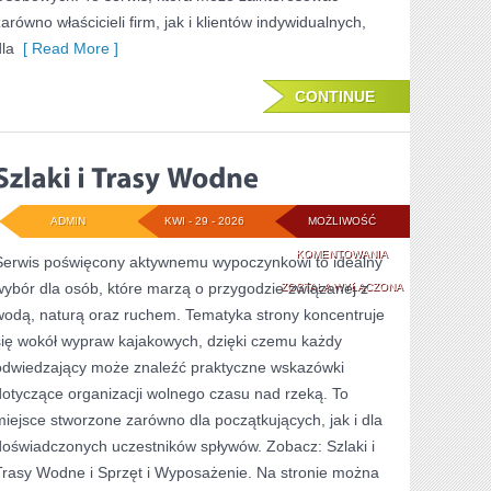
zarówno właścicieli firm, jak i klientów indywidualnych,
dla
[ Read More ]
CONTINUE
ADMIN
KWI - 29 - 2026
MOŻLIWOŚĆ
SZLAKI
KOMENTOWANIA
Serwis poświęcony aktywnemu wypoczynkowi to idealny
wybór dla osób, które marzą o przygodzie związanej z
I
ZOSTAŁA WYŁĄCZONA
wodą, naturą oraz ruchem. Tematyka strony koncentruje
TRASY
się wokół wypraw kajakowych, dzięki czemu każdy
WODNE
odwiedzający może znaleźć praktyczne wskazówki
dotyczące organizacji wolnego czasu nad rzeką. To
miejsce stworzone zarówno dla początkujących, jak i dla
doświadczonych uczestników spływów. Zobacz: Szlaki i
Trasy Wodne i Sprzęt i Wyposażenie. Na stronie można