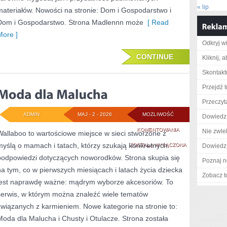
« lip
materiałów. Nowości na stronie: Dom i Gospodarstwo i
Dom i Gospodarstwo. Strona Madlennn może
[ Read
More ]
Odkryj w
CONTINUE
Kliknij, 
Skontakt
Przejdź t
Przeczyt
ADMIN
MAJ - 2 - 2026
MOŻLIWOŚĆ
Dowiedz 
MODA
KOMENTOWANIA
Nie zwlek
Wallaboo to wartościowe miejsce w sieci stworzone z
myślą o mamach i tatach, którzy szukają konkretnych
DLA
ZOSTAŁA WYŁĄCZONA
Dowiedz 
podpowiedzi dotyczących noworodków. Strona skupia się
MALUCHA
Poznaj n
na tym, co w pierwszych miesiącach i latach życia dziecka
Zobacz t
jest naprawdę ważne: mądrym wyborze akcesoriów. To
serwis, w którym można znaleźć wiele tematów
związanych z karmieniem. Nowe kategorie na stronie to:
Moda dla Malucha i Chusty i Otulacze. Strona została