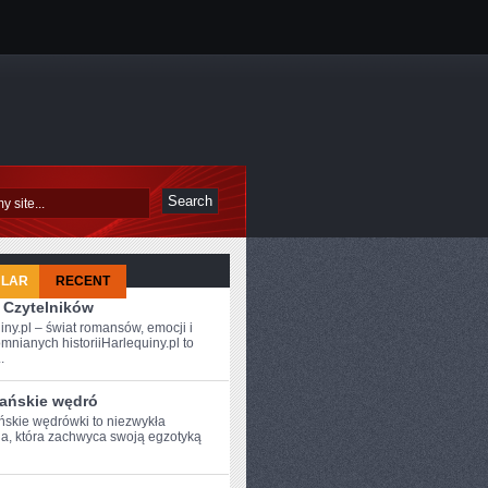
ULAR
RECENT
 Czytelników
iny.pl – świat romansów, emocji i
mnianych historiiHarlequiny.pl to
.
ańskie wędró
skie wędrówki ​to niezwykła
a, która zachwyca swoją egzotyką