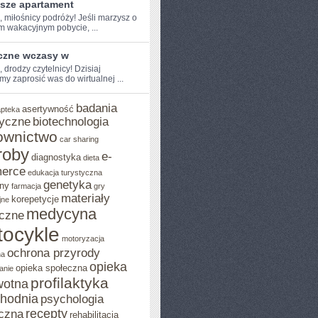
psze apartament
, miłośnicy​ podróży! Jeśli ‌marzysz o
m wakacyjnym pobycie, ...
czne wczasy w
, drodzy‌ czytelnicy! Dzisiaj
y zaprosić was do wirtualnej‌ ...
badania
asertywność
apteka
yczne
biotechnologia
ownictwo
car sharing
roby
e-
diagnostyka
dieta
erce
edukacja turystyczna
genetyka
ny
farmacja
gry
materiały
korepetycje
jne
medycyna
czne
ocykle
motoryzacja
ochrona przyrody
na
opieka
opieka społeczna
anie
profilaktyka
wotna
chodnia
psychologia
recepty
czna
rehabilitacja