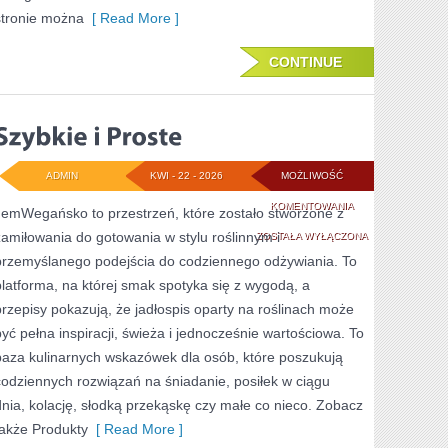
stronie można
[ Read More ]
CONTINUE
ADMIN
KWI - 22 - 2026
MOŻLIWOŚĆ
SZYBKIE
KOMENTOWANIA
JemWegańsko to przestrzeń, które zostało stworzone z
zamiłowania do gotowania w stylu roślinnym i
I
ZOSTAŁA WYŁĄCZONA
przemyślanego podejścia do codziennego odżywiania. To
PROSTE
platforma, na której smak spotyka się z wygodą, a
przepisy pokazują, że jadłospis oparty na roślinach może
być pełna inspiracji, świeża i jednocześnie wartościowa. To
baza kulinarnych wskazówek dla osób, które poszukują
codziennych rozwiązań na śniadanie, posiłek w ciągu
dnia, kolację, słodką przekąskę czy małe co nieco. Zobacz
także Produkty
[ Read More ]