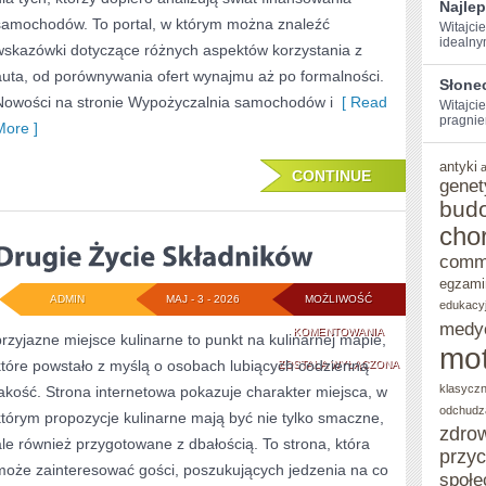
Najle
samochodów. To portal, w którym można znaleźć
Witajcie
idealny
wskazówki dotyczące różnych aspektów korzystania z
auta, od porównywania ofert wynajmu aż po formalności.
Słone
Nowości na stronie Wypożyczalnia samochodów i
[ Read
Witajcie
pragniem
More ]
antyki
CONTINUE
genet
bud
cho
comm
egzami
ADMIN
MAJ - 3 - 2026
MOŻLIWOŚĆ
edukacy
medy
DRUGIE
KOMENTOWANIA
przyjazne miejsce kulinarne to punkt na kulinarnej mapie,
mot
które powstało z myślą o osobach lubiących codzienną
ŻYCIE
ZOSTAŁA WYŁĄCZONA
klasycz
jakość. Strona internetowa pokazuje charakter miejsca, w
SKŁADNIKÓW
odchudz
którym propozycje kulinarne mają być nie tylko smaczne,
zdro
ale również przygotowane z dbałością. To strona, która
przy
może zainteresować gości, poszukujących jedzenia na co
społe