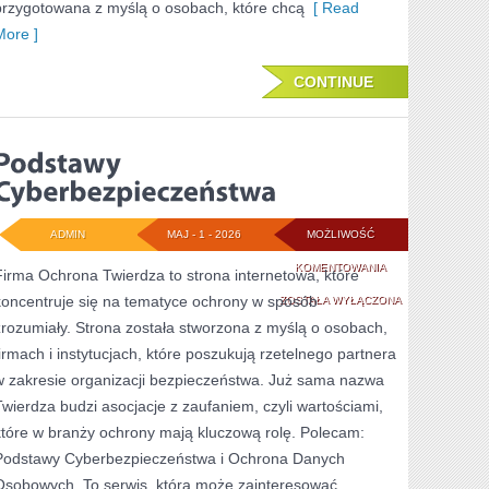
przygotowana z myślą o osobach, które chcą
[ Read
More ]
CONTINUE
ADMIN
MAJ - 1 - 2026
MOŻLIWOŚĆ
PODSTAWY
KOMENTOWANIA
Firma Ochrona Twierdza to strona internetowa, które
koncentruje się na tematyce ochrony w sposób
CYBERBEZPIECZE
ZOSTAŁA WYŁĄCZONA
zrozumiały. Strona została stworzona z myślą o osobach,
firmach i instytucjach, które poszukują rzetelnego partnera
w zakresie organizacji bezpieczeństwa. Już sama nazwa
Twierdza budzi asocjacje z zaufaniem, czyli wartościami,
które w branży ochrony mają kluczową rolę. Polecam:
Podstawy Cyberbezpieczeństwa i Ochrona Danych
Osobowych. To serwis, która może zainteresować