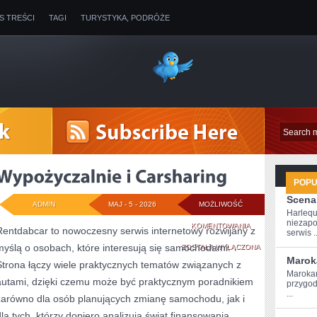
IS TREŚCI
TAGI
TURYSTYKA, PODRÓŻE
POP
Scena
ADMIN
MAJ - 5 - 2026
MOŻLIWOŚĆ
Harlequ
niezapo
WYPOŻYCZALNIE
KOMENTOWANIA
Rentdabcar to nowoczesny serwis internetowy rozwijany z
serwis ..
myślą o osobach, które interesują się samochodami.
I
ZOSTAŁA WYŁĄCZONA
Marok
Strona łączy wiele praktycznych tematów związanych z
CARSHARING
Marokań
autami, dzięki czemu może być praktycznym poradnikiem
przygod
...
zarówno dla osób planujących zmianę samochodu, jak i
dla tych, którzy dopiero analizują świat finansowania