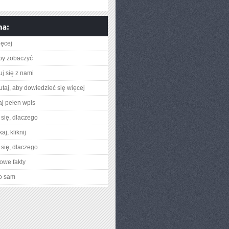
ięcej
aby zobaczyć
uj się z nami
utaj, aby dowiedzieć się więcej
aj pełen wpis
się, dlaczego
aj, kliknij
się, dlaczego
owe fakty
o sam