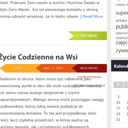
dzień. Polecam Zero-waste w kuchni i Kuchnia Świata w
rowery m
Stylu Zero-Waste. Już od pierwszego kontaktu z stroną
supe
można odnieść wrażenie, że to bistro stawia
[ Read More
sztuka
publ
dziećmi
CONTINUE
wypożyc
zaję
żywi
ADMIN
MAJ - 2 - 2026
MOŻLIWOŚĆ
ŻYCIE
KOMENTOWANIA
Madlennn to strona, które może być odbierane jako
P
nowoczesny punkt w sieci dla osób szukających inspiracji.
CODZIENNE
ZOSTAŁA WYŁĄCZONA
Już sama nazwa buduje skojarzenie z czymś
NA
3
zapamiętywalnym, dlatego strona może przyciągać uwagę
WSI
10
użytkowników, którzy lubią świeże podejście do
17
prezentowania tematów. To nie jest przypadkowy zbiór
24
treści, lecz czytelna przestrzeń, w której ważne są
31
zarówno wygoda, jak i przydatność publikowanych