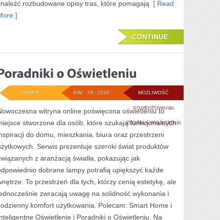
znaleźć rozbudowane opisy tras, które pomagają
[ Read
More ]
CONTINUE
ADMIN
KWI - 28 - 2026
MOŻLIWOŚĆ
PORADNIKI
KOMENTOWANIA
Nowoczesna witryna online poświęcona oświetleniu to
miejsce stworzone dla osób, które szukają funkcjonalnych
O
ZOSTAŁA WYŁĄCZONA
inspiracji do domu, mieszkania, biura oraz przestrzeni
OŚWIETLENIU
użytkowych. Serwis prezentuje szeroki świat produktów
związanych z aranżacją światła, pokazując jak
odpowiednio dobrane lampy potrafią upiększyć każde
wnętrze. To przestrzeń dla tych, którzy cenią estetykę, ale
jednocześnie zwracają uwagę na solidność wykonania i
codzienny komfort użytkowania. Polecam: Smart Home i
Inteligentne Oświetlenie i Poradniki o Oświetleniu. Na