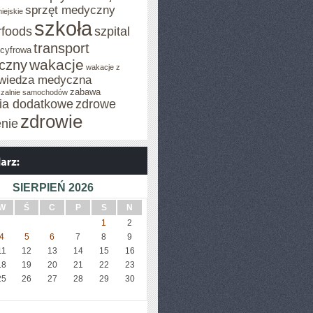
sprzęt medyczny
iejskie
szkoła
rfoods
szpital
transport
 cyfrowa
wakacje
iczny
wakacje z
wiedza medyczna
zabawa
zalnie samochodów
cia dodatkowe
zdrowe
zdrowie
enie
SIERPIEŃ 2026
W
Ś
C
P
S
N
1
2
4
5
6
7
8
9
11
12
13
14
15
16
18
19
20
21
22
23
25
26
27
28
29
30