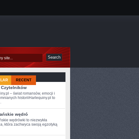
ULAR
RECENT
 Czytelników
iny.pl – świat romansów, emocji i
mnianych historiiHarlequiny.pl to
.
ańskie wędró
skie wędrówki ​to niezwykła
a, która zachwyca swoją egzotyką