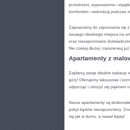
przestrzeni, wyposażeniu i‍ wyjąt
komfortem i wolnością podczas ⁣
Zapraszamy ⁢do zapoznania się z
swojego idealnego⁢ miejsca ⁤na ur
oraz⁤ niezapomniane doświadczenia
Nie czekaj dłużej i zarezerwuj ju
Apartamenty z malow
Zaplanuj swoje idealne wakacje
góry!⁢ Oferujemy luksusowe i komf
odpocząć‌ i ‍cieszyć się⁢ pięknem 
Nasze ⁤apartamenty są doskonale 
pobyt‍ będzie niezapomniany. Zna
‍się jak‍ w ⁤domu, a ‍nawet lepiej!