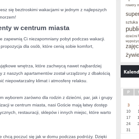
rowery m
 ciesz się beztroskimi wakacjami w jednym z najlepszych⁤
supe
 morzem!
sztuka
nty w centrum miasta
publ
dziećmi
óre‌ zapewnią Ci ⁤niezapomniany pobyt podczas wakacji.
wypożyc
zaję
 propozycja dla osób, które cenią sobie komfort,
żywi
tkowe​ wnętrza, które zachwycą ⁢nawet najbardziej
⁢z⁤ naszych apartamentów został urządzony z dbałością
ć ⁤niepowtarzalny klimat i atmosferę relaksu.
P
 wyborem‌ zarówno dla rodzin z dziećmi, ​par, jak i grupy
okalizacji w centrum​ miasta, nasi⁢ Goście mają łatwy dostęp
3
10
tycznych, restauracji, sklepów i innych ‌miejsc, które warto
17
24
31
re chcą⁤ poczuć się⁤ jak w‍ domu ​podczas⁢ podróży. Dzięki