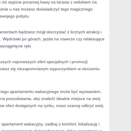
o niż wypicie porannej kawy na tarasie z ⁣widokiem na
łaśnie u⁤ nas możesz doświadczyć tego​ magicznego
swojego pobytu.
ntach będziesz ⁤mógł‍ skorzystać ⁣z‍ licznych atrakcji i
u. Wędrówki po górach, jazda na rowerze czy relaksujące
wyciągnięcie ręki.
zych najnowszych ofert specjalnych i promocji.
 i ciesz się niezapomnianym wypoczynkiem ⁤w⁤ otoczeniu
alnego apartamentu wakacyjnego‌ może⁢ być wyzwaniem,
na poszukiwania, aby znaleźć idealne⁣ miejsce na ⁢swój
ie ⁤ofert dostępnych ‌na rynku, masz szansę odkryć swój
 apartament wakacyjny, zadbaj ⁢o komfort, lokalizację ⁢i​