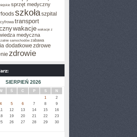
sprzęt medyczny
iejskie
szkoła
rfoods
szpital
transport
 cyfrowa
wakacje
iczny
wakacje z
wiedza medyczna
zabawa
zalnie samochodów
cia dodatkowe
zdrowe
zdrowie
enie
SIERPIEŃ 2026
W
Ś
C
P
S
N
1
2
4
5
6
7
8
9
11
12
13
14
15
16
18
19
20
21
22
23
25
26
27
28
29
30