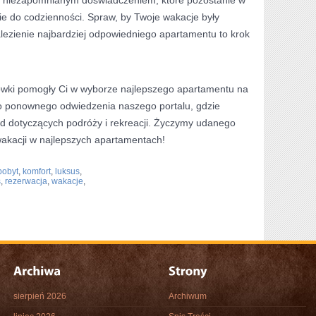
 niezapomnianym doświadczeniem, które⁤ pozostanie‌ w‍
ie do codzienności. Spraw,‌ by Twoje wakacje były
lezienie najbardziej odpowiedniego apartamentu to krok ​
wki ‍pomogły Ci ⁤w wyborze najlepszego⁤ apartamentu na
 ⁢ponownego odwiedzenia​ naszego⁢ portalu,‌ gdzie
ad​ dotyczących podróży i rekreacji. Życzymy udanego⁢
kacji‌ w ⁤najlepszych apartamentach!
pobyt
,
komfort
,
luksus
,
s
,
rezerwacja
,
wakacje
,
sierpień 2026
Archiwum