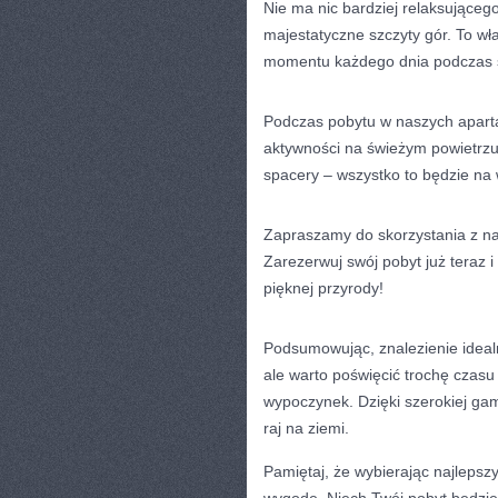
Nie ma nic‍ bardziej relaksująceg
⁢majestatyczne szczyty gór. To w
momentu każdego dnia podczas 
Podczas pobytu w naszych apartame
aktywności​ na świeżym powietrz
spacery – wszystko to‍ będzie ⁤na 
Zapraszamy do skorzystania z nas
Zarezerwuj swój pobyt już ⁢teraz
pięknej przyrody!
Podsumowując, ⁢znalezienie⁣ ide
ale warto poświęcić trochę czasu 
wypoczynek. Dzięki szerokiej gam
raj na⁢ ziemi.
Pamiętaj,⁢ że wybierając najlepszy‌