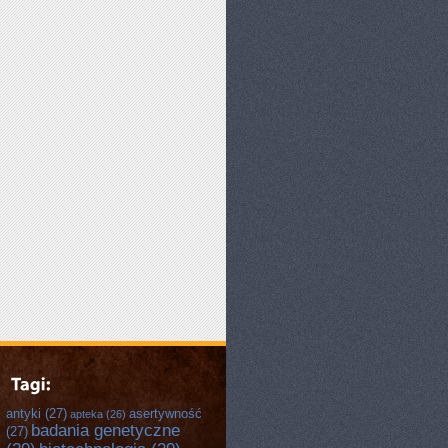
antyki
(27)
asertywność
apteka
(26)
badania genetyczne
(27)