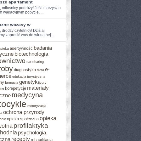
psze apartament
, miłośnicy​ podróży! Jeśli ‌marzysz o
m wakacyjnym pobycie, ...
czne wczasy w
, drodzy‌ czytelnicy! Dzisiaj
y zaprosić was do wirtualnej‌ ...
badania
asertywność
apteka
yczne
biotechnologia
ownictwo
car sharing
roby
e-
diagnostyka
dieta
erce
edukacja turystyczna
genetyka
ny
farmacja
gry
materiały
korepetycje
jne
medycyna
czne
ocykle
motoryzacja
ochrona przyrody
na
opieka
opieka społeczna
anie
profilaktyka
wotna
chodnia
psychologia
recepty
czna
rehabilitacja