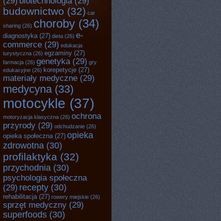
(29)
biotechnologia
(29)
budownictwo
(32)
car
choroby
(34)
sharing
(26)
e-
diagnostyka
(27)
dieta
(26)
commerce
(29)
edukacja
egzaminy
(27)
turystyczna
(26)
genetyka
(29)
farmacja
(26)
gry
korepetycje
(27)
edukacyjne
(26)
materiały medyczne
(29)
medycyna
(33)
motocykle
(37)
ochrona
motoryzacja klasyczna
(26)
przyrody
(29)
odchudzanie
(26)
opieka
opieka społeczna
(27)
zdrowotna
(30)
profilaktyka
(32)
przychodnia
(30)
psychologia społeczna
recepty
(30)
(29)
rehabilitacja
(27)
rowery miejskie
(26)
sprzęt medyczny
(29)
superfoods
(30)