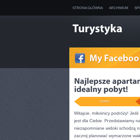
STRONA GŁÓWNA
ARCHIWUM
SP
ADMIN
Witajcie, miłośnicy​ podróży! Jeśl
jest dla Ciebie. Przedstawiamy​ na
niezapomniane widoki schodzą na p
zacznij ⁢planować‍ wymarzone waka