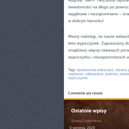
wygodę. Niech​ Twój pobyt będzie
świadomości⁢ na długo‌ po‍ powroc
wyjątkowe i ‌niezapomniane⁤ – zna
w dobrym kierunku!
Mamy nadzieję,⁢ że​ nasze wskazó
letni⁤ wypoczynek. Zapraszamy do
znajdziesz więcej‌ ciekawych por
wypoczynku i niezapomnianych wa
CATEGORIES:
TURYSTYKA, PODRÓŻE
Tagi:
apartamenty wakacyjne
,
idealny 
najlepsze
,
odkrywanie
,
podróże
,
relak
wypoczynek
Comments are closed.
Scena Czytelników
6 sierpnia, 2026