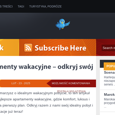
IS TREŚCI
TAGI
TURYSTYKA, PODRÓŻE
POP
Scena
Harlequ
niezapo
NAJLEPSZE
LUT - 23 - 2025
MOŻLIWOŚĆ KOMENTOWANIA
serwis ..
APARTAMENTY
ZOSTAŁA WYŁĄCZONA
i ‌marzysz o idealnym wakacyjnym pobycie, to‍ ten ‌artykuł
Marok
jlepsze apartamenty wakacyjne,​ gdzie⁣ komfort, luksus i ​
WAKACYJNE
Marokań
przygod
ierwszy‍ plan. Odkryj ⁢razem ⁢z nami⁣ swój idealny pobyt⁢ i
–
...
cje ‍już teraz!
ODKRYJ