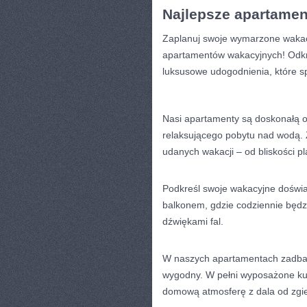
Najlepsze​ apartame
Zaplanuj ‌swoje wymarzone wakac
apartamentów wakacyjnych! Odkr
luksusowe udogodnienia,‌ które s
Nasi apartamenty są doskonałą opc
relaksującego pobytu nad wodą.‍ 
⁣udanych wakacji – od bliskości pla
Podkreśl swoje wakacyjne doświa
‌balkonem, gdzie ⁢codziennie będz
dźwiękami fal.
W naszych apartamentach zadbali
wygodny. ‌W pełni⁤ wyposażone⁣ ku
domową‍ atmosferę z‍ dala ⁤od zgi