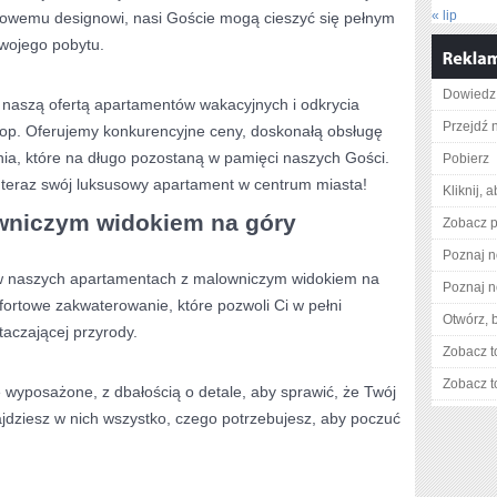
« lip
kowemu⁣ designowi, ⁤nasi Goście mogą cieszyć się ‌pełnym
swojego pobytu.
Dowiedz 
 naszą ofertą apartamentów​ wakacyjnych i odkrycia
Przejdź 
lop. ⁢Oferujemy konkurencyjne ceny, doskonałą ‍obsługę
, które na​ długo⁣ pozostaną ⁣w pamięci​ naszych⁣ Gości.
Pobierz
ż​ teraz swój luksusowy apartament w centrum miasta!
Kliknij, 
niczym ‌widokiem ⁢na góry
Zobacz p
Poznaj n
 w naszych apartamentach z malowniczym widokiem na
Poznaj n
ortowe‍ zakwaterowanie, które pozwoli Ci ⁣w pełni⁢
Otwórz, 
otaczającej przyrody.
Zobacz t
Zobacz t
wyposażone, z dbałością o detale, aby sprawić, ‌że Twój
jdziesz w nich wszystko, ⁤czego potrzebujesz, aby poczuć