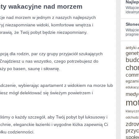
Najle
nty⁢ wakacyjne nad morzem
Witajcie
SWÓJ
idealny
je nad morzem w jednym ‍z naszych ⁢najlepszych
IDEALNY
Słone
yj niezapomniane widoki, komfortowe wnętrza i
POBYT!
Witajcie
prawią, że Twój‌ pobyt ​będzie niezapomniany.
pragniem
antyki
genet
ją dla ​rodzin, par czy grupy przyjaciół szukających
bud
Znajdziesz u nas wszystko, czego potrzebujesz⁣ do
cho
ży po⁤ basen, saunę ‌i⁣ siłownię.
comm
egzami
dczenie, wybierając apartament ‍z widokiem na⁢ morze lub
edukacy
iesz‍ mógł delektować ⁤się świeżym powietrzem i
medy
mot
klasycz
śmy o każdy szczegół, aby ‌Twój pobyt był luksusowy i
odchudz
zdro
chnie,‌ eleganckie łazienki i wygodne​ łóżka zapewnią ⁣Ci
przy
ełku codzienności.
społe