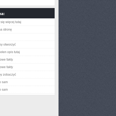
się więcej tutaj
na stronę
aby otworzyć
ełen opis tutaj
owe fakty
owe fakty
by zobaczyć
o sam
o sam