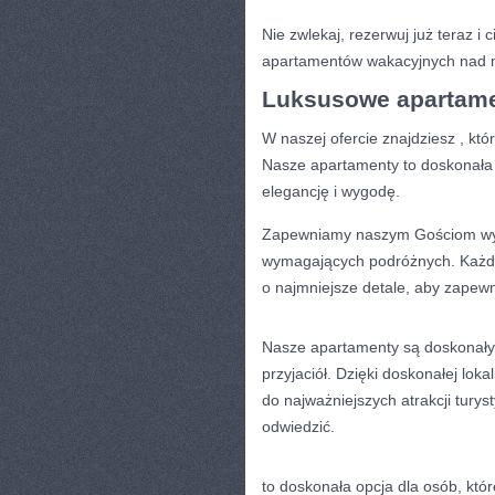
Nie zwlekaj, rezerwuj już teraz ⁢i
apartamentów wakacyjnych‍ nad
Luksusowe apartame
W naszej ⁢ofercie znajdziesz , kt
‍Nasze apartamenty to⁢ doskonała
elegancję i wygodę.
Zapewniamy naszym Gościom⁢ wyją
wymagających podróżnych. Każdy 
o najmniejsze detale, aby zapewni
Nasze ‌apartamenty są doskonałym
⁣przyjaciół.‌ Dzięki‍ doskonałej ⁣l
‍do najważniejszych atrakcji turys
odwiedzić.
to doskonała ⁣opcja ⁢dla osób, któ