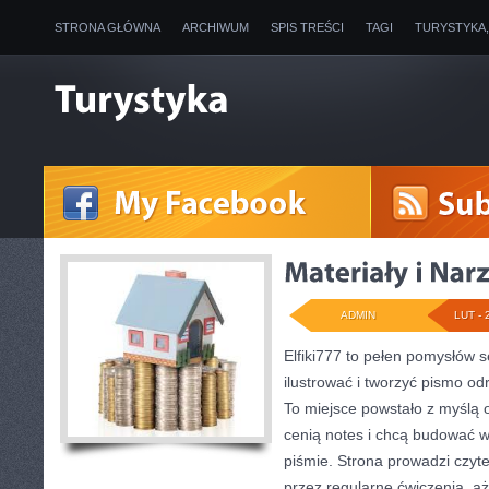
STRONA GŁÓWNA
ARCHIWUM
SPIS TREŚCI
TAGI
TURYSTYKA
ADMIN
LUT - 
Elfiki777 to pełen pomysłów s
ilustrować i tworzyć pismo o
To miejsce powstało z myślą o
cenią notes i chcą budować w
piśmie. Strona prowadzi czyte
przez regularne ćwiczenia, a