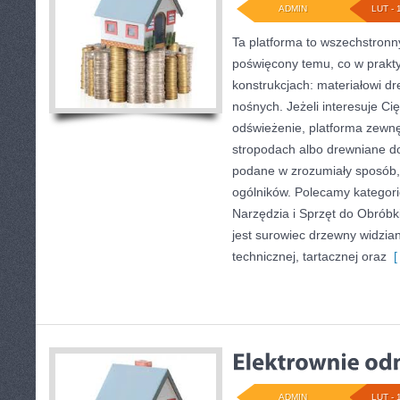
ADMIN
LUT - 
Ta platforma to wszechstronn
poświęcony temu, co w prakty
konstrukcjach: materiałowi 
nośnych. Jeżeli interesuje C
odświeżenie, platforma zewnę
stropodach albo drewniane do
podane w zrozumiały sposób
ogólników. Polecamy kategor
Narzędzia i Sprzęt do Obrób
jest surowiec drzewny widzian
technicznej, tartacznej oraz
[ 
ADMIN
LUT - 