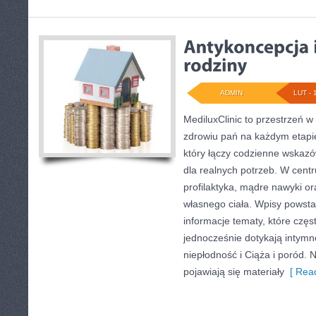
ADMIN
LUT - 
MediluxClinic to przestrzeń w
zdrowiu pań na każdym etapie 
który łączy codzienne wskaz
dla realnych potrzeb. W centru
profilaktyka, mądre nawyki o
własnego ciała. Wpisy powsta
informacje tematy, które częs
jednocześnie dotykają intymno
niepłodność i Ciąża i poród. 
pojawiają się materiały
[ Read