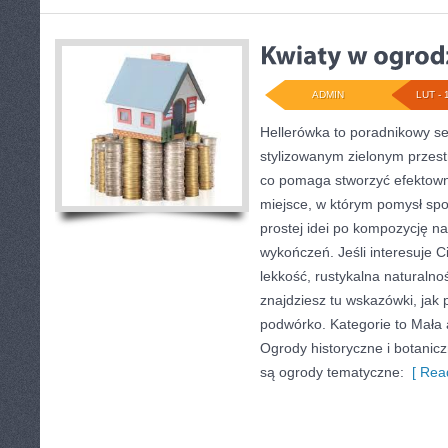
ADMIN
LUT - 
Hellerówka to poradnikowy s
stylizowanym zielonym przes
co pomaga stworzyć efektow
miejsce, w którym pomysł spot
prostej idei po kompozycję n
wykończeń. Jeśli interesuje 
lekkość, rustykalna naturalno
znajdziesz tu wskazówki, jak 
podwórko. Kategorie to Mała 
Ogrody historyczne i botanic
są ogrody tematyczne:
[ Read