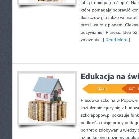
lubią treningu „na ślepo”. Na s
które pomagają poprawić kon
tłuszczową, a także wspiera
presji, za to z planem. Ciekaw
odżywianie i Fitness. Idea o2f
założeniu:
[ Read More ]
ADMIN
LUT - 
Placówka szkolna w Popowie 
kształcenie łączy się z budo
szkolapopow.pl pokazuje funk
podkreśla misję pracy pedag
portret o zdobywaniu wiedzy
aż po kolejne poziomy edukac