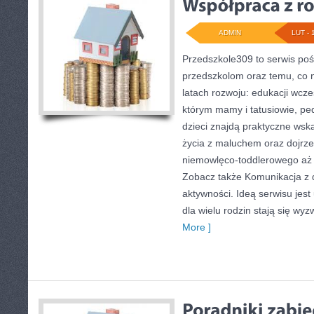
ADMIN
LUT - 
Przedszkole309 to serwis poś
przedszkolom oraz temu, co 
latach rozwoju: edukacji wcze
którym mamy i tatusiowie, pe
dzieci znajdą praktyczne wsk
życia z maluchem oraz dojrz
niemowlęco-toddlerowego aż p
Zobacz także Komunikacja z 
aktywności. Ideą serwisu jest
dla wielu rodzin stają się wy
More ]