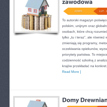
ADMIN
LUT - 
To autorski magazyn poświęco
polskim, unijnym oraz global
osobach, które chcą rozumieć 
tylko „tu i teraz”, ale równie
zmieniają się programy, meto
oczekiwania opiekunów, wyzw
priorytety państwa. To miejsc
codzienność szkolną z analizą
krajów przekładać na konkret
Read More ]