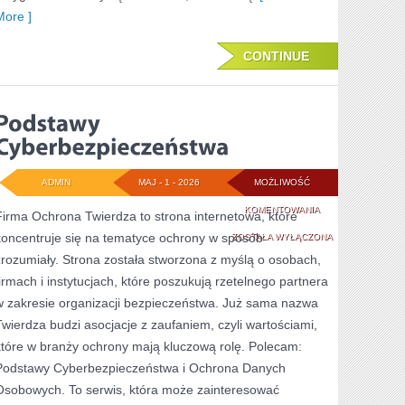
More ]
CONTINUE
ADMIN
MAJ - 1 - 2026
MOŻLIWOŚĆ
PODSTAWY
KOMENTOWANIA
Firma Ochrona Twierdza to strona internetowa, które
koncentruje się na tematyce ochrony w sposób
CYBERBEZPIECZE
ZOSTAŁA WYŁĄCZONA
zrozumiały. Strona została stworzona z myślą o osobach,
firmach i instytucjach, które poszukują rzetelnego partnera
w zakresie organizacji bezpieczeństwa. Już sama nazwa
Twierdza budzi asocjacje z zaufaniem, czyli wartościami,
które w branży ochrony mają kluczową rolę. Polecam:
Podstawy Cyberbezpieczeństwa i Ochrona Danych
Osobowych. To serwis, która może zainteresować