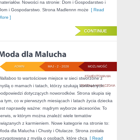
materiałów. Nowości na stronie: Dom i Gospodarstwo i
Dom i Gospodarstwo. Strona Madlennn może
[ Read
More ]
CONTINUE
ADMIN
MAJ - 2 - 2026
MOŻLIWOŚĆ
MODA
KOMENTOWANIA
Wallaboo to wartościowe miejsce w sieci stworzone z
myślą o mamach i tatach, którzy szukają konkretnych
DLA
ZOSTAŁA WYŁĄCZONA
podpowiedzi dotyczących noworodków. Strona skupia się
MALUCHA
na tym, co w pierwszych miesiącach i latach życia dziecka
jest naprawdę ważne: mądrym wyborze akcesoriów. To
serwis, w którym można znaleźć wiele tematów
związanych z karmieniem. Nowe kategorie na stronie to:
Moda dla Malucha i Chusty i Otulacze. Strona została
przygotowana z myślą o osobach, które chcą
[ Read