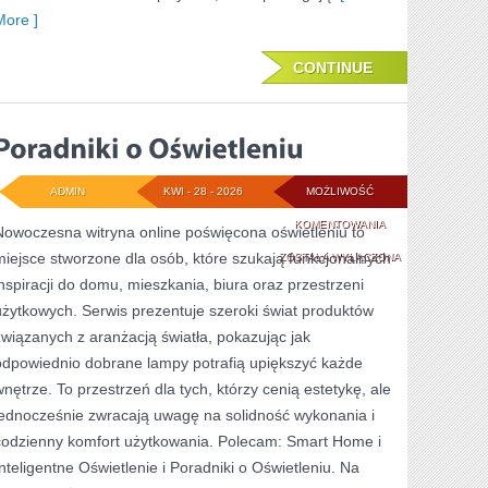
More ]
CONTINUE
ADMIN
KWI - 28 - 2026
MOŻLIWOŚĆ
PORADNIKI
KOMENTOWANIA
Nowoczesna witryna online poświęcona oświetleniu to
miejsce stworzone dla osób, które szukają funkcjonalnych
O
ZOSTAŁA WYŁĄCZONA
inspiracji do domu, mieszkania, biura oraz przestrzeni
OŚWIETLENIU
użytkowych. Serwis prezentuje szeroki świat produktów
związanych z aranżacją światła, pokazując jak
odpowiednio dobrane lampy potrafią upiększyć każde
wnętrze. To przestrzeń dla tych, którzy cenią estetykę, ale
jednocześnie zwracają uwagę na solidność wykonania i
codzienny komfort użytkowania. Polecam: Smart Home i
Inteligentne Oświetlenie i Poradniki o Oświetleniu. Na