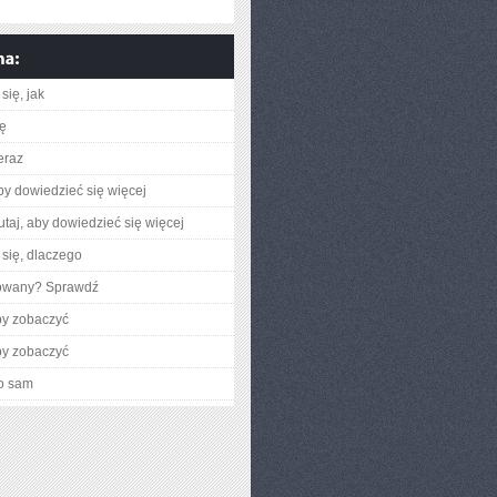
się, jak
ię
eraz
aby dowiedzieć się więcej
utaj, aby dowiedzieć się więcej
się, dlaczego
gowany? Sprawdź
by zobaczyć
by zobaczyć
o sam