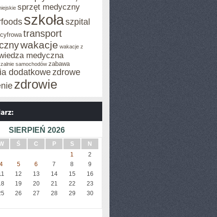
sprzęt medyczny
iejskie
szkoła
rfoods
szpital
transport
 cyfrowa
wakacje
iczny
wakacje z
wiedza medyczna
zabawa
zalnie samochodów
cia dodatkowe
zdrowe
zdrowie
enie
SIERPIEŃ 2026
W
Ś
C
P
S
N
1
2
4
5
6
7
8
9
11
12
13
14
15
16
18
19
20
21
22
23
25
26
27
28
29
30