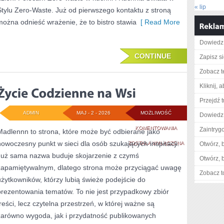
« lip
Stylu Zero-Waste. Już od pierwszego kontaktu z stroną
można odnieść wrażenie, że to bistro stawia
[ Read More
Dowiedz 
CONTINUE
Zapisz s
Zobacz t
Kliknij, 
Przejdź t
ADMIN
MAJ - 2 - 2026
MOŻLIWOŚĆ
Dowiedz 
ŻYCIE
KOMENTOWANIA
Zaintry
Madlennn to strona, które może być odbierane jako
nowoczesny punkt w sieci dla osób szukających inspiracji.
CODZIENNE
ZOSTAŁA WYŁĄCZONA
Otwórz, 
Już sama nazwa buduje skojarzenie z czymś
NA
Otwórz, 
zapamiętywalnym, dlatego strona może przyciągać uwagę
WSI
Zobacz t
użytkowników, którzy lubią świeże podejście do
prezentowania tematów. To nie jest przypadkowy zbiór
treści, lecz czytelna przestrzeń, w której ważne są
zarówno wygoda, jak i przydatność publikowanych