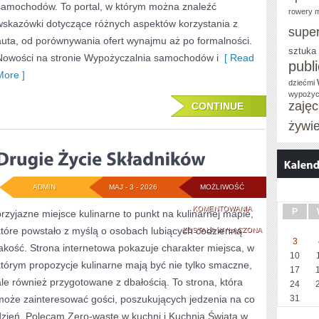
samochodów. To portal, w którym można znaleźć
rowery m
wskazówki dotyczące różnych aspektów korzystania z
supe
auta, od porównywania ofert wynajmu aż po formalności.
sztuka
Nowości na stronie Wypożyczalnia samochodów i
[ Read
publ
More ]
dziećmi
wypożyc
zaję
CONTINUE
żywi
ADMIN
MAJ - 3 - 2026
MOŻLIWOŚĆ
DRUGIE
KOMENTOWANIA
P
przyjazne miejsce kulinarne to punkt na kulinarnej mapie,
które powstało z myślą o osobach lubiących codzienną
ŻYCIE
ZOSTAŁA WYŁĄCZONA
3
jakość. Strona internetowa pokazuje charakter miejsca, w
SKŁADNIKÓW
10
którym propozycje kulinarne mają być nie tylko smaczne,
17
ale również przygotowane z dbałością. To strona, która
24
może zainteresować gości, poszukujących jedzenia na co
31
dzień. Polecam Zero-waste w kuchni i Kuchnia Świata w