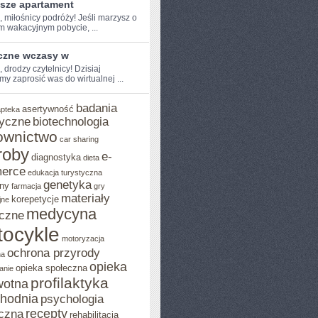
psze apartament
, miłośnicy​ podróży! Jeśli ‌marzysz o
m wakacyjnym pobycie, ...
czne wczasy w
, drodzy‌ czytelnicy! Dzisiaj
y zaprosić was do wirtualnej‌ ...
badania
asertywność
apteka
yczne
biotechnologia
ownictwo
car sharing
roby
e-
diagnostyka
dieta
erce
edukacja turystyczna
genetyka
ny
farmacja
gry
materiały
korepetycje
jne
medycyna
czne
ocykle
motoryzacja
ochrona przyrody
na
opieka
opieka społeczna
anie
profilaktyka
wotna
chodnia
psychologia
recepty
czna
rehabilitacja