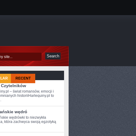
ULAR
RECENT
 Czytelników
iny.pl – świat romansów, emocji i
mnianych historiiHarlequiny.pl to
.
ańskie wędró
skie wędrówki ​to niezwykła
a, która zachwyca swoją egzotyką