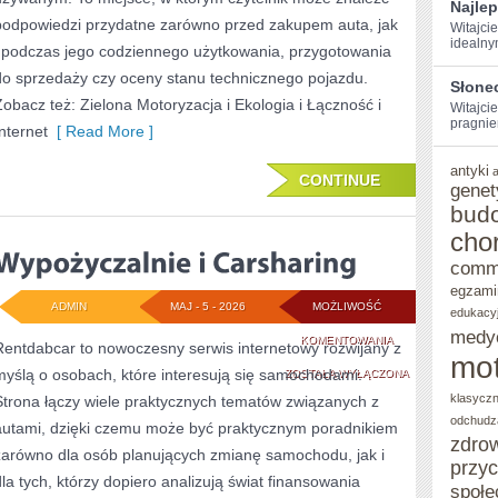
Najle
podpowiedzi przydatne zarówno przed zakupem auta, jak
Witajcie
idealny
i podczas jego codziennego użytkowania, przygotowania
do sprzedaży czy oceny stanu technicznego pojazdu.
Słone
Zobacz też: Zielona Motoryzacja i Ekologia i Łączność i
Witajcie
pragniem
Internet
[ Read More ]
antyki
CONTINUE
genet
bud
cho
comm
egzami
ADMIN
MAJ - 5 - 2026
MOŻLIWOŚĆ
edukacy
medy
WYPOŻYCZALNIE
KOMENTOWANIA
Rentdabcar to nowoczesny serwis internetowy rozwijany z
mot
myślą o osobach, które interesują się samochodami.
I
ZOSTAŁA WYŁĄCZONA
klasycz
Strona łączy wiele praktycznych tematów związanych z
CARSHARING
odchudz
autami, dzięki czemu może być praktycznym poradnikiem
zdro
zarówno dla osób planujących zmianę samochodu, jak i
przy
dla tych, którzy dopiero analizują świat finansowania
społe