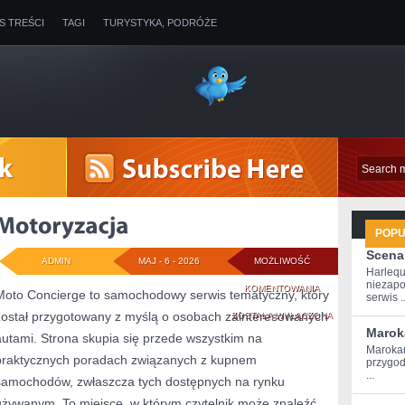
IS TREŚCI
TAGI
TURYSTYKA, PODRÓŻE
POP
Scena
ADMIN
MAJ - 6 - 2026
MOŻLIWOŚĆ
Harlequ
niezapo
MOTORYZACJA
KOMENTOWANIA
Moto Concierge to samochodowy serwis tematyczny, który
serwis ..
został przygotowany z myślą o osobach zainteresowanych
ZOSTAŁA WYŁĄCZONA
Marok
autami. Strona skupia się przede wszystkim na
Marokań
praktycznych poradach związanych z kupnem
przygod
...
samochodów, zwłaszcza tych dostępnych na rynku
używanym. To miejsce, w którym czytelnik może znaleźć