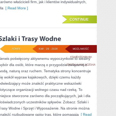
zarówno właścicieli firm, jak i klientów indywidualnych,
dla
[ Read More ]
CONTINUE
ADMIN
KWI - 29 - 2026
MOŻLIWOŚĆ
SZLAKI
KOMENTOWANIA
Serwis poświęcony aktywnemu wypoczynkowi to idealny
wybór dla osób, które marzą o przygodzie związanej z
I
ZOSTAŁA WYŁĄCZONA
wodą, naturą oraz ruchem. Tematyka strony koncentruje
TRASY
się wokół wypraw kajakowych, dzięki czemu każdy
WODNE
odwiedzający może znaleźć praktyczne wskazówki
dotyczące organizacji wolnego czasu nad rzeką. To
miejsce stworzone zarówno dla początkujących, jak i dla
doświadczonych uczestników spływów. Zobacz: Szlaki i
Trasy Wodne i Sprzęt i Wyposażenie. Na stronie można
znaleźć rozbudowane opisy tras, które pomagają
[ Read