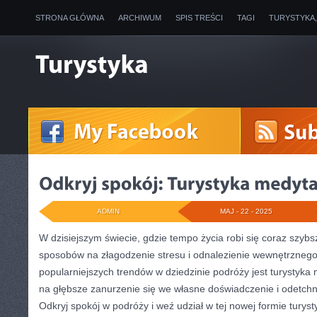
STRONA GŁÓWNA
ARCHIWUM
SPIS TREŚCI
TAGI
TURYSTYKA
ADMIN
MAJ - 22 - 2025
W dzisiejszym świecie, gdzie tempo życia robi się​ coraz szybs
sposobów na złagodzenie stresu i odnalezienie wewnętrznego 
‍popularniejszych trendów w⁤ dziedzinie​ podróży jest ‍turystyk
na‍ głębsze zanurzenie się we własne doświadczenie i odetchni
Odkryj spokój w podróży i weź udział​ w tej nowej formie turystyk