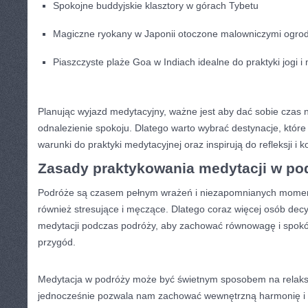
Spokojne buddyjskie klasztory ⁣w ‌górach Tybetu
Magiczne ryokany w Japonii‌ otoczone malowniczymi ogro
Piaszczyste plaże⁣ Goa w⁤ Indiach idealne⁤ do praktyki ‌jogi‌ i 
Planując wyjazd medytacyjny,⁣ ważne jest‍ aby dać sobie‍ czas⁣
‍odnalezienie ‍spokoju. ⁢Dlatego warto⁣ wybrać destynacje, któ
warunki do praktyki medytacyjnej ​oraz⁢ inspirują do‍ refleksji i‌ 
Zasady praktykowania medytacji w ⁣po
Podróże są czasem ⁢pełnym⁣ wrażeń i ⁢niezapomnianych​ momen
również ⁣stresujące i męczące. Dlatego coraz więcej ⁢osób decy
medytacji⁤ podczas podróży,⁢ aby zachować równowagę⁣ i spokój⁣
przygód.
Medytacja​ w podróży może⁣ być świetnym sposobem na ⁤relaks⁢
jednocześnie pozwala nam zachować wewnętrzną harmonię ⁢i z