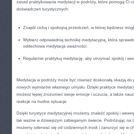
zasad praktykowania​ medytacji w ⁤podróży, które pomogą Ci ci
doświadczeń turystycznych:
Znajdź cichą i spokojną przestrzeń, w ​której będziesz mógł
Wybierz odpowiednią technikę medytacyjną, która sprawdzi
oddechowa ‍medytacja uważności.
Regularnie praktykuj ⁤medytację, ⁣aby utrzymać spokój i ​
Medytacja‍ w podróży może być‍ również doskonałą okazją do ⁤p
nowych wymiarów⁤ własnego umysłu. Dzięki praktyce medytacyj
możesz​ lepiej⁢ zrozumieć swoje emocje i uczucia, a także nau
reakcje na trudne ⁢sytuacje.
Dzięki⁤ turystyce medytacyjnej możemy znaleźć spokój i wewn
tak ważne w dzisiejszym ‍zabieganym⁤ świecie. Podróżując ⁣na 
możemy oderwać się od codziennych trosk i zanurzyć się w chwi