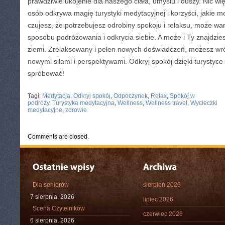
prawdziwie‍ ukojenie dla naszego ​ciała,‌ umysłu i duszy. Nic wi
osób odkrywa magię ‍turystyki medytacyjnej i korzyści, jakie mo
czujesz, że⁢ potrzebujesz odrobiny spokoju i relaksu,⁤ może w
sposobu podróżowania i⁤ odkrycia siebie. A może i Ty znajdzies
ziemi. ‌Zrelaksowany i pełen nowych doświadczeń, możesz wró
nowymi ‍siłami i‍ perspektywami. Odkryj spokój dzięki turystyce
spróbować!
CATEGORIES:
TURYSTYKA, PODRÓŻE
Tagi:
Medytacja
,
Odkryj spokój
,
Odpoczynek
,
Relax
,
Spokój w
podróży
,
Turystyka medytacyjna
,
Wellness
,
Wellness travel
,
Wycieczki
medytacyjne
,
zdrowie
Comments are closed.
Dla seniorów
sierpień 2026
7 sierpnia, 2026
lipiec 2026
Scena Czytelników
czerwiec 2026
6 sierpnia, 2026