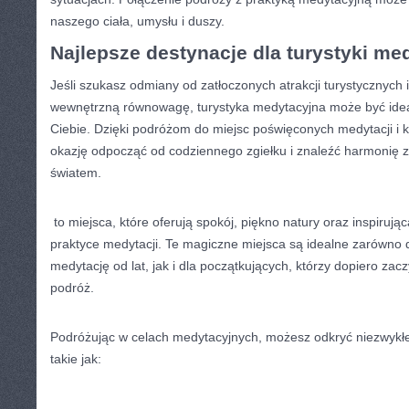
naszego ciała, umysłu⁢ i duszy.
Najlepsze destynacje dla turystyki me
Jeśli ⁣szukasz odmiany ⁣od ⁢zatłoczonych atrakcji turystycznych
wewnętrzną równowagę, turystyka ​medytacyjna może być idea
⁤Ciebie. Dzięki podróżom ⁣do ⁤miejsc poświęconych medytacji i 
okazję ⁤odpocząć od ‍codziennego zgiełku i ‍znaleźć harmonię z
światem.
⁤ to miejsca, które oferują spokój, piękno natury oraz inspirują
praktyce medytacji.⁢ Te magiczne miejsca są idealne zarówno d
medytację ‍od lat, jak i dla początkujących,⁢ którzy dopiero za
podróż.
Podróżując w ‌celach⁢ medytacyjnych, możesz odkryć niezwykłe
takie jak: