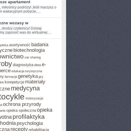
psze apartament
, miłośnicy​ podróży! Jeśli ‌marzysz o
m wakacyjnym pobycie, ...
czne wczasy w
, drodzy‌ czytelnicy! Dzisiaj
y zaprosić was do wirtualnej‌ ...
badania
asertywność
apteka
yczne
biotechnologia
ownictwo
car sharing
roby
e-
diagnostyka
dieta
erce
edukacja turystyczna
genetyka
ny
farmacja
gry
materiały
korepetycje
jne
medycyna
czne
ocykle
motoryzacja
ochrona przyrody
na
opieka
opieka społeczna
anie
profilaktyka
wotna
chodnia
psychologia
recepty
czna
rehabilitacja