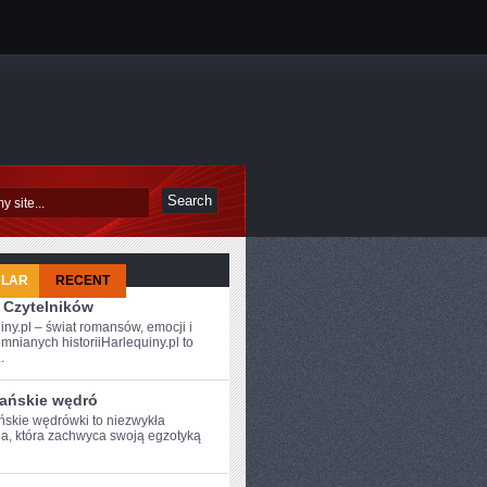
ULAR
RECENT
 Czytelników
iny.pl – świat romansów, emocji i
mnianych historiiHarlequiny.pl to
.
ańskie wędró
skie wędrówki ​to niezwykła
a, która zachwyca swoją egzotyką