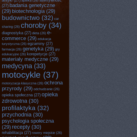
antyki
(27)
asertywność
apteka
(26)
badania genetyczne
(27)
(29)
biotechnologia
(29)
budownictwo
(32)
car
choroby
(34)
sharing
(26)
e-
diagnostyka
(27)
dieta
(26)
commerce
(29)
edukacja
egzaminy
(27)
turystyczna
(26)
genetyka
(29)
farmacja
(26)
gry
korepetycje
(27)
edukacyjne
(26)
materiały medyczne
(29)
medycyna
(33)
motocykle
(37)
ochrona
motoryzacja klasyczna
(26)
przyrody
(29)
odchudzanie
(26)
opieka
opieka społeczna
(27)
zdrowotna
(30)
profilaktyka
(32)
przychodnia
(30)
psychologia społeczna
recepty
(30)
(29)
rehabilitacja
(27)
rowery miejskie
(26)