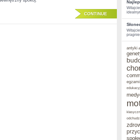
wewnętrzny spokój.
Najle
Witajcie
idealny
CONTINUE
Słone
Witajcie
pragniem
antyki
genet
bud
cho
comm
egzami
edukacy
medy
mot
klasycz
odchudz
zdro
przy
społe