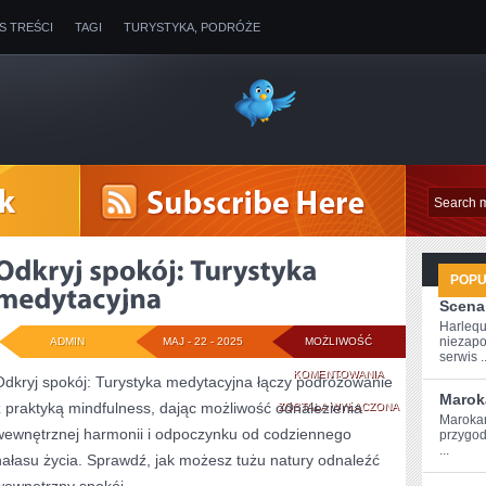
IS TREŚCI
TAGI
TURYSTYKA, PODRÓŻE
POP
Scena
Harlequ
niezapo
ADMIN
MAJ - 22 - 2025
MOŻLIWOŚĆ
serwis ..
ODKRYJ
KOMENTOWANIA
Odkryj spokój: Turystyka medytacyjna łączy podróżowanie
Marok
z praktyką mindfulness, dając możliwość odnalezienia
SPOKÓJ:
ZOSTAŁA WYŁĄCZONA
Marokań
wewnętrznej harmonii i odpoczynku od codziennego
przygod
TURYSTYKA
...
hałasu życia. Sprawdź, jak możesz tużu natury odnaleźć
MEDYTACYJNA