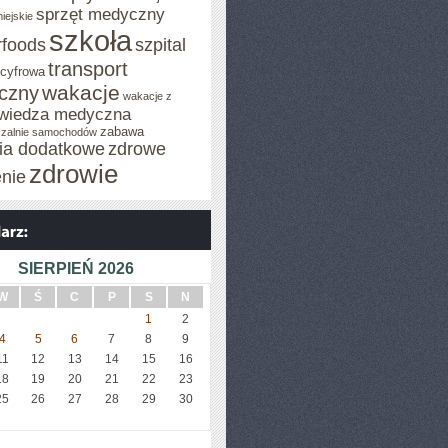
sprzęt medyczny
iejskie
szkoła
rfoods
szpital
transport
 cyfrowa
wakacje
iczny
wakacje z
wiedza medyczna
zabawa
zalnie samochodów
cia dodatkowe
zdrowe
zdrowie
enie
SIERPIEŃ 2026
W
Ś
C
P
S
N
1
2
4
5
6
7
8
9
11
12
13
14
15
16
18
19
20
21
22
23
25
26
27
28
29
30