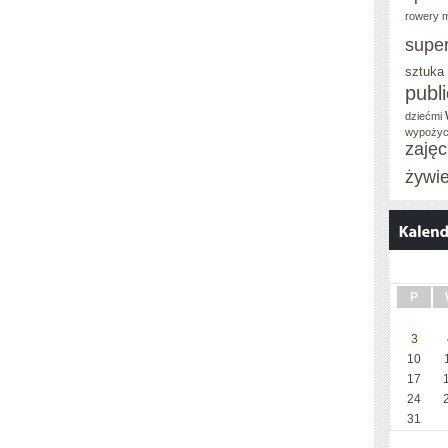
rowery m
supe
sztuka
publ
dziećmi
wypożyc
zaję
żywi
P
3
10
17
24
31