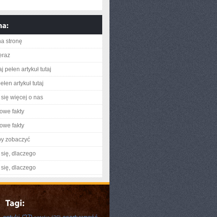
na stronę
eraz
j pełen artykuł tutaj
łen artykuł tutaj
się więcej o nas
owe fakty
owe fakty
by zobaczyć
się, dlaczego
się, dlaczego