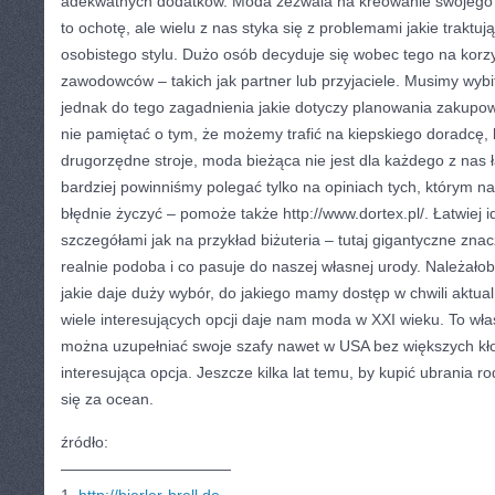
adekwatnych dodatków. Moda zezwala na kreowanie swojego 
to ochotę, ale wielu z nas styka się z problemami jakie trakt
osobistego stylu. Dużo osób decyduje się wobec tego na korz
zawodowców – takich jak partner lub przyjaciele. Musimy wyb
jednak do tego zagadnienia jakie dotyczy planowania zakup
nie pamiętać o tym, że możemy trafić na kiepskiego doradcę, 
drugorzędne stroje, moda bieżąca nie jest dla każdego z nas
bardziej powinniśmy polegać tylko na opiniach tych, którym n
błędnie życzyć – pomoże także http://www.dortex.pl/. Łatwiej i
szczegółami jak na przykład biżuteria – tutaj gigantyczne zna
realnie podoba i co pasuje do naszej własnej urody. Należałob
jakie daje duży wybór, do jakiego mamy dostęp w chwili aktual
wiele interesujących opcji daje nam moda w XXI wieku. To właś
można uzupełniać swoje szafy nawet w USA bez większych kło
interesująca opcja. Jeszcze kilka lat temu, by kupić ubrania 
się za ocean.
źródło:
———————————