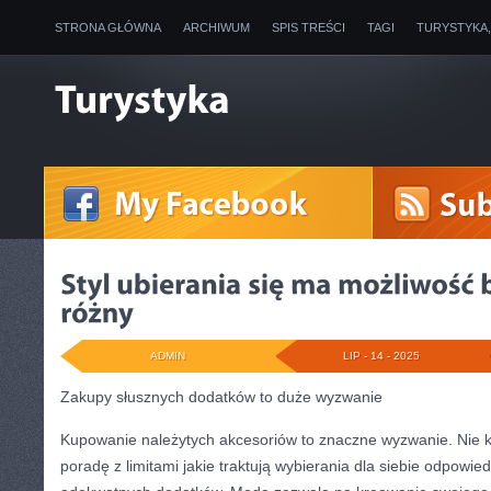
STRONA GŁÓWNA
ARCHIWUM
SPIS TREŚCI
TAGI
TURYSTYKA
ADMIN
LIP - 14 - 2025
Zakupy słusznych dodatków to duże wyzwanie
Kupowanie należytych akcesoriów to znaczne wyzwanie. Nie
poradę z limitami jakie traktują wybierania dla siebie odpowied