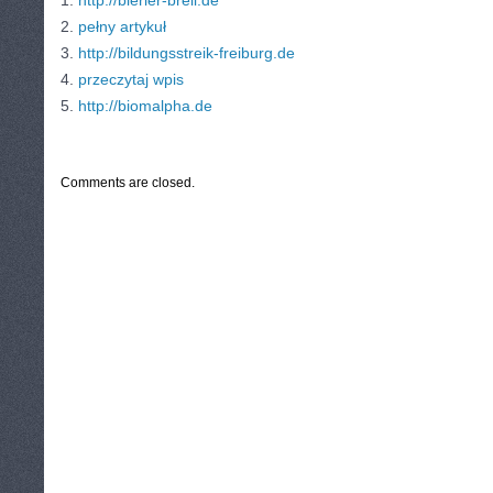
1.
http://bierler-brell.de
2.
pełny artykuł
3.
http://bildungsstreik-freiburg.de
4.
przeczytaj wpis
5.
http://biomalpha.de
CATEGORIES:
TURYSTYKA, PODRÓŻE
Comments are closed.