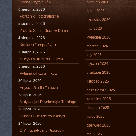
Scena Czytelników
sierpień 2026
6 sierpnia, 2026
lipiec 2026
Poradniki Fotograficzne
czerwiec 2026
5 sierpnia, 2026
maj 2026
Zrób To Sam – Sport w Domu
kwiecień 2026
4 sierpnia, 2026
Kaukaz (Europa/Azja)
marzec 2026
3 sierpnia, 2026
luty 2026
Muzyka w Kulturze i Filmie
styczeń 2026
1 sierpnia, 2026
grudzień 2025
Pytania od czytelników
30 lipca, 2026
listopad 2025
Artyści i Studia Tatuażu
październik 2025
28 lipca, 2026
wrzesień 2025
Motywacja i Psychologia Treningu
sierpień 2025
26 lipca, 2026
Historia i Dziedzictwo Afryki
lipiec 2025
24 lipca, 2026
czerwiec 2025
DIY: Patriotyczne Przeróbki
maj 2025