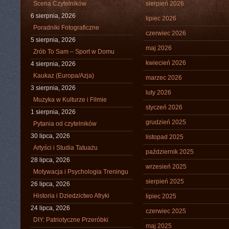
Scena Czytelników
sierpień 2026
6 sierpnia, 2026
lipiec 2026
Poradniki Fotograficzne
czerwiec 2026
5 sierpnia, 2026
maj 2026
Zrób To Sam – Sport w Domu
kwiecień 2026
4 sierpnia, 2026
Kaukaz (Europa/Azja)
marzec 2026
3 sierpnia, 2026
luty 2026
Muzyka w Kulturze i Filmie
styczeń 2026
1 sierpnia, 2026
grudzień 2025
Pytania od czytelników
30 lipca, 2026
listopad 2025
Artyści i Studia Tatuażu
październik 2025
28 lipca, 2026
wrzesień 2025
Motywacja i Psychologia Treningu
sierpień 2025
26 lipca, 2026
Historia i Dziedzictwo Afryki
lipiec 2025
24 lipca, 2026
czerwiec 2025
DIY: Patriotyczne Przeróbki
maj 2025