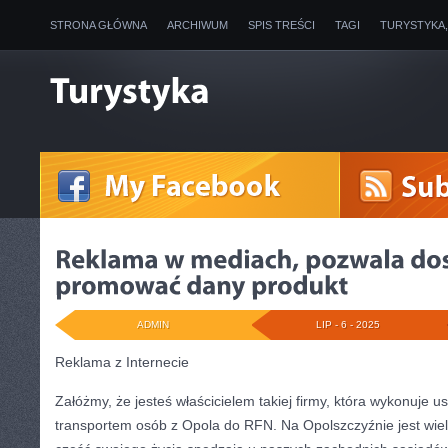
STRONA GŁÓWNA
ARCHIWUM
SPIS TREŚCI
TAGI
TURYSTYKA
ADMIN
LIP - 6 - 2025
Reklama z Internecie
Załóżmy, że jesteś właścicielem takiej firmy, która wykonuje u
transportem osób z Opola do RFN. Na Opolszczyźnie jest wielu