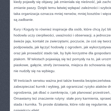
kiedy pojawiły się objawy, jak zmieniała się nieśność, jak zac
zmianie paszy. Dzięki temu łatwiej wyłapać zależności i szybc
taka organizacja oznacza mniej nerwów, mniej kosztów i więcej 
są zadbanie.
Kury i Koguty to również inspiracje dla osób, które chcą żyć b
hodowla uczy cierpliwości, uważności i obserwacji, a jednocześ
świeże jaja, kontakt ze zwierzętami, poczucie, że coś się tworz
podpowiada, jak łączyć hodowlę z ogrodem, jak wykorzystywa
oraz jak prowadzić stado tak, by było korzystne dla gospodar
ptakom. W tekstach pojawiają się też pomysły na to, jak uroz
piaskowe, gałęzie, strefy żerowania, miejsca do schowania się, 
nie nudziły się na wybiegu.
W treściach serwisu ważna jest także kwestia bezpieczeństw
zabezpieczać kurnik i wybieg, jak ograniczać ryzyko ataków dr
ogrodzenia, jak dbać o zamknięcia, i jak planować przestrzeń, 
Omawiamy też znaczenie rutyny: stałe pory karmienia, sprawd
stada i kurnika. To proste działania, które robi się regularnie,
największy efekt.