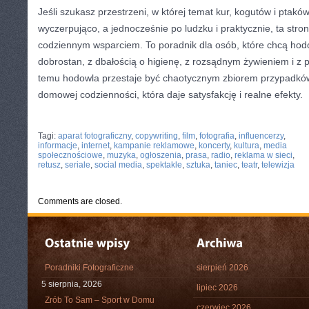
Jeśli szukasz przestrzeni, w której temat kur, kogutów i ptak
wyczerpująco, a jednocześnie po ludzku i praktycznie, ta str
codziennym wsparciem. To poradnik dla osób, które chcą hod
dobrostan, z dbałością o higienę, z rozsądnym żywieniem i z p
temu hodowla przestaje być chaotycznym zbiorem przypadków, 
domowej codzienności, która daje satysfakcję i realne efekty.
CATEGORIES:
TURYSTYKA, PODRÓŻE
Tagi:
aparat fotograficzny
,
copywriting
,
film
,
fotografia
,
influencerzy
,
informacje
,
internet
,
kampanie reklamowe
,
koncerty
,
kultura
,
media
społecznościowe
,
muzyka
,
ogłoszenia
,
prasa
,
radio
,
reklama w sieci
,
retusz
,
seriale
,
social media
,
spektakle
,
sztuka
,
taniec
,
teatr
,
telewizja
Comments are closed.
Poradniki Fotograficzne
sierpień 2026
5 sierpnia, 2026
lipiec 2026
Zrób To Sam – Sport w Domu
czerwiec 2026