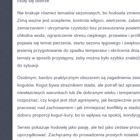
czuły się dobrze.
Nie brakuje również tematów sezonowych, bo hodowla zmienia
Zimą ważne jest ocieplenie, kontrola wilgoci, wietrzenie, zab
zamarzaniem i utrzymanie czystości bez przesuszania powietrz
chłodna woda, ograniczenie stresu cieplnego, przewiew i prof
pojawia się temat pierzenia, startu sezonu lęgowego i zwięks
jesienią przygotowanie do spadku temperatur i skrócenia dnia
tematy w sposób przystępny, żeby można było szybko znaleź
do sytuacji.
Osobnym, bardzo praktycznym obszarem są zagadnienia zw
kogutów. Kogut bywa strażnikiem stada, ale potrafi też sprawi
niewłaściwych warunkach lub źle dobranym wieku i temperame
rozpoznać, czy kogut jest zbyt agresywny, jak bezpiecznie prz
pracować nad zachowaniem i jak zmniejszać konflikty w stadz
doboru proporcji kogut–kury, bo to wpływa na spokój, kondycj
Serwis pokazuje hodowlę jako pasję, ale też jako zestaw proce
uporządkować. Zachęcamy do prowadzenia prostych notatek: k