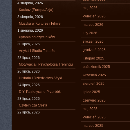
4 sierpnia, 2026
maj 2026
Kaukaz (Europa/Azja)
kwiecień 2026
3 sierpnia, 2026
Muzyka w Kulturze i Filmie
marzec 2026
1 sierpnia, 2026
luty 2026
Pytania od czytelników
styczeń 2026
30 lipca, 2026
grudzień 2025
Artyści i Studia Tatuażu
28 lipca, 2026
listopad 2025
Motywacja i Psychologia Treningu
październik 2025
26 lipca, 2026
wrzesień 2025
Historia i Dziedzictwo Afryki
sierpień 2025
24 lipca, 2026
DIY: Patriotyczne Przeróbki
lipiec 2025
23 lipca, 2026
czerwiec 2025
Czytelnicza Strefa
maj 2025
22 lipca, 2026
kwiecień 2025
marzec 2025