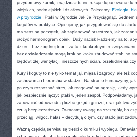
przydomowy kurnik, znajdziesz tu instrukcje dopasowane do 
wiejskich, podmiejskich i działkowych. Polecamy:
Ekologia, bi
w przyrodzie
i Ptaki w Ogrodzie Jak Je Przyciągnąć. Sednem s
kogutów w praktyce. Opisujemy, jak przygotować się do startu: 
ma sens na początek, jak zaplanować przestrzeń, jak zorgani
ułożyć harmonogram opieki. Duży nacisk kładziemy na to, aby
dzień – bez zbędnej teorii, za to z konkretnymi rozwiązaniami
bez doświadczenia mogą krok po kroku zbudować stabilne sta
błędów: złej wentylacji, nieszczelnych ścian, przeludnienia c
Kury i koguty to nie tylko temat jaj, mięsa i zagrody, ale też 
zachowania i hierarchia w stadzie. Na stronie tłumaczymy, jak 
po czym rozpoznać stres, jak reagować na agresję, kiedy wp
jak bezpiecznie łączyć ptaki w jeden zespół. Podpowiadamy, jak
zapewniać odpowiednią liczbę grzęd i gniazd, oraz jak tworzyć
czują bezpieczeństwo. Zwracamy uwagę na szczegóły, bo częst
przeciąg, wilgoć, hałas – decydują o tym, czy stado jest zado
Ważną częścią serwisu są treści o kurniku i wybiegu. Omawia
schronienie tak, aby było ciepłe wtedy, gdy trzeba, a jednocz