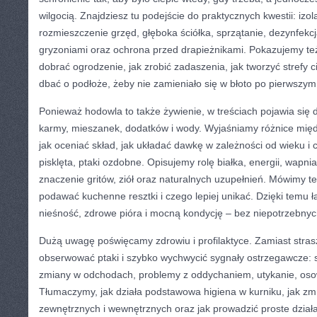
wilgocią. Znajdziesz tu podejście do praktycznych kwestii: izola
rozmieszczenie grzęd, głęboka ściółka, sprzątanie, dezynfekc
gryzoniami oraz ochrona przed drapieżnikami. Pokazujemy też
dobrać ogrodzenie, jak zrobić zadaszenia, jak tworzyć strefy ci
dbać o podłoże, żeby nie zamieniało się w błoto po pierwszy
Ponieważ hodowla to także żywienie, w treściach pojawia się 
karmy, mieszanek, dodatków i wody. Wyjaśniamy różnice mię
jak oceniać skład, jak układać dawkę w zależności od wieku i c
pisklęta, ptaki ozdobne. Opisujemy rolę białka, energii, wapni
znaczenie gritów, ziół oraz naturalnych uzupełnień. Mówimy te
podawać kuchenne resztki i czego lepiej unikać. Dzięki temu ł
nieśność, zdrowe pióra i mocną kondycję – bez niepotrzebny
Dużą uwagę poświęcamy zdrowiu i profilaktyce. Zamiast stras
obserwować ptaki i szybko wychwycić sygnały ostrzegawcze: s
zmiany w odchodach, problemy z oddychaniem, utykanie, osow
Tłumaczymy, jak działa podstawowa higiena w kurniku, jak zm
zewnętrznych i wewnętrznych oraz jak prowadzić proste działa