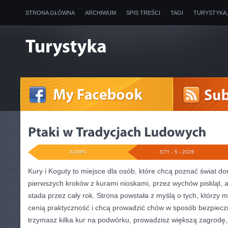
STRONA GŁÓWNA
ARCHIWUM
SPIS TREŚCI
TAGI
TURYSTYKA
ADMIN
STY - 5 - 2026
Kury i Koguty to miejsce dla osób, które chcą poznać świat d
pierwszych kroków z kurami nioskami, przez wychów piskląt, 
stada przez cały rok. Strona powstała z myślą o tych, którzy 
cenią praktyczność i chcą prowadzić chów w sposób bezpieczn
trzymasz kilka kur na podwórku, prowadzisz większą zagrodę,