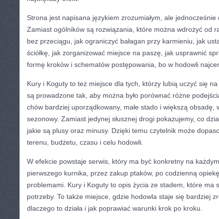
Strona jest napisana językiem zrozumiałym, ale jednocześnie 
Zamiast ogólników są rozwiązania, które można wdrożyć od ra
bez przeciągu, jak ograniczyć bałagan przy karmieniu, jak ust
ściółkę, jak zorganizować miejsce na paszę, jak usprawnić sp
formę kroków i schematów postępowania, bo w hodowli najcen
Kury i Koguty to też miejsce dla tych, którzy lubią uczyć się 
są prowadzone tak, aby można było porównać różne podejścia:
chów bardziej uporządkowany, małe stado i większą obsadę, w
sezonowy. Zamiast jedynej słusznej drogi pokazujemy, co dzi
jakie są plusy oraz minusy. Dzięki temu czytelnik może dopa
terenu, budżetu, czasu i celu hodowli.
W efekcie powstaje serwis, który ma być konkretny na każdym
pierwszego kurnika, przez zakup ptaków, po codzienną opiekę
problemami. Kury i Koguty to opis życia ze stadem, które ma s
potrzeby. To także miejsce, gdzie hodowla staje się bardziej zr
dlaczego to działa i jak poprawiać warunki krok po kroku.