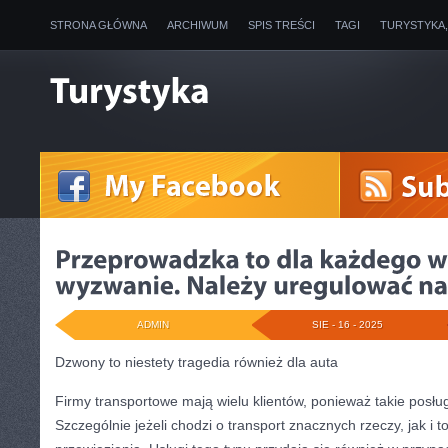
STRONA GŁÓWNA
ARCHIWUM
SPIS TREŚCI
TAGI
TURYSTYKA
ADMIN
SIE - 16 - 2025
Dzwony to niestety tragedia również dla auta
Firmy transportowe mają wielu klientów, ponieważ takie posług
Szczególnie jeżeli chodzi o transport znacznych rzeczy, jak i 