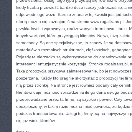
przewiezienia. Usługi tego typu przydają się również w przypa
kiedy trzeba przewieźć bardzo dużo rzeczy jednocześnie, a ni
odpowiedniego wozu. Bardzo znana w tej kwestii jest jednostka
ofertą można się zaznajomić na stronie www.rogaltrans.pl. Jed
przykładnych i wprawnych, realizowanych terminowo i tanio. 
innych wartości, które przyciągają klientów. Największą zaletą t
samochody. Są one specjalistyczne, to znaczy że są dostoso
materiałów o rozmaitych strukturach, ciężkościach, gabarytac
Pojazdy te nierzadko są wykorzystywane do organizowania p
interesanci entuzjastycznie korzystają. Stronka rogaltrans.pl
Taka propozycja przykuwa zainteresowanie, bo jest nowoczesn
poszerzana. Każdy kto pragnie skorzystać z propozycji tej fir
nią przez stronkę. Na stronce jest również podany cały cennik
klientowi daje możność sprawdzenia ile go dana usługa będz
przeprowadzane przez tą firmę, są szybkie i pewne. Cały towar
ubezpieczony, w takim razie można mieć pewność, że będzie 
podczas transportowania. Usługi tej firmy, są na najwyższym
się już wielu klientów.