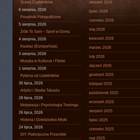
Scena Czytelników
sierpień 2026
6 sierpnia, 2026
lipiec 2026
Poradniki Fotograficzne
czerwiec 2026
5 sierpnia, 2026
maj 2026
Zrób To Sam – Sport w Domu
kwiecień 2026
4 sierpnia, 2026
Kaukaz (Europa/Azja)
marzec 2026
3 sierpnia, 2026
luty 2026
Muzyka w Kulturze i Filmie
styczeń 2026
1 sierpnia, 2026
grudzień 2025
Pytania od czytelników
30 lipca, 2026
listopad 2025
Artyści i Studia Tatuażu
październik 2025
28 lipca, 2026
wrzesień 2025
Motywacja i Psychologia Treningu
sierpień 2025
26 lipca, 2026
Historia i Dziedzictwo Afryki
lipiec 2025
24 lipca, 2026
czerwiec 2025
DIY: Patriotyczne Przeróbki
maj 2025