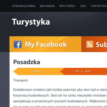
STRONA GŁÓWNA
ARCHIWUM
SPIS TREŚCI
TAGI
TURYSTYKA
ADMIN
SIE - 6 - 2025
Transport
Dodatkowym krokiem jaki trzeba wykonać aby dom był w stan
korporacji budowlanych. Jest ich na rynku niezwykle mnóstwo 
specjalizują w przeróżnych pracach budowlanych. Większość 
się na tym co robi oraz tym samym stawiane są niezmiernie ś