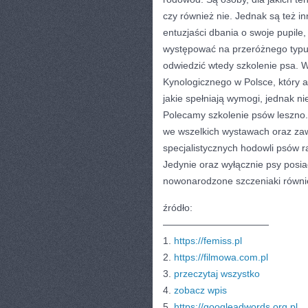
czy również nie. Jednak są też in
entuzjaści dbania o swoje pupile
występować na przeróżnego typu w
odwiedzić wtedy szkolenie psa. 
Kynologicznego w Polsce, który 
jakie spełniają wymogi, jednak n
Polecamy szkolenie psów leszno. 
we wszelkich wystawach oraz za
specjalistycznych hodowli psów r
Jedynie oraz wyłącznie psy posi
nowonarodzone szczeniaki równi
źródło:
———————————
1.
https://femiss.pl
2.
https://filmowa.com.pl
3.
przeczytaj wszystko
4.
zobacz wpis
5.
https://googleadwords.org.pl