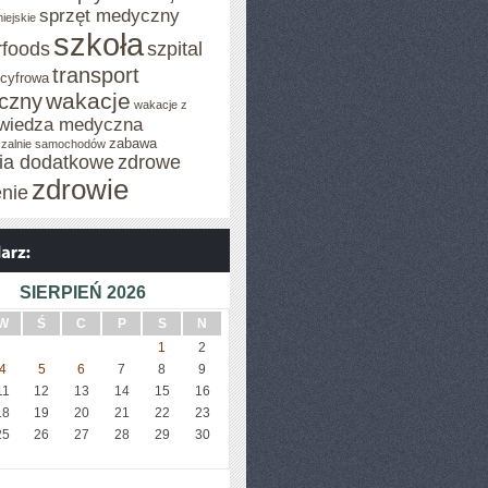
sprzęt medyczny
iejskie
szkoła
rfoods
szpital
transport
 cyfrowa
wakacje
iczny
wakacje z
wiedza medyczna
zabawa
zalnie samochodów
cia dodatkowe
zdrowe
zdrowie
enie
SIERPIEŃ 2026
W
Ś
C
P
S
N
1
2
4
5
6
7
8
9
11
12
13
14
15
16
18
19
20
21
22
23
25
26
27
28
29
30