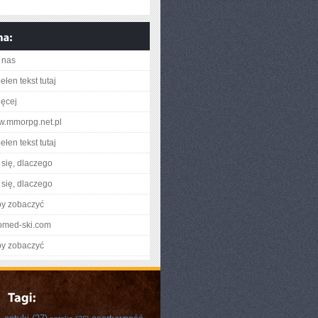
 nas
łen tekst tutaj
ięcej
ww.mmorpg.net.pl
łen tekst tutaj
się, dlaczego
się, dlaczego
by zobaczyć
eiomed-ski.com
by zobaczyć