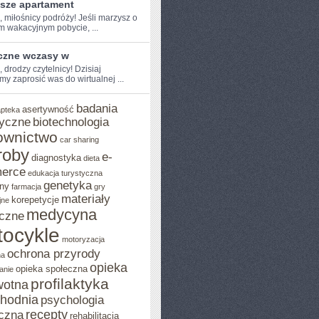
psze apartament
, miłośnicy​ podróży! Jeśli ‌marzysz o
m wakacyjnym pobycie, ...
czne wczasy w
, drodzy‌ czytelnicy! Dzisiaj
y zaprosić was do wirtualnej‌ ...
badania
asertywność
apteka
yczne
biotechnologia
ownictwo
car sharing
roby
e-
diagnostyka
dieta
erce
edukacja turystyczna
genetyka
ny
farmacja
gry
materiały
korepetycje
jne
medycyna
czne
ocykle
motoryzacja
ochrona przyrody
na
opieka
opieka społeczna
anie
profilaktyka
wotna
chodnia
psychologia
recepty
czna
rehabilitacja