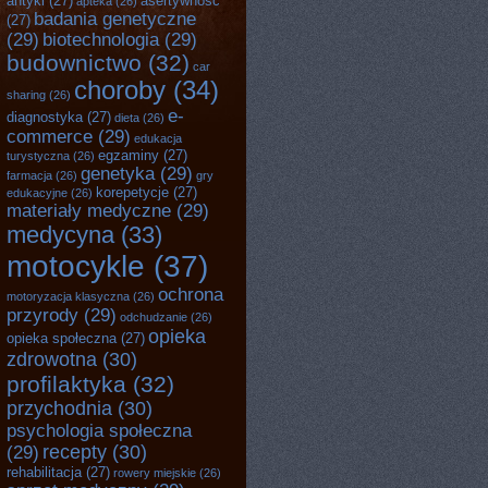
antyki
(27)
asertywność
apteka
(26)
badania genetyczne
(27)
(29)
biotechnologia
(29)
budownictwo
(32)
car
choroby
(34)
sharing
(26)
e-
diagnostyka
(27)
dieta
(26)
commerce
(29)
edukacja
egzaminy
(27)
turystyczna
(26)
genetyka
(29)
farmacja
(26)
gry
korepetycje
(27)
edukacyjne
(26)
materiały medyczne
(29)
medycyna
(33)
motocykle
(37)
ochrona
motoryzacja klasyczna
(26)
przyrody
(29)
odchudzanie
(26)
opieka
opieka społeczna
(27)
zdrowotna
(30)
profilaktyka
(32)
przychodnia
(30)
psychologia społeczna
recepty
(30)
(29)
rehabilitacja
(27)
rowery miejskie
(26)