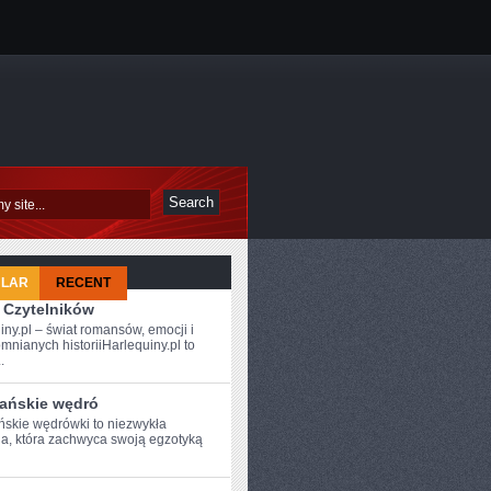
ULAR
RECENT
 Czytelników
iny.pl – świat romansów, emocji i
mnianych historiiHarlequiny.pl to
.
ańskie wędró
skie wędrówki ​to niezwykła
a, która zachwyca swoją egzotyką