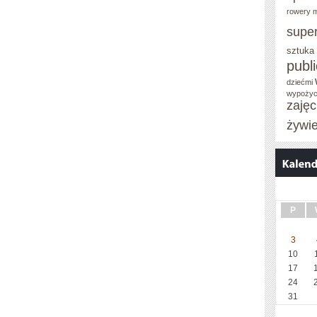
rowery m
supe
sztuka
publ
dziećmi
wypożyc
zaję
żywi
P
3
10
17
24
31