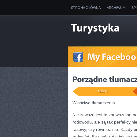
STRONA GŁÓWNA
ARCHIWUM
SP
ADMIN
Właściwe tłumaczenia
Nie zawsze jest to zauważalne na
rodowodu, ale są tak perfekcyjni
rasowy, czy również nie. Każdy p
rodowód. Są osoby, dla jakich ten