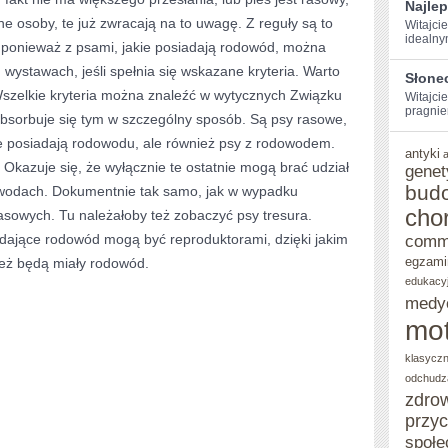
Najle
ne osoby, te już zwracają na to uwagę. Z reguły są to
Witajcie
idealny
, ponieważ z psami, jakie posiadają rodowód, można
ystawach, jeśli spełnia się wskazane kryteria. Warto
Słone
Wszelkie kryteria można znaleźć w wytycznych Związku
Witajcie
pragniem
absorbuje się tym w szczególny sposób. Są psy rasowe,
ie posiadają rodowodu, ale również psy z rodowodem.
antyki
Okazuje się, że wyłącznie te ostatnie mogą brać udział
genet
bud
wodach. Dokumentnie tak samo, jak w wypadku
cho
asowych. Tu należałoby też zobaczyć psy tresura.
adające rodowód mogą być reproduktorami, dzięki jakim
comm
egzami
eż będą miały rodowód.
edukacy
medy
mot
klasycz
odchudz
zdro
przy
społe