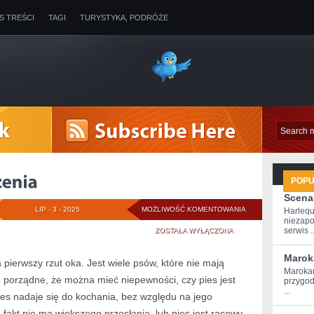
IS TREŚCI
TAGI
TURYSTYKA, PODRÓŻE
POP
Scena
PORZĄDNE
LIP - 3 - 2025
MOŻLIWOŚĆ KOMENTOWANIA
Harlequ
niezapo
TŁUMACZENIA
serwis ..
ZOSTAŁA WYŁĄCZONA
Marok
 pierwszy rzut oka. Jest wiele psów, które nie mają
Marokań
e porządne, że można mieć niepewności, czy pies jest
przygod
...
ies nadaje się do kochania, bez względu na jego
 fakt nie ma większego przesłania, lub pies jest rasowy,