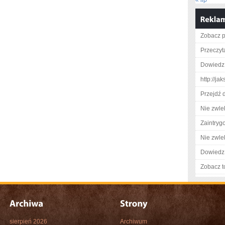
« lip
Zobacz pe
Przeczyta
Dowiedz 
http://ja
Przejdź d
Nie zwlek
Zaintry
Nie zwlek
Dowiedz 
Zobacz t
sierpień 2026
Archiwum