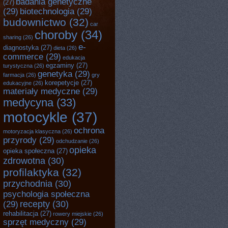
badania genetyczne
(27)
(29)
biotechnologia
(29)
budownictwo
(32)
car
choroby
(34)
sharing
(26)
e-
diagnostyka
(27)
dieta
(26)
commerce
(29)
edukacja
egzaminy
(27)
turystyczna
(26)
genetyka
(29)
farmacja
(26)
gry
korepetycje
(27)
edukacyjne
(26)
materiały medyczne
(29)
medycyna
(33)
motocykle
(37)
ochrona
motoryzacja klasyczna
(26)
przyrody
(29)
odchudzanie
(26)
opieka
opieka społeczna
(27)
zdrowotna
(30)
profilaktyka
(32)
przychodnia
(30)
psychologia społeczna
recepty
(30)
(29)
rehabilitacja
(27)
rowery miejskie
(26)
sprzęt medyczny
(29)