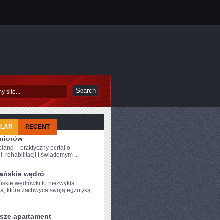
ULAR
RECENT
eniorów
oland – praktyczny portal o
i, rehabilitacji i świadomym ...
ańskie wędró
skie wędrówki ​to niezwykła
a, która zachwyca swoją egzotyką
psze apartament