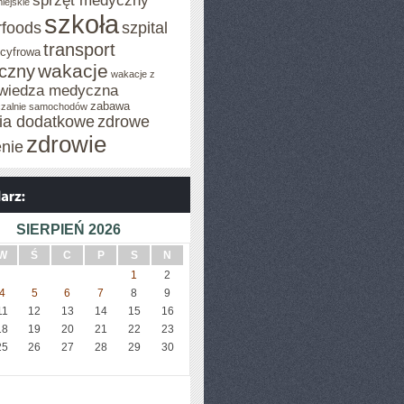
sprzęt medyczny
iejskie
szkoła
rfoods
szpital
transport
 cyfrowa
wakacje
iczny
wakacje z
wiedza medyczna
zabawa
zalnie samochodów
cia dodatkowe
zdrowe
zdrowie
enie
SIERPIEŃ 2026
W
Ś
C
P
S
N
1
2
4
5
6
7
8
9
11
12
13
14
15
16
18
19
20
21
22
23
25
26
27
28
29
30