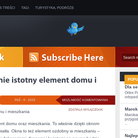
IS TREŚCI
TAGI
TURYSTYKA, PODRÓŻE
POP
Dla s
Ortex P
ortopedi
OKNA
PAŹ - 9 - 2025
MOŻLIWOŚĆ KOMENTOWANIA
Marok
TO
ZOSTAŁA WYŁĄCZONA
omu i mieszkania
Marokań
NIEZMIERNIE
przygod
nt domu oraz mieszkania. To właśnie dzięki oknom
...
ISTOTNY
światła. Okna to też element ozdobny w mieszkaniu –
Najle
ELEMENT