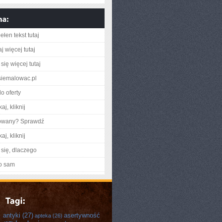
łen tekst tutaj
j więcej tutaj
się więcej tutaj
ksiemalowac.pl
o oferty
aj, kliknij
gowany? Sprawdź
aj, kliknij
się, dlaczego
o sam
antyki
(27)
asertywność
apteka
(26)