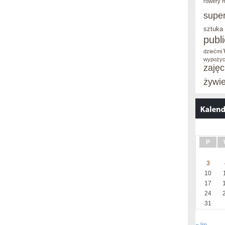
rowery m
supe
sztuka
publ
dziećmi
wypożyc
zaję
żywi
P
3
10
17
24
31