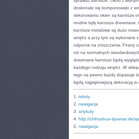
sprawdź karnisze. Okno z ładnymi
doskonale się komponowało z w
dekorowaniu okien są karnisze or
modne były karnisze drewniane, t
karnisze metalowe są dużo nowo
wnętrz a przy tym są wykonane z
odporne na zniszczenia. Firany z
niż na normalnych standardowych
drewniane karnisze będą wygląda
każdego rodzaju wnętrz. W sklep
tego na pewno każdy dopasuje ś
będą najpiękniejszą dekoracją w
1.
teksty
2.
nawigacja
3.
artykuly
4.
http://chihuahua-tijuanas.de/sp
5.
nawigacja
CATEGORIES:
TURYSTYKA, PODRÓŻE