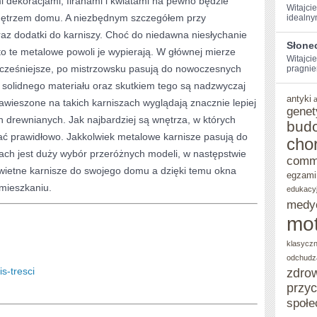
 dekoracjami, firanami i kwiatami na pewno będzie
Witajcie
nętrzem domu. A niezbędnym szczegółem przy
idealny
DOMU
az dodatki do karniszy. Choć do niedawna niesłychanie
I
Słone
o te metalowe powoli je wypierają. W głównej mierze
Witajcie
MIESZKANIA
cześniejsze, po mistrzowsku pasują do nowoczesnych
pragniem
 solidnego materiału oraz skutkiem tego są nadzwyczaj
antyki
awieszone na takich karniszach wyglądają znacznie lepiej
genet
 drewnianych. Jak najbardziej są wnętrza, w których
bud
ć prawidłowo. Jakkolwiek metalowe karnisze pasują do
cho
ach jest duży wybór przeróżnych modeli, w następstwie
comm
wietne karnisze do swojego domu a dzięki temu okna
egzami
 mieszkaniu.
edukacy
medy
mot
klasycz
odchudz
is-tresci
zdro
przy
społe