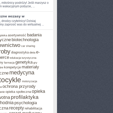
, miłośnicy​ podróży! Jeśli ‌marzysz o
m wakacyjnym pobycie, ...
czne wczasy w
, drodzy‌ czytelnicy! Dzisiaj
y zaprosić was do wirtualnej‌ ...
badania
asertywność
apteka
yczne
biotechnologia
ownictwo
car sharing
roby
e-
diagnostyka
dieta
erce
edukacja turystyczna
genetyka
ny
farmacja
gry
materiały
korepetycje
jne
medycyna
czne
ocykle
motoryzacja
ochrona przyrody
na
opieka
opieka społeczna
anie
profilaktyka
wotna
chodnia
psychologia
recepty
czna
rehabilitacja