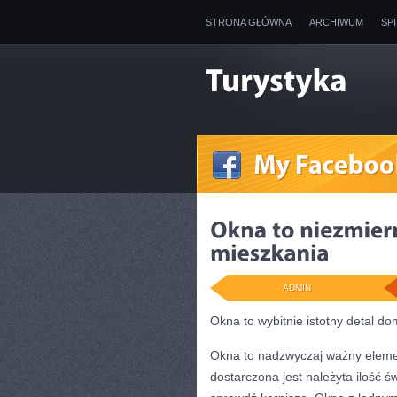
STRONA GŁÓWNA
ARCHIWUM
SP
ADMIN
Okna to wybitnie istotny detal d
Okna to nadzwyczaj ważny eleme
dostarczona jest należyta ilość 