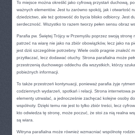
To miejsce można określić jako cyfrową przystań duchową, po
ważnych elementów. Jest tu zarówno spokój, jak i otwartość na 
dziedzictwo, ale też gotowość do bycia blisko odbiorcy. Jest d
serdeczność. Wszystko to razem tworzy pełen sensu obraz wsp
Parafia pw. Świętej Trójcy w Przemyślu poprzez swoją stronę 
patrzeć na wiarę nie jako na zbiór obowiązków, lecz jako na p
jest dziś szczególnie potrzebny. Wiele osób pragnie znaleźć mi
przytłaczać, lecz dodawać otuchy. Strona parafialna może pełn
przestrzenią duchowego oddechu dla wszystkich, którzy szukaj
pobieżnych informacji.
To także przestrzeń kontynuacji, ponieważ parafia żyje rytmem
codziennych wydarzeń, spotkań i relacji. Strona internetowa p
elementy utrwalać, a jednocześnie zachęcać kolejne osoby do
wspólnoty. Dzięki temu nie jest to tylko zbiór treści, lecz cyfr
kto odwiedza tę stronę, może poczuć, że stoi za nią realna wsp
są wiara.
Witryna parafialna może również wzmacniać wspólnotę rodzin