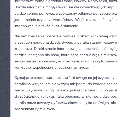
internetowa forma głoszenia Dobrej Nowiny. Każdy tekst, każda
i każda informacja mogą stawać się dla odwiedzających impu
bardzo cenne, ponieważ współczesny odbiorca potrzebuje prz
jednocześnie czytelny i wartościowy. Właśnie taka może być rol
informować, ale także budzić sumienie.
Nie bez znaczenia pozostaje również bliskość konkretnej wspól
przestrzeń nasycona dziedzictwem, a parafia stanowi ważny
krajobrazu. Dzięki stronie internetowej ta obecność może być j
bardziej dostępna dla osób, które chcą poczuć więź z miejsco
serwis nie jest anonimowy – przeciwnie, ma on swój tożsamoś
konkretnej wspólnocie i jej codziennym życiu.
Opisując tę stronę, warto też zwrócić uwagę na jej użyteczny 
parafialna witryna jest pierwszym miejscem, do którego zaglą
więcej o życiu wspólnoty, znaleźć potrzebne treści lub po pros
chrześcijańskiej refleksji. Taka obecność w internecie daje poc
parafia może towarzyszyć człowiekowi nie tylko od święta, ale
codziennym rytmie życia.