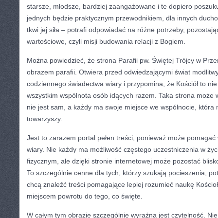
starsze, młodsze, bardziej zaangażowane i te dopiero poszuku
jednych będzie praktycznym przewodnikiem, dla innych ducho
tkwi jej siła – potrafi odpowiadać na różne potrzeby, pozostaj
wartościowe, czyli misji budowania relacji z Bogiem.
Można powiedzieć, że strona Parafii pw. Świętej Trójcy w Prz
obrazem parafii. Otwiera przed odwiedzającymi świat modlitw
codziennego świadectwa wiary i przypomina, że Kościół to nie t
wszystkim wspólnota osób idących razem. Taka strona może w
nie jest sam, a każdy ma swoje miejsce we wspólnocie, która m
towarzyszy.
Jest to zarazem portal pełen treści, ponieważ może pomaga
wiary. Nie każdy ma możliwość częstego uczestniczenia w życi
fizycznym, ale dzięki stronie internetowej może pozostać blisk
To szczególnie cenne dla tych, którzy szukają pocieszenia, pot
chcą znaleźć treści pomagające lepiej rozumieć naukę Kościoł
miejscem powrotu do tego, co święte.
W całym tym obrazie szczególnie wyraźna jest czytelność. Nie