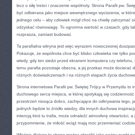
lecz o siłę treści i znaczenie wspólnoty. Strona Parafii pw. Ś
być odbierana jako miejsce wewnętrznego wyciszenia, w które
jednego celu – aby człowiek mógł choć na chwilę zatrzymać si
odzyskać równowagę. To ogromna wartość w czasach, gdy tak w
rozprasza, zamiast budować.
Ta parafialna witryna jest więc wyrazem nowoczesnej duszpast
Pokazuje, że wspólnota chce być blisko człowieka nie tylko p
wtedy, gdy ten siedzi przed ekranem komputera czy telefonu, 
temu parafia pozostaje obecna, a jej przekaz może docierać 
różnych doświadczeniach i na różnych etapach życia duchow
Strona internetowa Parafii pw. Świętej Trójcy w Przemyślu to i
duchowego serca miejsca, w której spotykają się codzienność 
przestrzeń niosąca dobro, zachęcające do odkrywania tego, j
jednych będzie to źródło wiedzy, dla innych duchowa inspiracja
intencją ktoś tu trafia, może odnaleźć atmosferę otwartości, 
przypomnienie, że miłość wciąż mają moc przemieniać codzie
Właśnie dlatego tę stronę można określić jako ważny punkt n