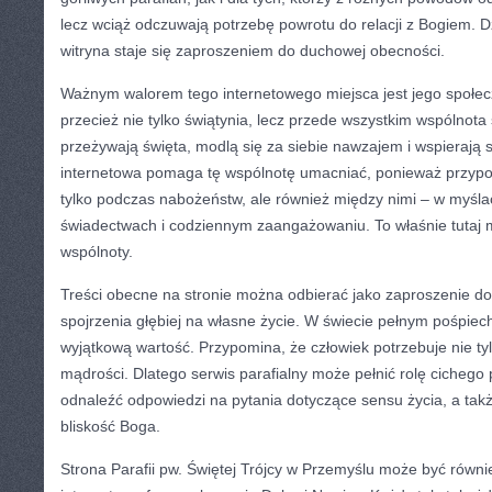
lecz wciąż odczuwają potrzebę powrotu do relacji z Bogiem. D
witryna staje się zaproszeniem do duchowej obecności.
Ważnym walorem tego internetowego miejsca jest jego społecz
przecież nie tylko świątynia, lecz przede wszystkim wspólnota
przeżywają święta, modlą się za siebie nawzajem i wspierają 
internetowa pomaga tę wspólnotę umacniać, ponieważ przypom
tylko podczas nabożeństw, ale również między nimi – w myśl
świadectwach i codziennym zaangażowaniu. To właśnie tutaj
wspólnoty.
Treści obecne na stronie można odbierać jako zaproszenie do 
spojrzenia głębiej na własne życie. W świecie pełnym pośpiec
wyjątkową wartość. Przypomina, że człowiek potrzebuje nie tylk
mądrości. Dlatego serwis parafialny może pełnić rolę cicheg
odnaleźć odpowiedzi na pytania dotyczące sensu życia, a takż
bliskość Boga.
Strona Parafii pw. Świętej Trójcy w Przemyślu może być równi