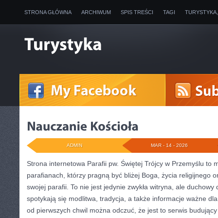
STRONA GŁÓWNA
ARCHIWUM
SPIS TREŚCI
TAGI
TURYSTYKA
ADMIN
MAR - 14 - 2026
Strona internetowa Parafii pw. Świętej Trójcy w Przemyślu to 
parafianach, którzy pragną być bliżej Boga, życia religijnego
swojej parafii. To nie jest jedynie zwykła witryna, ale duchow
spotykają się modlitwa, tradycja, a także informacje ważne dla
od pierwszych chwil można odczuć, że jest to serwis budujący 