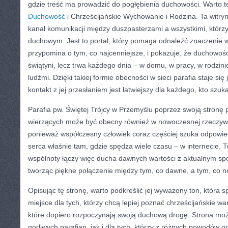
gdzie treść ma prowadzić do pogłębienia duchowości. Warto t
Duchowość
i Chrześcijańskie Wychowanie i Rodzina. Ta witry
kanał komunikacji między duszpasterzami a wszystkimi, którzy
duchowym. Jest to portal, który pomaga odnaleźć znaczenie 
przypomina o tym, co najcenniejsze, i pokazuje, że duchowoś
świątyni, lecz trwa każdego dnia – w domu, w pracy, w rodzinie
ludźmi. Dzięki takiej formie obecności w sieci parafia staje się
kontakt z jej przesłaniem jest łatwiejszy dla każdego, kto szuk
Parafia pw. Świętej Trójcy w Przemyślu poprzez swoją stronę 
wierzących może być obecny również w nowoczesnej rzeczywi
ponieważ współczesny człowiek coraz częściej szuka odpowiedz
serca właśnie tam, gdzie spędza wiele czasu – w internecie. 
wspólnoty łączy więc ducha dawnych wartości z aktualnym 
tworząc piękne połączenie między tym, co dawne, a tym, co 
Opisując tę stronę, warto podkreślić jej wyważony ton, która s
miejsce dla tych, którzy chcą lepiej poznać chrześcijańskie war
które dopiero rozpoczynają swoją duchową drogę. Strona m
gorliwych parafian, jak i dla tych, którzy z różnych powodów odd