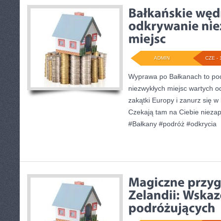
ADMIN
CZE - 
Wyprawa po Bałkanach to pod
niezwykłych miejsc wartych o
zakątki Europy i zanurz się w 
Czekają tam na Ciebie nieza
#Bałkany #podróż #odkrycia