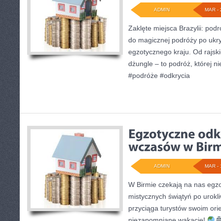
ADMIN
MAR - 
Zaklęte miejsca Brazylii: pod
do magicznej podróży po ukr
egzotycznego kraju. Od rajski
dżungle – to podróż, której n
#podróże #odkrycia
ADMIN
MAR - 
W Birmie czekają na nas egz
mistycznych świątyń po urokl
przyciąga turystów swoim ori
niezapomniane wakacje!