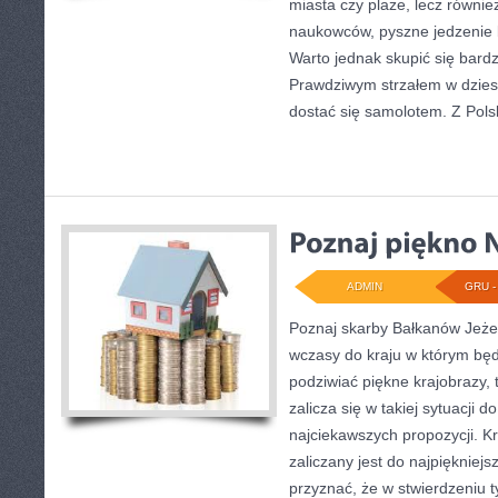
miasta czy plaże, lecz równi
naukowców, pyszne jedzenie
Warto jednak skupić się bard
Prawdziwym strzałem w dziesi
dostać się samolotem. Z Pols
ADMIN
GRU - 
Poznaj skarby Bałkanów Jeżel
wczasy do kraju w którym bę
podziwiać piękne krajobrazy,
zalicza się w takiej sytuacji 
najciekawszych propozycji. K
zaliczany jest do najpiękniejs
przyznać, że w stwierdzeniu t