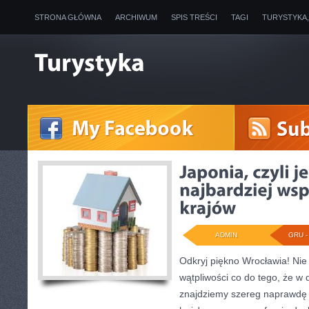
STRONA GŁÓWNA
ARCHIWUM
SPIS TREŚCI
TAGI
TURYSTYKA
ADMIN
GRU - 
Odkryj piękno Wrocławia! Nie
wątpliwości co do tego, że w 
znajdziemy szereg naprawdę 