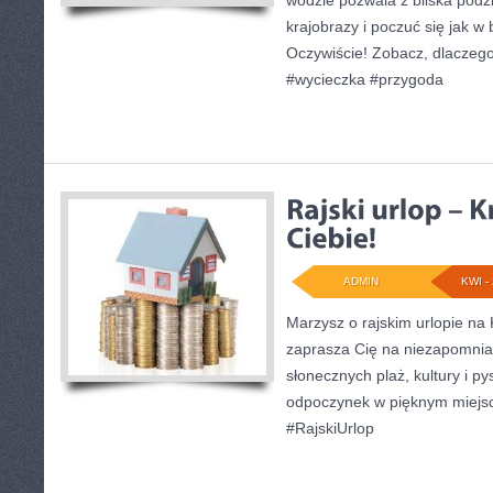
wodzie pozwala z bliska podz
krajobrazy i poczuć się jak w
Oczywiście! Zobacz, dlaczego
#wycieczka #przygoda
ADMIN
KWI - 
Marzysz o rajskim urlopie na
zaprasza Cię na niezapomnia
słonecznych plaż, kultury i p
odpoczynek w pięknym miejs
#RajskiUrlop