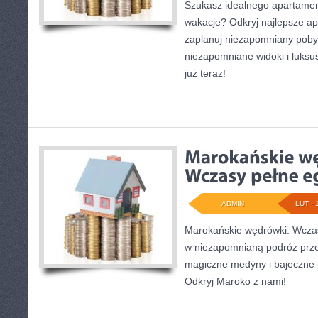
Szukasz idealnego apartame
wakacje? Odkryj najlepsze ap
zaplanuj niezapomniany pobyt
niezapomniane widoki i luks
już teraz!
ADMIN
LUT - 
Marokańskie wędrówki: Wczasy
w niezapomnianą podróż przez
magiczne medyny i bajeczne p
Odkryj Maroko z nami!