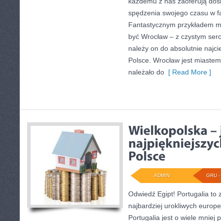
każdemu z nas zaoferują dos
spędzenia swojego czasu w f
Fantastycznym przykładem mo
być Wrocław – z czystym ser
należy on do absolutnie najci
Polsce. Wrocław jest miastem
należało do
[ Read More ]
ADMIN
GRU - 
Odwiedź Egipt! Portugalia to 
najbardziej urokliwych europe
Portugalia jest o wiele mniej