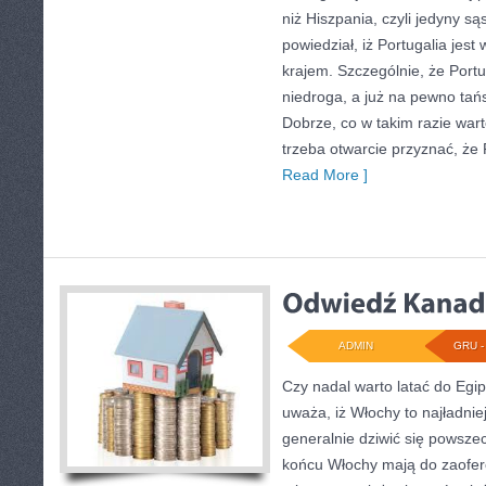
niż Hiszpania, czyli jedyny sąs
powiedział, iż Portugalia jest
krajem. Szczególnie, że Portug
niedroga, a już na pewno tańs
Dobrze, co w takim razie wart
trzeba otwarcie przyznać, że
Read More ]
ADMIN
GRU - 
Czy nadal warto latać do Egi
uważa, iż Włochy to najładnie
generalnie dziwić się powsze
końcu Włochy mają do zaofero