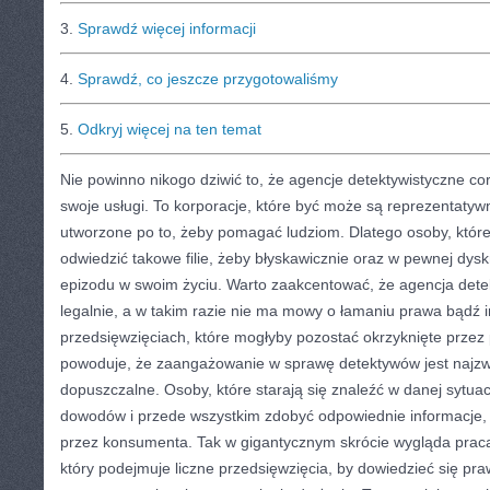
3.
Sprawdź więcej informacji
4.
Sprawdź, co jeszcze przygotowaliśmy
5.
Odkryj więcej na ten temat
Nie powinno nikogo dziwić to, że agencje detektywistyczne cor
swoje usługi. To korporacje, które być może są reprezentatyw
utworzone po to, żeby pomagać ludziom. Dlatego osoby, któr
odwiedzić takowe filie, żeby błyskawicznie oraz w pewnej dysk
epizodu w swoim życiu. Warto zaakcentować, że agencja dete
legalnie, a w takim razie nie ma mowy o łamaniu prawa bądź 
przedsięwzięciach, które mogłyby pozostać okrzyknięte przez 
powoduje, że zaangażowanie w sprawę detektywów jest najzwy
dopuszczalne. Osoby, które starają się znaleźć w danej sytuacj
dowodów i przede wszystkim zdobyć odpowiednie informacje, 
przez konsumenta. Tak w gigantycznym skrócie wygląda praca
który podejmuje liczne przedsięwzięcia, by dowiedzieć się pr