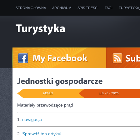
STRONA GŁÓWNA
ARCHIWUM
SPIS TREŚCI
TAGI
TURYSTYKA
ADMIN
LIS - 8 - 2025
Materiały przewodzące prąd
1.
nawigacja
2.
Sprawdź ten artykuł