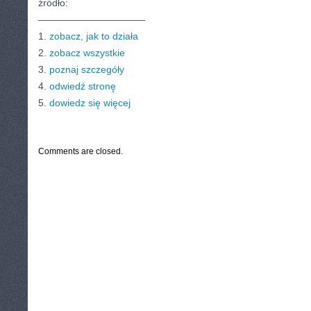
źródło:
———————————
1.
zobacz, jak to działa
2.
zobacz wszystkie
3.
poznaj szczegóły
4.
odwiedź stronę
5.
dowiedz się więcej
CATEGORIES:
TURYSTYKA, PODRÓŻE
Comments are closed.