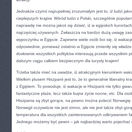
Jednakże czymś najzupełniej zrozumiałym jest to, iż ludzi jako
cieplejszych krajów. Wśród ludzi z Polski, szczególnie popular
naprawdę nie można jakoś się dziwić, iż w egipskich kurortach,
najczęściej używanych. Zwłaszcza na bardzo dużą uwagę zasł
wypoczynku w Egipcie. Zapewne wiele osób boi się, iż wakacje
odpowiednie, ponieważ ostatnio w Egipcie zmieniły się władze.
dosłownie wszystkich polityków interesują przede wszystkim pie
dalszym ciągu całkiem bezpiecznym dla turysty krajem!
Trzeba także mieć na uwadze, iż atrakcyjnym kierunkiem waka
Wielkim plusem Hiszpanii jest to, że to generalnie liberalny k
z Egiptem. To powoduje, iż wakacje w Hiszpanii nie tylko gwa
fantastyczne plaże, lecz także bujne życie nocne, etc. Dla osób
Hiszpania są zbyt gorące, na pewno można polecić Norwegię
Norwegii oczywiście nie jest zimno, ale nie jest także zbyt go
temperatura dla wszystkich zainteresowanych odkrywaniem f
Jednego możemy być pewni – jak najbardziej warto pojechać 