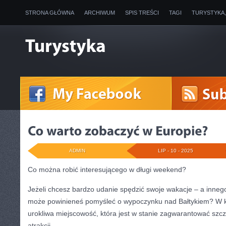
STRONA GŁÓWNA
ARCHIWUM
SPIS TREŚCI
TAGI
TURYSTYKA
ADMIN
LIP - 10 - 2025
Co można robić interesującego w długi weekend?
Jeżeli chcesz bardzo udanie spędzić swoje wakacje – a innego
może powinieneś pomyśleć o wypoczynku nad Bałtykiem? W k
urokliwa miejscowość, która jest w stanie zagwarantować szcz
atrakcji.