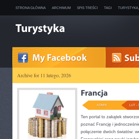
STRONA GŁÓWNA
ARCHIWUM
SPIS TREŚCI
TAGI
TURYSTYKA
Archive for 11 lutego, 2026
ADMIN
LUT - 
Ten portal to zakątek stworzo
poznać Francję i jednocześnie 
połączenie dwóch światów: w