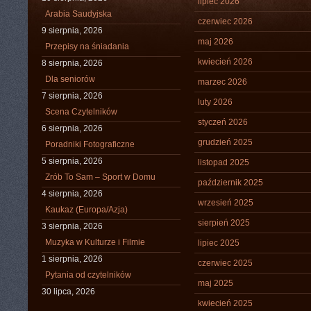
lipiec 2026
Arabia Saudyjska
czerwiec 2026
9 sierpnia, 2026
maj 2026
Przepisy na śniadania
kwiecień 2026
8 sierpnia, 2026
Dla seniorów
marzec 2026
7 sierpnia, 2026
luty 2026
Scena Czytelników
styczeń 2026
6 sierpnia, 2026
grudzień 2025
Poradniki Fotograficzne
5 sierpnia, 2026
listopad 2025
Zrób To Sam – Sport w Domu
październik 2025
4 sierpnia, 2026
wrzesień 2025
Kaukaz (Europa/Azja)
sierpień 2025
3 sierpnia, 2026
Muzyka w Kulturze i Filmie
lipiec 2025
1 sierpnia, 2026
czerwiec 2025
Pytania od czytelników
maj 2025
30 lipca, 2026
kwiecień 2025