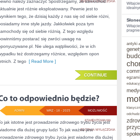
pewno należy zaznaczyć Spostrzegamy, że samochód
MIESZKALNY
ZOSTAŁA WYŁĄCZONA
Witajcie
idealny
aktualnie jest różnie eksploatowany. Pewnie jest to
NA
wynikiem tego, że dzisiaj każdy z nas się od siebie różni,
PEWNO
Słone
posiadamy inne style jazdy. Jakkolwiek poza tym
Witajcie
JEST
pragniem
samochody się od siebie różnią. Z tego względu
powinniśmy postarać się zwróci uwagę na
PO
antyki
oponyuzywane.pl. Nie ulega wątpliwości, że w ich
TO,
genet
wypadku też dostrzegamy różnice, względem opon
bud
ABY
etnich. Z tego
[ Read More ]
cho
ZDOŁAĆ
comm
CONTINUE
W
egzami
edukacy
NIM
medy
SWOBODNIE
mot
MIESZKAĆ
klasycz
ADMIN
WRZ - 16 - 2025
MOŻLIWOŚĆ
odchudz
zdro
CO
KOMENTOWANIA
To jak istotne jest prowadzenie zdrowego trybu życia jest
przy
wiadome dla dużej grupy ludzi To jak ważne jest
TO
ZOSTAŁA WYŁĄCZONA
społe
prowadzenie zdrowego trybu życia jest wiadome dla dużej
ODPOWIEDNIO