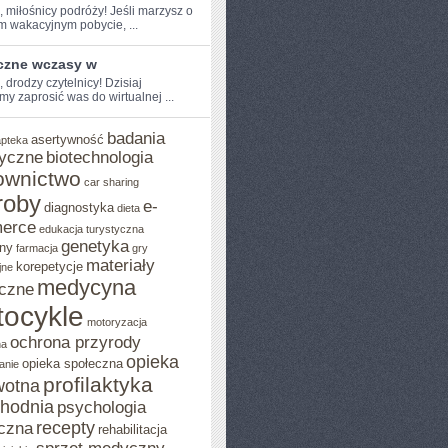
, miłośnicy​ podróży! Jeśli ‌marzysz o
m wakacyjnym pobycie, ...
czne wczasy w
, drodzy‌ czytelnicy! Dzisiaj
y zaprosić was do wirtualnej‌ ...
badania
asertywność
apteka
yczne
biotechnologia
ownictwo
car sharing
roby
e-
diagnostyka
dieta
erce
edukacja turystyczna
genetyka
ny
farmacja
gry
materiały
korepetycje
jne
medycyna
czne
ocykle
motoryzacja
ochrona przyrody
na
opieka
opieka społeczna
anie
profilaktyka
wotna
chodnia
psychologia
recepty
czna
rehabilitacja