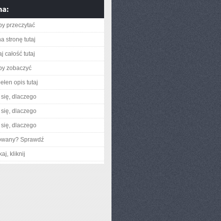
aby przeczytać
a stronę tutaj
j całość tutaj
aby zobaczyć
ełen opis tutaj
się, dlaczego
się, dlaczego
się, dlaczego
gowany? Sprawdź
aj, kliknij