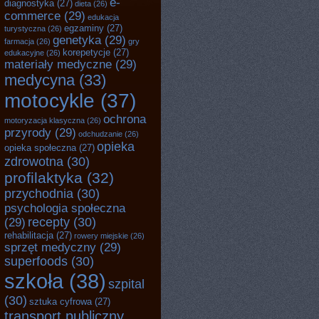
e-
diagnostyka
(27)
dieta
(26)
commerce
(29)
edukacja
egzaminy
(27)
turystyczna
(26)
genetyka
(29)
farmacja
(26)
gry
korepetycje
(27)
edukacyjne
(26)
materiały medyczne
(29)
medycyna
(33)
motocykle
(37)
ochrona
motoryzacja klasyczna
(26)
przyrody
(29)
odchudzanie
(26)
opieka
opieka społeczna
(27)
zdrowotna
(30)
profilaktyka
(32)
przychodnia
(30)
psychologia społeczna
recepty
(30)
(29)
rehabilitacja
(27)
rowery miejskie
(26)
sprzęt medyczny
(29)
superfoods
(30)
szkoła
(38)
szpital
(30)
sztuka cyfrowa
(27)
transport publiczny