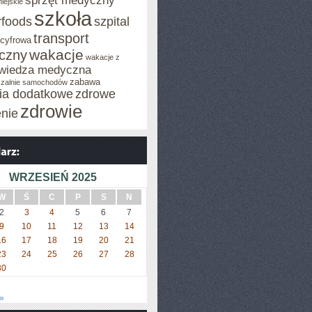
sprzęt medyczny
iejskie
szkoła
rfoods
szpital
transport
 cyfrowa
wakacje
iczny
wakacje z
wiedza medyczna
zabawa
zalnie samochodów
cia dodatkowe
zdrowe
zdrowie
enie
WRZESIEŃ 2025
W
Ś
C
P
S
N
2
3
4
5
6
7
9
10
11
12
13
14
16
17
18
19
20
21
23
24
25
26
27
28
30
»