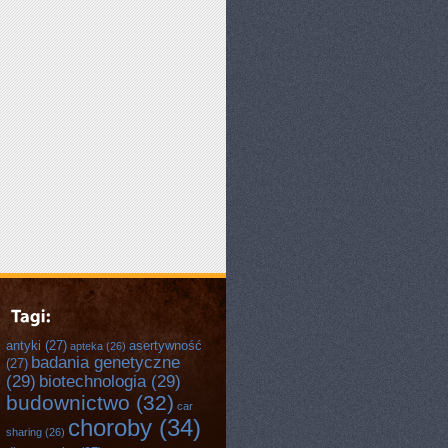
E
antyki
(27)
asertywność
apteka
(26)
badania genetyczne
(27)
(29)
biotechnologia
(29)
budownictwo
(32)
car
choroby
(34)
sharing
(26)