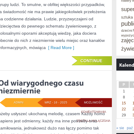
rowery m
grupy ludzi. To smutne, w obfitej większości przypadków,
BĘDZIE?
supe
ta świadomość nie ma prawie jakiegokolwiek przełożenia
sztuka
na codzienne działania. Ludzie, przyzwyczajeni od
publ
dziecięctwa do pewnego schematu żywieniowego, z
dziećmi
kolosalnymi oporami akceptują wiedzę, jaka dociera
wypożyc
zaję
obecnie do nich z niezmiernie wielu miejsc oraz kanałów
informacyjnych, mówiąca
[ Read More ]
żywi
CONTINUE
P
1
8
ADMIN
WRZ - 16 - 2025
MOŻLIWOŚĆ
15
22
OD
KOMENTOWANIA
Ażeby usłyszeć ukochaną melodię, czasem Każdy homo
29
sapiens jest odmienny, każdy ma inne potrzeby oraz
WIARYGODNEGO
ZOSTAŁA WYŁĄCZONA
zamiłowania, jednakowoż dużo nas łączy pomimo tak
« sie
paź 
CZASU