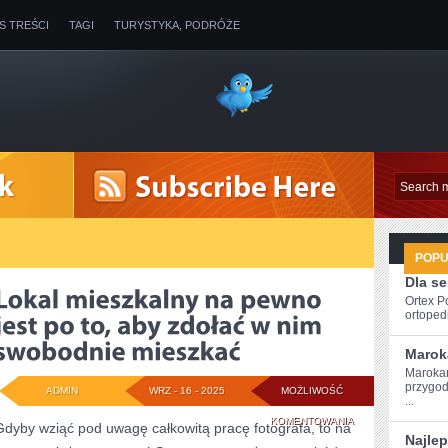
IS TREŚCI
TAGI
TURYSTYKA, PODRÓŻE
POP
Dla s
Ortex P
ortopedi
Marok
Marokań
przygod
ADMIN
WRZ - 16 - 2025
MOŻLIWOŚĆ
...
LOKAL
KOMENTOWANIA
Gdyby wziąć pod uwagę całkowitą pracę fotografa, to na
Najle