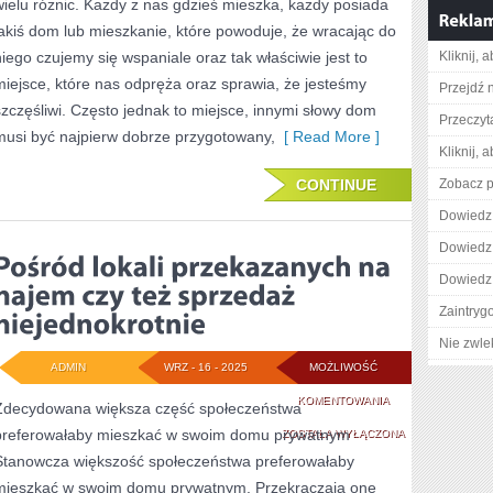
wielu różnic. Każdy z nas gdzieś mieszka, każdy posiada
NIEZMIERNIE
jakiś dom lub mieszkanie, które powoduje, że wracając do
niego czujemy się wspaniale oraz tak właściwie jest to
Kliknij, 
miejsce, które nas odpręża oraz sprawia, że jesteśmy
Przejdź n
szczęśliwi. Często jednak to miejsce, innymi słowy dom
Przeczyta
musi być najpierw dobrze przygotowany,
[ Read More ]
Kliknij, 
CONTINUE
Zobacz p
Dowiedz 
Dowiedz 
Dowiedz 
Zaintry
Nie zwlek
ADMIN
WRZ - 16 - 2025
MOŻLIWOŚĆ
POŚRÓD
KOMENTOWANIA
Zdecydowana większa część społeczeństwa
preferowałaby mieszkać w swoim domu prywatnym
LOKALI
ZOSTAŁA WYŁĄCZONA
Stanowcza większość społeczeństwa preferowałaby
PRZEKAZANYCH
mieszkać w swoim domu prywatnym. Przekraczają one