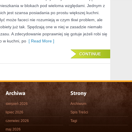
NA
mieszkania w blokach pod wieloma względami. Jednym z
NAJEM
nich jest szansa posiadania po prostu większej kuchni.
Być może faceci nie rozumieją w czym tkwi problem, ale
CZY
kobiety już tak. Spędzają one w niej w zasadzie niemało
TEŻ
czasu. A zdecydowanie poprawniej się gotuje jeżeli robi się
SPRZEDAŻ
to w kuchni, po
[ Read More ]
NIEJEDNOKROTNI
CONTINUE
sierpień 2026
Archiwum
lipiec 2026
Spis Treści
czerwiec 2026
Tagi
maj 2026