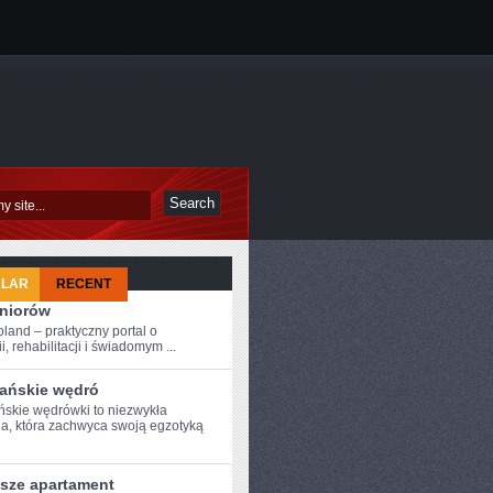
ULAR
RECENT
eniorów
oland – praktyczny portal o
i, rehabilitacji i świadomym ...
ańskie wędró
skie wędrówki ​to niezwykła
a, która zachwyca swoją egzotyką
psze apartament