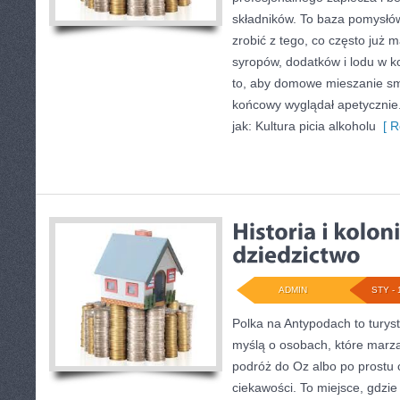
składników. To baza pomysłów 
zrobić z tego, co często już 
syropów, dodatków i lodu w k
to, aby domowe mieszanie sm
końcowy wyglądał apetycznie.
jak: Kultura picia alkoholu
[ R
ADMIN
STY - 
Polka na Antypodach to turys
myślą o osobach, które marzą
podróż do Oz albo po prostu 
ciekawości. To miejsce, gdzi