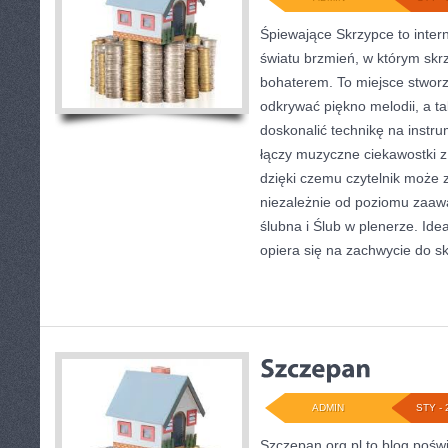
Śpiewające Skrzypce to inte
światu brzmień, w którym skr
bohaterem. To miejsce stworz
odkrywać piękno melodii, a ta
doskonalić technikę na inst
łączy muzyczne ciekawostki z
dzięki czemu czytelnik może 
niezależnie od poziomu zaa
ślubna i Ślub w plenerze. Id
opiera się na zachwycie do s
ADMIN
STY - 
Szczepan.org.pl to blog poś