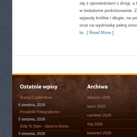
się z opowieściami z drogi, a
w świadome podróżowanie. Zn
wyjazdy krótkie i długie, na
oraz na wędrówkę pełną emocj
to:
[ Read More ]
Scena Czytelników
sierpień 2026
6 sierpnia, 2026
lipiec 2026
Poradniki Fotograficzne
czerwiec 2026
5 sierpnia, 2026
maj 2026
Zrób To Sam – Sport w Domu
kwiecień 2026
4 sierpnia, 2026