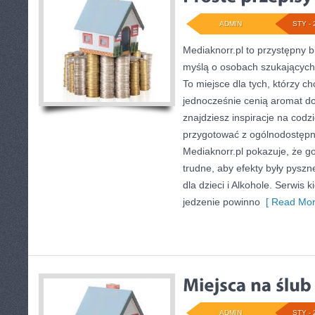
ADMIN
STY - 
Mediaknorr.pl to przystępny bl
myślą o osobach szukających
To miejsce dla tych, którzy c
jednocześnie cenią aromat d
znajdziesz inspiracje na cod
przygotować z ogólnodostępn
Mediaknorr.pl pokazuje, że g
trudne, aby efekty były pysz
dla dzieci i Alkohole. Serwis k
jedzenie powinno
[ Read Mor
ADMIN
STY - 