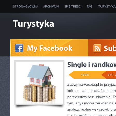
STRONA GŁÓWNA
ARCHIWUM
SPIS TREŚCI
TAGI
TURYSTYKA
ADMIN
STY - 
ZatrzymajFaceta.pl to przyjaz
które chcą poukładać temat re
partnerstwo bez udawania. To
tym, abyś mogła zerknąć na s
znaleźć realne wskazówki or
tak, by więź nie gasła po kil