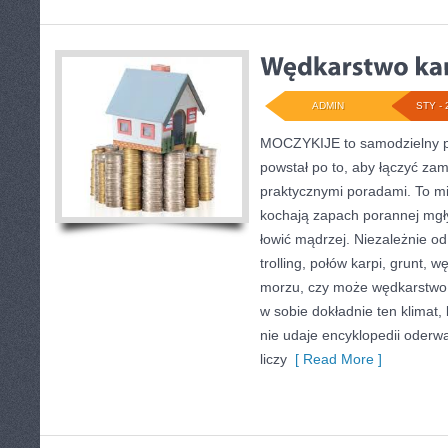
ADMIN
STY - 
MOCZYKIJE to samodzielny po
powstał po to, aby łączyć za
praktycznymi poradami. To mi
kochają zapach porannej mgły
łowić mądrzej. Niezależnie od
trolling, połów karpi, grunt
morzu, czy może wędkarstw
w sobie dokładnie ten klimat,
nie udaje encyklopedii oderwa
liczy
[ Read More ]