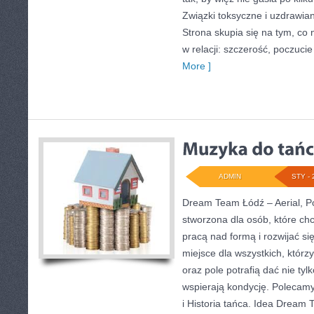
Związki toksyczne i uzdrawian
Strona skupia się na tym, c
w relacji: szczerość, poczuci
More ]
ADMIN
STY - 
Dream Team Łódź – Aerial, Po
stworzona dla osób, które ch
pracą nad formą i rozwijać si
miejsce dla wszystkich, którzy
oraz pole potrafią dać nie tylk
wspierają kondycję. Polecamy
i Historia tańca. Idea Dream 