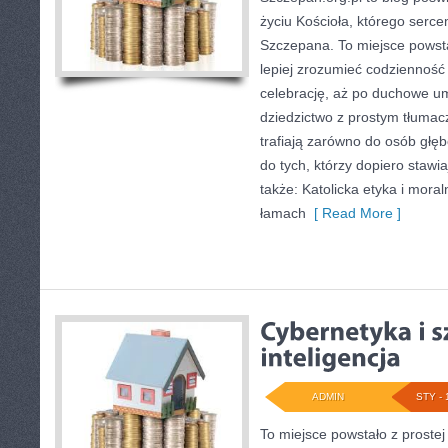
życiu Kościoła, którego sercem
Szczepana. To miejsce powsta
lepiej zrozumieć codzienność 
celebrację, aż po duchowe um
dziedzictwo z prostym tłumac
trafiają zarówno do osób głę
do tych, którzy dopiero stawi
także: Katolicka etyka i moral
łamach
[ Read More ]
ADMIN
STY - 
To miejsce powstało z prostej