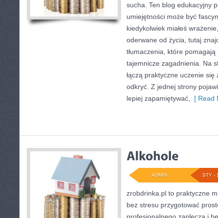
sucha. Ten blog edukacyjny 
umiejętności może być fascyn
kiedykolwiek miałeś wrażenie
oderwane od życia, tutaj znaj
tłumaczenia, które pomagają 
tajemnicze zagadnienia. Na st
łączą praktyczne uczenie się
odkryć. Z jednej strony pojawi
lepiej zapamiętywać,
[ Read 
ADMIN
STY - 
zrobdrinka.pl to praktyczne m
bez stresu przygotować prost
profesjonalnego zaplecza i b