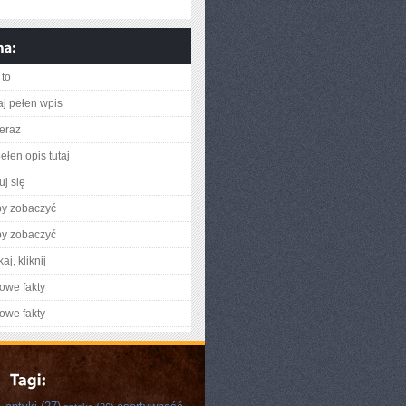
to
aj pełen wpis
teraz
ełen opis tutaj
uj się
by zobaczyć
by zobaczyć
aj, kliknij
owe fakty
owe fakty