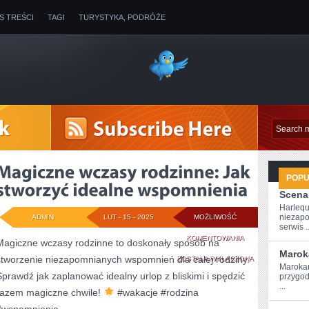
IS TREŚCI
TAGI
TURYSTYKA, PODRÓŻE
POP
Scena
Harlequ
niezapo
ADMIN
LUT - 15 - 2025
MOŻLIWOŚĆ
serwis ..
MAGICZNE
KOMENTOWANIA
Magiczne wczasy rodzinne to doskonały sposób na
Marok
stworzenie niezapomnianych wspomnień dla całej rodziny.
WCZASY
ZOSTAŁA WYŁĄCZONA
Marokań
Sprawdź jak zaplanować idealny urlop z bliskimi i spędzić
przygod
RODZINNE:
...
razem magiczne chwile!
#wakacje #rodzina
JAK