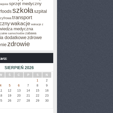
sprzęt medyczny
iejskie
szkoła
rfoods
szpital
transport
 cyfrowa
wakacje
iczny
wakacje z
wiedza medyczna
zabawa
zalnie samochodów
cia dodatkowe
zdrowe
zdrowie
enie
SIERPIEŃ 2026
W
Ś
C
P
S
N
1
2
4
5
6
7
8
9
11
12
13
14
15
16
18
19
20
21
22
23
25
26
27
28
29
30