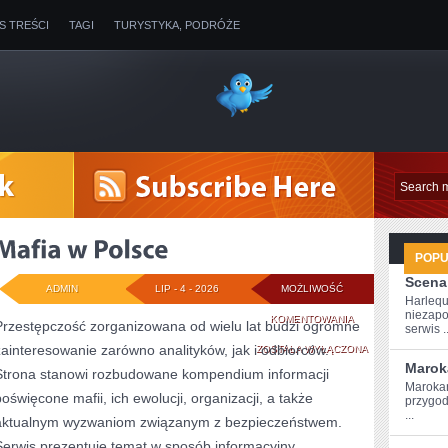
IS TREŚCI
TAGI
TURYSTYKA, PODRÓŻE
POP
Scena
ADMIN
LIP - 4 - 2026
MOŻLIWOŚĆ
Harlequ
niezapo
MAFIA
KOMENTOWANIA
Przestępczość zorganizowana od wielu lat budzi ogromne
serwis ..
zainteresowanie zarówno analityków, jak i odbiorców.
W
ZOSTAŁA WYŁĄCZONA
Marok
Strona stanowi rozbudowane kompendium informacji
POLSCE
Marokań
poświęcone mafii, ich ewolucji, organizacji, a także
przygod
...
aktualnym wyzwaniom związanym z bezpieczeństwem.
Serwis prezentuje temat w sposób informacyjny,