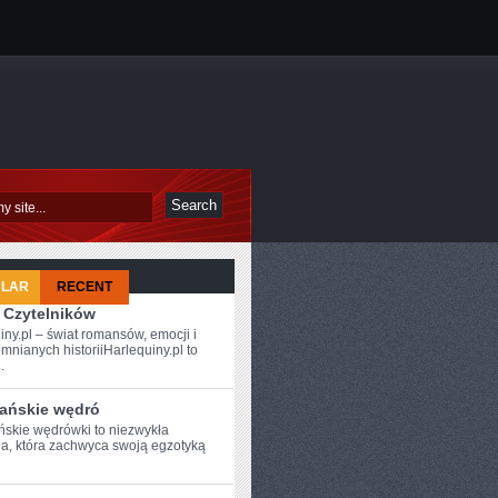
ULAR
RECENT
 Czytelników
iny.pl – świat romansów, emocji i
mnianych historiiHarlequiny.pl to
.
ańskie wędró
skie wędrówki ​to niezwykła
a, która zachwyca swoją egzotyką