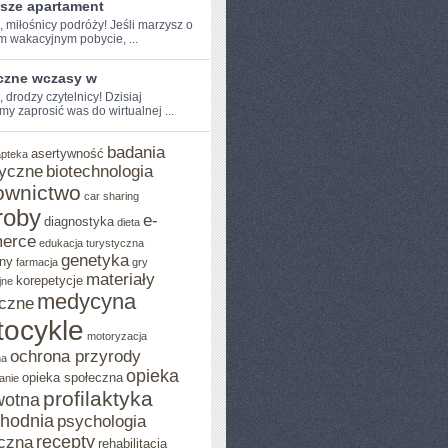
psze apartament
, miłośnicy​ podróży! Jeśli ‌marzysz o
m wakacyjnym pobycie, ...
czne wczasy w
, drodzy‌ czytelnicy! Dzisiaj
y zaprosić was do wirtualnej‌ ...
badania
asertywność
apteka
yczne
biotechnologia
ownictwo
car sharing
roby
e-
diagnostyka
dieta
erce
edukacja turystyczna
genetyka
ny
farmacja
gry
materiały
korepetycje
jne
medycyna
czne
ocykle
motoryzacja
ochrona przyrody
na
opieka
opieka społeczna
anie
profilaktyka
wotna
chodnia
psychologia
recepty
czna
rehabilitacja