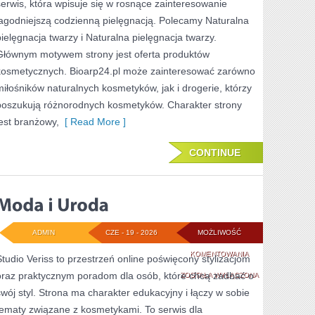
serwis, która wpisuje się w rosnące zainteresowanie
łagodniejszą codzienną pielęgnacją. Polecamy Naturalna
pielęgnacja twarzy i Naturalna pielęgnacja twarzy.
Głównym motywem strony jest oferta produktów
kosmetycznych. Bioarp24.pl może zainteresować zarówno
miłośników naturalnych kosmetyków, jak i drogerie, którzy
poszukują różnorodnych kosmetyków. Charakter strony
jest branżowy,
[ Read More ]
CONTINUE
ADMIN
CZE - 19 - 2026
MOŻLIWOŚĆ
MODA
KOMENTOWANIA
Studio Veriss to przestrzeń online poświęcony stylizacjom
oraz praktycznym poradom dla osób, które chcą zadbać o
I
ZOSTAŁA WYŁĄCZONA
swój styl. Strona ma charakter edukacyjny i łączy w sobie
URODA
tematy związane z kosmetykami. To serwis dla