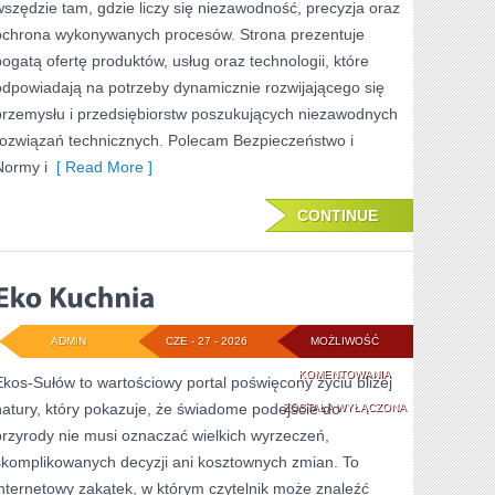
wszędzie tam, gdzie liczy się niezawodność, precyzja oraz
ochrona wykonywanych procesów. Strona prezentuje
bogatą ofertę produktów, usług oraz technologii, które
odpowiadają na potrzeby dynamicznie rozwijającego się
przemysłu i przedsiębiorstw poszukujących niezawodnych
rozwiązań technicznych. Polecam Bezpieczeństwo i
Normy i
[ Read More ]
CONTINUE
ADMIN
CZE - 27 - 2026
MOŻLIWOŚĆ
EKO
KOMENTOWANIA
Ekos-Sułów to wartościowy portal poświęcony życiu bliżej
natury, który pokazuje, że świadome podejście do
KUCHNIA
ZOSTAŁA WYŁĄCZONA
przyrody nie musi oznaczać wielkich wyrzeczeń,
skomplikowanych decyzji ani kosztownych zmian. To
internetowy zakątek, w którym czytelnik może znaleźć