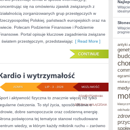
Najle
koncentrując się na omówieniu zjawisk związanych z
Witajcie
idealny
działalnością zorganizowanych grup przestępczych w
Rzeczypospolitej Polskiej, państwach europejskich oraz na
Słone
świecie. Polecam Podziemie Finansowe i Podziemie
Witajcie
pragniem
Finansowe. Portal opisuje kluczowe zagadnienia związane
z światem przestępczym, przedstawiając
[ Read More ]
antyki
genet
CONTINUE
bud
cho
comm
egzami
edukacy
ADMIN
LIP - 3 - 2026
MOŻLIWOŚĆ
medy
mot
KARDIO
KOMENTOWANIA
Sport i aktywność fizyczna to znacznie więcej niż tylko
klasycz
regularne ćwiczenia. To styl życia, sposób dbania o
I
ZOSTAŁA WYŁĄCZONA
odchudz
zdrowie, dobre samopoczucie oraz codzienną energię.
WYTRZYMAŁOŚĆ
zdro
Strona poświęcona tej tematyce stanowi rozbudowane
przy
centrum wiedzy, w którym każdy miłośnik ruchu – zarówno
społe