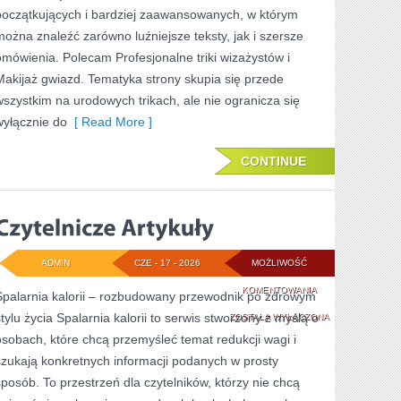
początkujących i bardziej zaawansowanych, w którym
można znaleźć zarówno luźniejsze teksty, jak i szersze
omówienia. Polecam Profesjonalne triki wizażystów i
Makijaż gwiazd. Tematyka strony skupia się przede
wszystkim na urodowych trikach, ale nie ogranicza się
wyłącznie do
[ Read More ]
CONTINUE
ADMIN
CZE - 17 - 2026
MOŻLIWOŚĆ
CZYTELNICZE
KOMENTOWANIA
Spalarnia kalorii – rozbudowany przewodnik po zdrowym
stylu życia Spalarnia kalorii to serwis stworzony z myślą o
ARTYKUŁY
ZOSTAŁA WYŁĄCZONA
osobach, które chcą przemyśleć temat redukcji wagi i
szukają konkretnych informacji podanych w prosty
sposób. To przestrzeń dla czytelników, którzy nie chcą