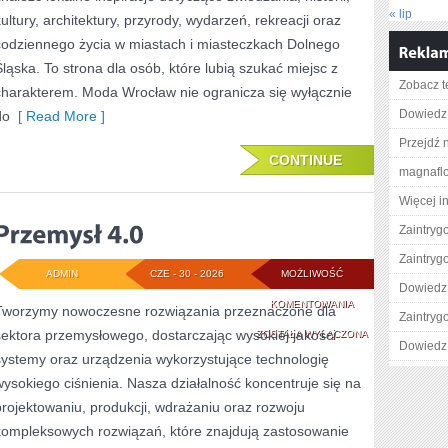
« lip
kultury, architektury, przyrody, wydarzeń, rekreacji oraz
codziennego życia w miastach i miasteczkach Dolnego
Śląska. To strona dla osób, które lubią szukać miejsc z
Zobacz t
charakterem. Moda Wrocław nie ogranicza się wyłącznie
Dowiedz 
do
[ Read More ]
Przejdź n
CONTINUE
magnafl
Więcej i
Zaintry
Zaintry
ADMIN
CZE - 30 - 2026
MOŻLIWOŚĆ
Dowiedz 
PRZEMYSŁ
KOMENTOWANIA
Tworzymy nowoczesne rozwiązania przeznaczone dla
Zaintry
sektora przemysłowego, dostarczając wysokiej jakości
4.0
ZOSTAŁA WYŁĄCZONA
Dowiedz 
systemy oraz urządzenia wykorzystujące technologię
wysokiego ciśnienia. Nasza działalność koncentruje się na
projektowaniu, produkcji, wdrażaniu oraz rozwoju
kompleksowych rozwiązań, które znajdują zastosowanie