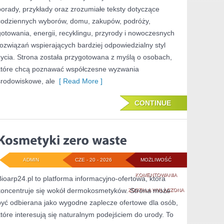
porady, przykłady oraz zrozumiałe teksty dotyczące
codziennych wyborów, domu, zakupów, podróży,
gotowania, energii, recyklingu, przyrody i nowoczesnych
rozwiązań wspierających bardziej odpowiedzialny styl
życia. Strona została przygotowana z myślą o osobach,
które chcą poznawać współczesne wyzwania
środowiskowe, ale
[ Read More ]
CONTINUE
ADMIN
CZE - 20 - 2026
MOŻLIWOŚĆ
KOSMETYKI
KOMENTOWANIA
Bioarp24.pl to platforma informacyjno-ofertowa, która
koncentruje się wokół dermokosmetyków. Strona może
ZERO
ZOSTAŁA WYŁĄCZONA
być odbierana jako wygodne zaplecze ofertowe dla osób,
WASTE
które interesują się naturalnym podejściem do urody. To