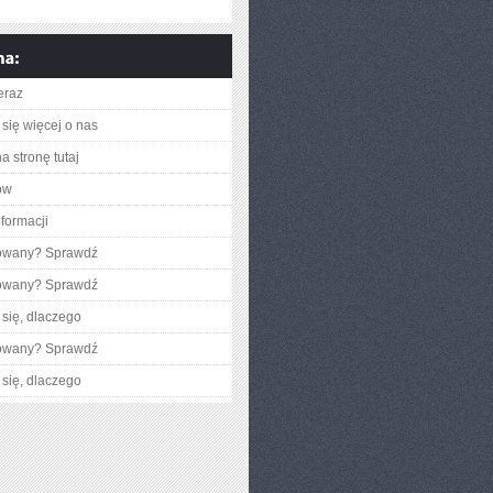
eraz
się więcej o nas
a stronę tutaj
ow
nformacji
gowany? Sprawdź
gowany? Sprawdź
się, dlaczego
gowany? Sprawdź
się, dlaczego