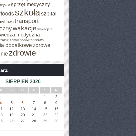
sprzęt medyczny
iejskie
szkoła
rfoods
szpital
transport
 cyfrowa
wakacje
iczny
wakacje z
wiedza medyczna
zabawa
zalnie samochodów
cia dodatkowe
zdrowe
zdrowie
enie
SIERPIEŃ 2026
W
Ś
C
P
S
N
1
2
4
5
6
7
8
9
11
12
13
14
15
16
18
19
20
21
22
23
25
26
27
28
29
30