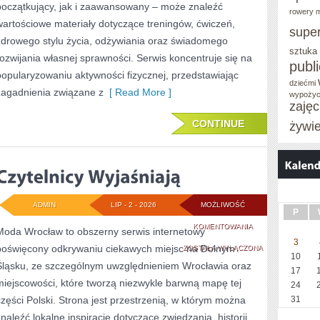
początkujący, jak i zaawansowany – może znaleźć
rowery m
wartościowe materiały dotyczące treningów, ćwiczeń,
supe
zdrowego stylu życia, odżywiania oraz świadomego
sztuka
rozwijania własnej sprawności. Serwis koncentruje się na
publ
popularyzowaniu aktywności fizycznej, przedstawiając
dziećmi
zagadnienia związane z
[ Read More ]
wypożyc
zaję
CONTINUE
żywi
ADMIN
LIP - 2 - 2026
MOŻLIWOŚĆ
P
CZYTELNICY
KOMENTOWANIA
Moda Wrocław to obszerny serwis internetowy
3
poświęcony odkrywaniu ciekawych miejsc na Dolnym
WYJAŚNIAJĄ
ZOSTAŁA WYŁĄCZONA
10
Śląsku, ze szczególnym uwzględnieniem Wrocławia oraz
17
miejscowości, które tworzą niezwykle barwną mapę tej
24
części Polski. Strona jest przestrzenią, w którym można
31
znaleźć lokalne inspiracje dotyczące zwiedzania, historii,