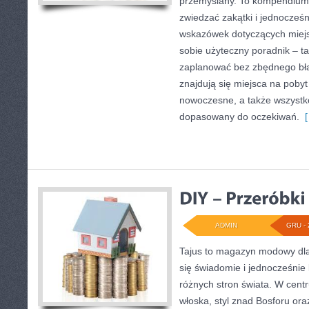
przemyślany. To kompendium 
zwiedzać zakątki i jednocześ
wskazówek dotyczących miejs
sobie użyteczny poradnik – ta
zaplanować bez zbędnego bł
znajdują się miejsca na poby
nowoczesne, a także wszystk
dopasowany do oczekiwań.
[
ADMIN
GRU - 
Tajus to magazyn modowy dla
się świadomie i jednocześnie
różnych stron świata. W cent
włoska, styl znad Bosforu ora