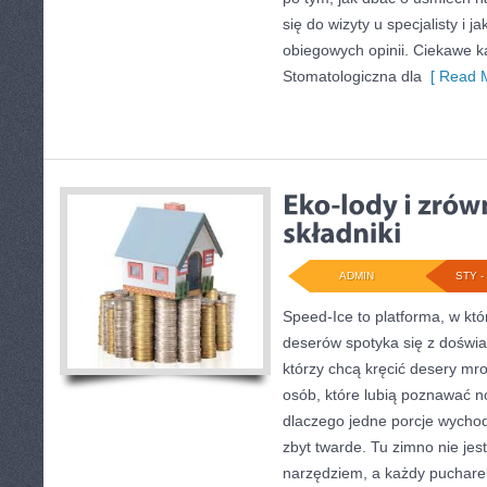
się do wizyty u specjalisty i j
obiegowych opinii. Ciekawe k
Stomatologiczna dla
[ Read M
ADMIN
STY - 
Speed-Ice to platforma, w kt
deserów spotyka się z doświa
którzy chcą kręcić desery mr
osób, które lubią poznawać n
dlaczego jedne porcje wycho
zbyt twarde. Tu zimno nie jes
narzędziem, a każdy puchare