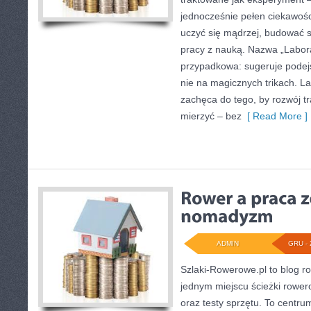
jednocześnie pełen ciekawośc
uczyć się mądrzej, budować s
pracy z nauką. Nazwa „Laborat
przypadkowa: sugeruje podejś
nie na magicznych trikach. L
zachęca do tego, by rozwój t
mierzyć – bez
[ Read More ]
ADMIN
GRU - 
Szlaki-Rowerowe.pl to blog ro
jednym miejscu ścieżki rowe
oraz testy sprzętu. To centrum