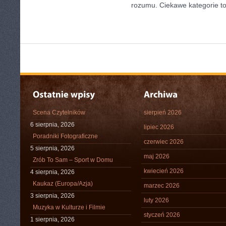
rozumu. Ciekawe kategorie to
Scena Czytelników
sierpień 2026
6 sierpnia, 2026
lipiec 2026
Poradniki Fotograficzne
czerwiec 2026
5 sierpnia, 2026
maj 2026
Zrób To Sam – Sport w Domu
kwiecień 2026
4 sierpnia, 2026
Kaukaz (Europa/Azja)
marzec 2026
3 sierpnia, 2026
luty 2026
Muzyka w Kulturze i Filmie
styczeń 2026
1 sierpnia, 2026