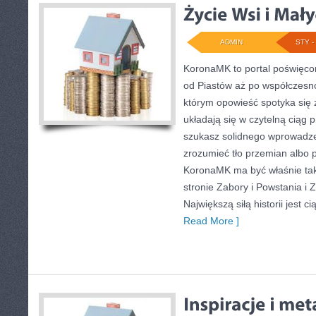
ADMIN
STY - 
KoronaMK to portal poświęcony
od Piastów aż po współczesn
którym opowieść spotyka się
układają się w czytelną ciąg p
szukasz solidnego wprowadze
zrozumieć tło przemian albo 
KoronaMK ma być właśnie tak
stronie Zabory i Powstania i 
Największą siłą historii jest 
Read More ]