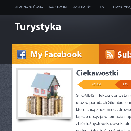
STRONA GŁÓWNA
ARCHIWUM
SPIS TREŚCI
TAGI
TURYSTYKA
ADMIN
STY - 
STOMBIS – lekarz dentysta i 
oraz w poradach Stombis to m
które chcą zrozumieć zdrowie
lepsze decyzje w temacie napr
zbiór luźnych wskazówek, al
po tym, jak dbać o uśmiech n