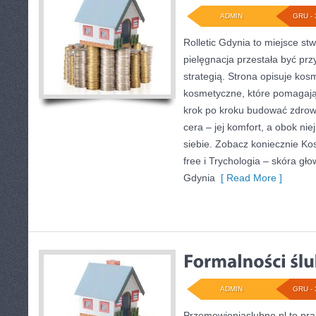
ADMIN
GRU - 
Rolletic Gdynia to miejsce st
pielęgnacja przestała być prz
strategią. Strona opisuje kos
kosmetyczne, które pomagają
krok po kroku budować zdrow
cera – jej komfort, a obok nie
siebie. Zobacz koniecznie Ko
free i Trychologia – skóra głow
Gdynia
[ Read More ]
ADMIN
GRU - 
Przemowieniaslubne.pl to pra