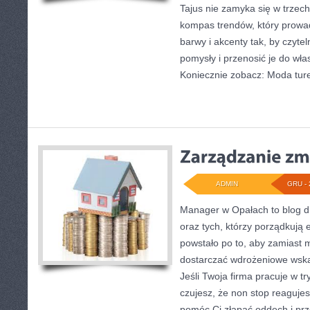
Tajus nie zamyka się w trzech
kompas trendów, który prowadz
barwy i akcenty tak, by czyt
pomysły i przenosić je do wła
Koniecznie zobacz: Moda ture
ADMIN
GRU - 
Manager w Opałach to blog dl
oraz tych, którzy porządkują 
powstało po to, aby zamiast
dostarczać wdrożeniowe wskaz
Jeśli Twoja firma pracuje w t
czujesz, że non stop reagujes
pomóc Ci złapać oddech i pr