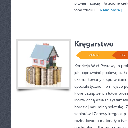
przyjemnością. Kategorie ciek
food trucki i
[ Read More ]
ADMIN
STY - 
Korekcja Wad Postawy to pra
jak usprawniać postawę ciała
ukierunkowany, usprawnianie
specjalistyczne. To miejsce p
które czują, że ich tułów pros
którzy chcą działać systemat
bardziej naturalną sylwetkę.
seniorów i Zdrowy kręgosłup. 
rozbudowane materiały o tym,
posturalne i dlaczego często
[