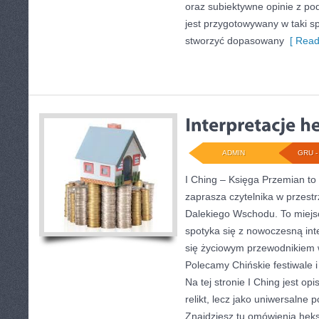
oraz subiektywne opinie z po
jest przygotowywany w taki 
stworzyć dopasowany
[ Read
ADMIN
GRU - 
I Ching – Księga Przemian to 
zaprasza czytelnika w przes
Dalekiego Wschodu. To miejs
spotyka się z nowoczesną inte
się życiowym przewodnikiem 
Polecamy Chińskie festiwale i
Na tej stronie I Ching jest op
relikt, lecz jako uniwersalne 
Znajdziesz tu omówienia hek