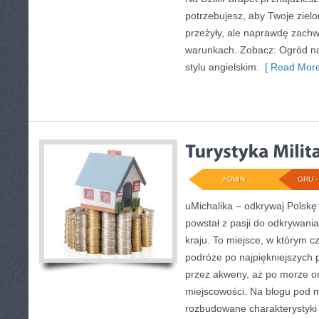
potrzebujesz, aby Twoje zielo
przeżyły, ale naprawdę zac
warunkach. Zobacz: Ogród na 
stylu angielskim.
[ Read More
ADMIN
GRU - 
uMichalika – odkrywaj Polskę 
powstał z pasji do odkrywani
kraju. To miejsce, w którym cz
podróże po najpiękniejszych 
przez akweny, aż po morze or
miejscowości. Na blogu pod m
rozbudowane charakterystyki l