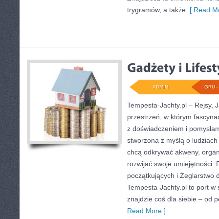
trygramów, a także
[ Read Mo
ADMIN
GRU - 
Tempesta-Jachty.pl – Rejsy, J
przestrzeń, w którym fascyna
z doświadczeniem i pomysłami
stworzona z myślą o ludziach
chcą odkrywać akweny, organi
rozwijać swoje umiejętności.
początkujących i Żeglarstwo 
Tempesta-Jachty.pl to port w s
znajdzie coś dla siebie – od 
Read More ]