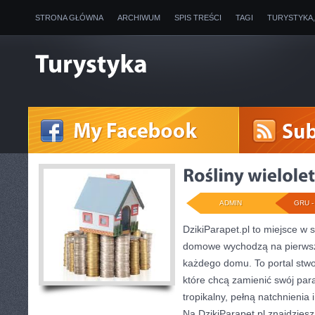
STRONA GŁÓWNA
ARCHIWUM
SPIS TREŚCI
TAGI
TURYSTYKA
ADMIN
GRU - 
DzikiParapet.pl to miejsce w s
domowe wychodzą na pierwszy
każdego domu. To portal stwo
które chcą zamienić swój pa
tropikalny, pełną natchnienia
Na DzikiParapet.pl znajdzies