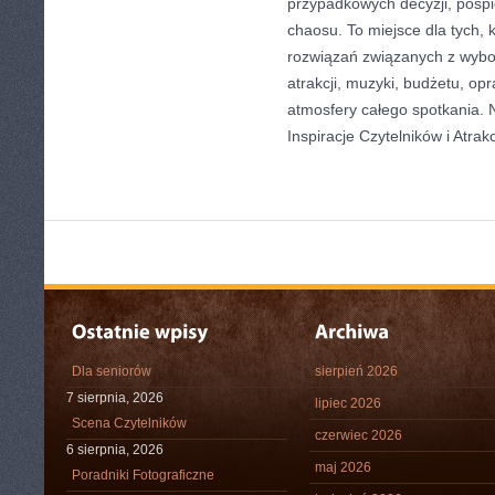
przypadkowych decyzji, pośpi
chaosu. To miejsce dla tych, 
rozwiązań związanych z wybor
atrakcji, muzyki, budżetu, o
atmosfery całego spotkania. N
Inspiracje Czytelników i Atrakc
Dla seniorów
sierpień 2026
7 sierpnia, 2026
lipiec 2026
Scena Czytelników
czerwiec 2026
6 sierpnia, 2026
maj 2026
Poradniki Fotograficzne