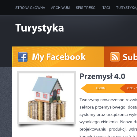
STRONA GŁÓWNA
ARCHIWUM
SPIS TREŚCI
TAGI
TURYSTYKA
ADMIN
CZE - 
Tworzymy nowoczesne rozwią
sektora przemysłowego, dosta
systemy oraz urządzenia wyko
wysokiego ciśnienia. Nasza dz
projektowaniu, produkcji, wdr
kompleksowych rozwiązań, kt