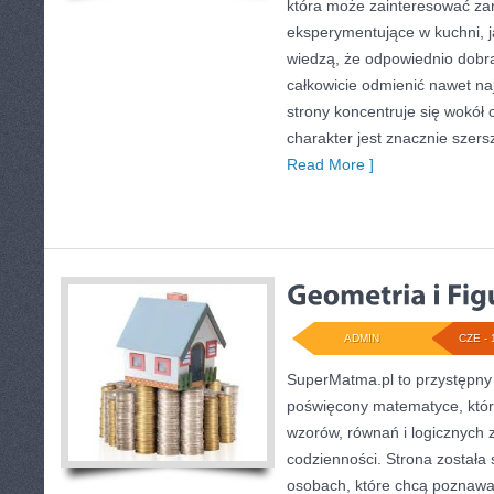
która może zainteresować z
eksperymentujące w kuchni, ja
wiedzą, że odpowiednio dobra
całkowicie odmienić nawet na
strony koncentruje się wokół o
charakter jest znacznie szer
Read More ]
ADMIN
CZE - 
SuperMatma.pl to przystępny 
poświęcony matematyce, który
wzorów, równań i logicznych z
codzienności. Strona została
osobach, które chcą poznawać