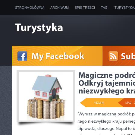
STRONA GŁÓWNA
ARCHIWUM
SPIS TREŚCI
TAGI
TURYSTYKA
ADMIN
MAJ - 
Wyrusz w magiczną podróż po
tego niezwykłego kraju pełnego 
Sprawdź, dlaczego Nepal to i