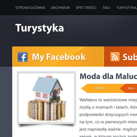
STRONA GŁÓWNA
ARCHIWUM
SPIS TREŚCI
TAGI
TURYSTYKA
ADMIN
MAJ - 
Wallaboo to wartościowe miej
myślą o mamach i tatach, któ
podpowiedzi dotyczących now
na tym, co w pierwszych miesi
jest naprawdę ważne: mądrym
serwis, w którym można znal