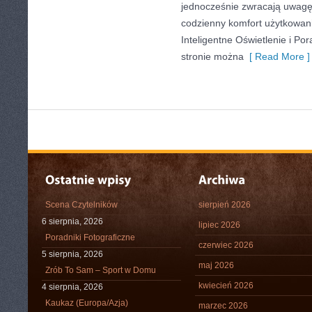
jednocześnie zwracają uwagę
codzienny komfort użytkowan
Inteligentne Oświetlenie i Por
stronie można
[ Read More ]
Scena Czytelników
sierpień 2026
6 sierpnia, 2026
lipiec 2026
Poradniki Fotograficzne
czerwiec 2026
5 sierpnia, 2026
maj 2026
Zrób To Sam – Sport w Domu
kwiecień 2026
4 sierpnia, 2026
Kaukaz (Europa/Azja)
marzec 2026