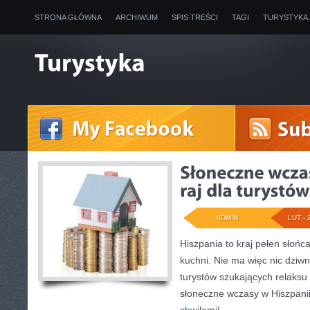
STRONA GŁÓWNA
ARCHIWUM
SPIS TREŚCI
TAGI
TURYSTYKA
ADMIN
LUT - 
Hiszpania to kraj pełen słońca
kuchni. Nie ma więc nic dziwne
turystów szukających relaksu 
słoneczne wczasy w Hiszpanii