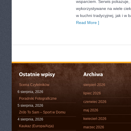
wsparciem. Serwis pokazuje,
wykorzystywane na wiele ci
w kuchni tradycyjnej, jak i w
Read More ]
Scena Czytelników
sierpień 2026
6 sierpnia, 2026
lipiec 2026
Poradniki Fotograficzne
czerwiec 2026
5 sierpnia, 2026
maj 2026
Zrób To Sam – Sport w Domu
kwiecień 2026
4 sierpnia, 2026
Kaukaz (Europa/Azja)
marzec 2026