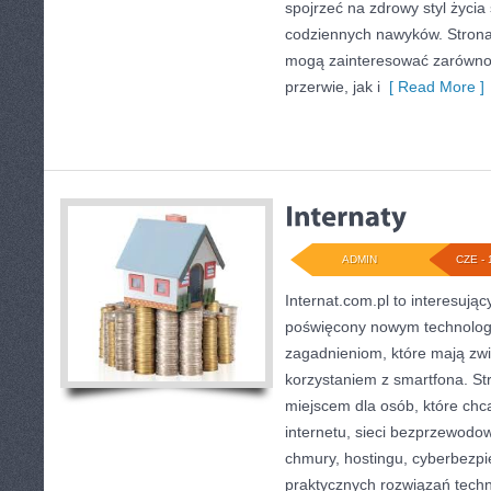
spojrzeć na zdrowy styl życia
codziennych nawyków. Strona
mogą zainteresować zarówno
przerwie, jak i
[ Read More ]
ADMIN
CZE - 
Internat.com.pl to interesują
poświęcony nowym technolog
zagadnieniom, które mają zw
korzystaniem z smartfona. 
miejscem dla osób, które chc
internetu, sieci bezprzewodo
chmury, hostingu, cyberbezp
praktycznych rozwiązań tech