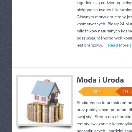
łagodniejszą codzienną pielę
pielęgnacja twarzy i Naturaln
Głównym motywem strony jest
kosmetycznych. Bioarp24.pl 
miłośników naturalnych kosmet
poszukują różnorodnych kosm
jest branżowy,
[ Read More ]
ADMIN
CZE - 
Studio Veriss to przestrzeń o
oraz praktycznym poradom dl
swój styl. Strona ma charakte
tematy związane z kosmetykam
początkujących i bardziej z