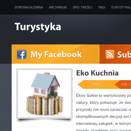
STRONA GŁÓWNA
ARCHIWUM
SPIS TREŚCI
TAGI
TURYSTYKA
ADMIN
CZE - 
Ekos-Sułów to wartościowy por
natury, który pokazuje, że ś
przyrody nie musi oznaczać w
skomplikowanych decyzji ani
internetowy zakątek, w który
porady, przykłady oraz zrozu