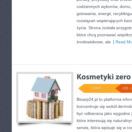
codziennych wyborów, domu,
gotowania, energii, recykling
rozwiązań wspierających bardz
życia. Strona została przygo
które chcą poznawać współc
środowiskowe, ale
[ Read Mo
ADMIN
CZE - 
Bioarp24.pl to platforma info
koncentruje się wokół dermo
być odbierana jako wygodne z
które interesują się naturaln
serwis, która wpisuje się w r