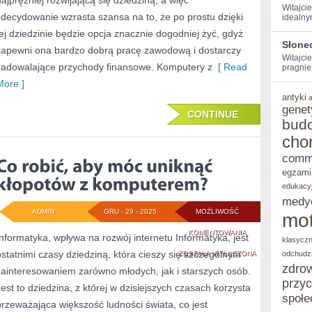
najprężniej rozwijającą się dziedziną, a więc
Witajcie
OSÓB
zdecydowanie wzrasta szansa na to, że po prostu dzięki
idealny
tej dziedzinie będzie opcja znacznie dogodniej żyć, gdyż
PASJA
Słone
zapewni ona bardzo dobrą pracę zawodową i dostarczy
I
Witajcie
zadowalające przychody finansowe. Komputery z
[ Read
pragniem
SPOSÓB
More ]
NA
antyki
genet
CONTINUE
ŻYCIE
bud
cho
comm
egzami
edukacy
medy
ADMIN
GRU - 29 - 2025
MOŻLIWOŚĆ
mot
CO
KOMENTOWANIA
Informatyka, wpływa na rozwój internetu Informatyka, jest
klasycz
ostatnimi czasy dziedziną, która cieszy się szczególnym
ROBIĆ,
ZOSTAŁA WYŁĄCZONA
odchudz
zdro
zainteresowaniem zarówno młodych, jak i starszych osób.
ABY
przy
Jest to dziedzina, z której w dzisiejszych czasach korzysta
MÓC
społe
przeważająca większość ludności świata, co jest