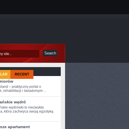
ULAR
RECENT
eniorów
oland – praktyczny portal o
i, rehabilitacji i świadomym ...
ańskie wędró
skie wędrówki ​to niezwykła
a, która zachwyca swoją egzotyką
psze apartament