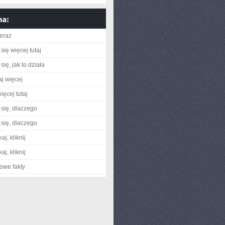
teraz
się więcej tutaj
ię, jak to działa
aj więcej
ięcej tutaj
się, dlaczego
się, dlaczego
aj, kliknij
aj, kliknij
owe fakty