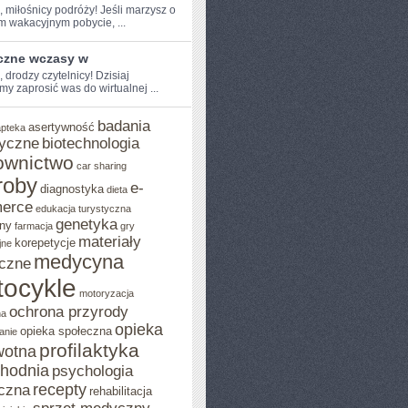
, miłośnicy​ podróży! Jeśli ‌marzysz o
m wakacyjnym pobycie, ...
czne wczasy w
, drodzy‌ czytelnicy! Dzisiaj
y zaprosić was do wirtualnej‌ ...
badania
asertywność
apteka
yczne
biotechnologia
ownictwo
car sharing
roby
e-
diagnostyka
dieta
erce
edukacja turystyczna
genetyka
ny
farmacja
gry
materiały
korepetycje
jne
medycyna
czne
ocykle
motoryzacja
ochrona przyrody
na
opieka
opieka społeczna
anie
profilaktyka
wotna
chodnia
psychologia
recepty
czna
rehabilitacja