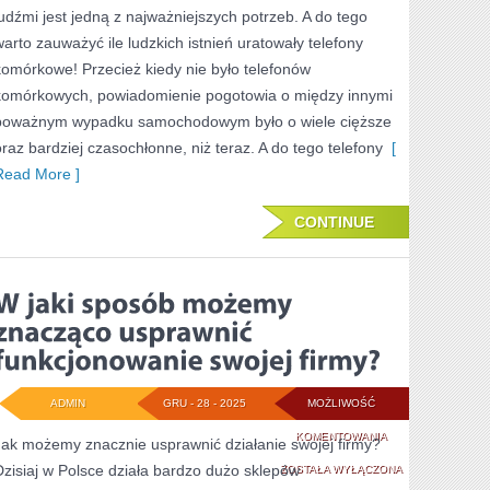
INTERNETOWĄ
ludźmi jest jedną z najważniejszych potrzeb. A do tego
warto zauważyć ile ludzkich istnień uratowały telefony
komórkowe! Przecież kiedy nie było telefonów
komórkowych, powiadomienie pogotowia o między innymi
poważnym wypadku samochodowym było o wiele cięższe
oraz bardziej czasochłonne, niż teraz. A do tego telefony
[
Read More ]
CONTINUE
ADMIN
GRU - 28 - 2025
MOŻLIWOŚĆ
W
KOMENTOWANIA
Jak możemy znacznie usprawnić działanie swojej firmy?
Dzisiaj w Polsce działa bardzo dużo sklepów
JAKI
ZOSTAŁA WYŁĄCZONA