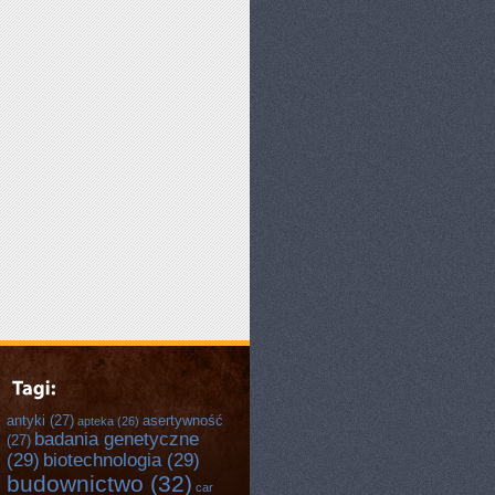
antyki
(27)
asertywność
apteka
(26)
badania genetyczne
(27)
(29)
biotechnologia
(29)
budownictwo
(32)
car