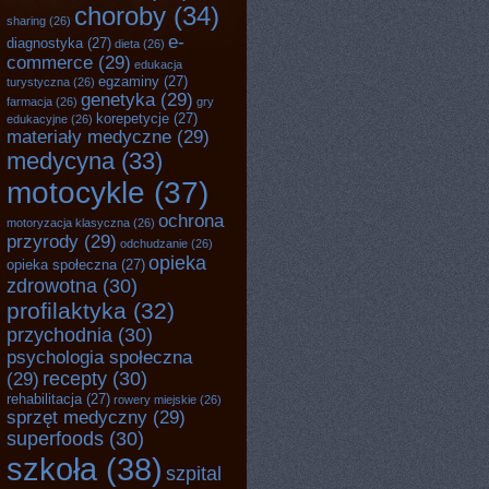
choroby
(34)
sharing
(26)
e-
diagnostyka
(27)
dieta
(26)
commerce
(29)
edukacja
egzaminy
(27)
turystyczna
(26)
genetyka
(29)
farmacja
(26)
gry
korepetycje
(27)
edukacyjne
(26)
materiały medyczne
(29)
medycyna
(33)
motocykle
(37)
ochrona
motoryzacja klasyczna
(26)
przyrody
(29)
odchudzanie
(26)
opieka
opieka społeczna
(27)
zdrowotna
(30)
profilaktyka
(32)
przychodnia
(30)
psychologia społeczna
recepty
(30)
(29)
rehabilitacja
(27)
rowery miejskie
(26)
sprzęt medyczny
(29)
superfoods
(30)
szkoła
(38)
szpital