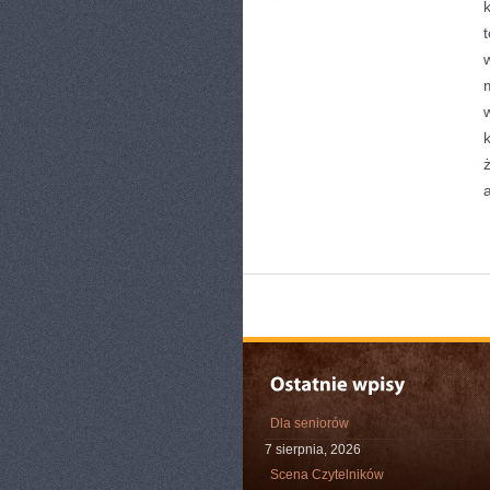
Dla seniorów
7 sierpnia, 2026
Scena Czytelników