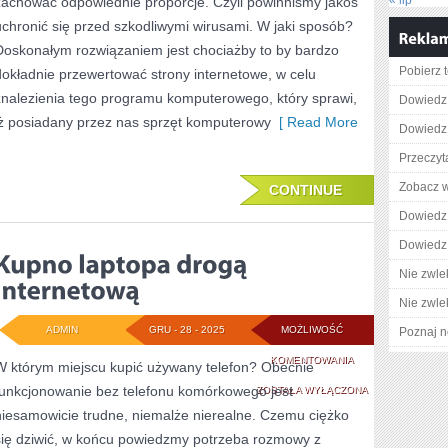
« lip
zachować odpowiednie proporcje. Czyli powinniśmy jakoś
SZYBKO
uchronić się przed szkodliwymi wirusami. W jaki sposób?
Doskonałym rozwiązaniem jest chociażby to by bardzo
ROZWIJAJĄCA
Pobierz 
dokładnie przewertować strony internetowe, w celu
SIĘ
znalezienia tego programu komputerowego, który sprawi,
Dowiedz 
iż posiadany przez nas sprzęt komputerowy
[ Read More
Dowiedz s
Przeczyt
Zobacz w
CONTINUE
Dowiedz 
Dowiedz 
Nie zwlek
Nie zwlek
ADMIN
GRU - 28 - 2025
MOŻLIWOŚĆ
Poznaj n
KUPNO
KOMENTOWANIA
W którym miejscu kupić używany telefon? Obecnie
funkcjonowanie bez telefonu komórkowego jest
LAPTOPA
ZOSTAŁA WYŁĄCZONA
niesamowicie trudne, niemalże nierealne. Czemu ciężko
DROGĄ
się dziwić, w końcu powiedzmy potrzeba rozmowy z