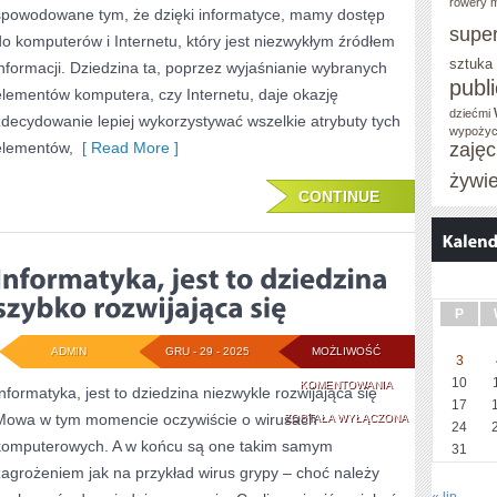
rowery m
UNIKNĄĆ
spowodowane tym, że dzięki informatyce, mamy dostęp
supe
do komputerów i Internetu, który jest niezwykłym źródłem
KŁOPOTÓW
sztuka
informacji. Dziedzina ta, poprzez wyjaśnianie wybranych
Z
publ
elementów komputera, czy Internetu, daje okazję
KOMPUTEREM?
dziećmi
zdecydowanie lepiej wykorzystywać wszelkie atrybuty tych
wypożyc
elementów,
[ Read More ]
zaję
żywi
CONTINUE
P
ADMIN
GRU - 29 - 2025
MOŻLIWOŚĆ
3
10
INFORMATYKA,
KOMENTOWANIA
Informatyka, jest to dziedzina niezwykle rozwijająca się
17
Mowa w tym momencie oczywiście o wirusach
JEST
ZOSTAŁA WYŁĄCZONA
24
komputerowych. A w końcu są one takim samym
31
TO
zagrożeniem jak na przykład wirus grypy – choć należy
DZIEDZINA