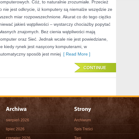
komputerowych. Cóż, to naturalnie zrozumiałe. Przecież
SPOSÓB
to nie jest odkrycie, iż komputery są niemalże wszędzie ze
MOŻEMY
wszech miar rozpowszechnione. Akurat co do tego ciężko
ZNACZĄCO
miewać jakieś wątpliwości – wystarczy chociażby popytać
własnych znajomych. Bez cienia wątpliwości mają
USPRAWNIĆ
komputer oraz Sieć. Jednak wcale nie jest powiedziane,
FUNKCJONOWANIE
że kiedy rynek jest nasycony komputerami, w
SWOJEJ
automatyczny sposób jest mniej
[ Read More ]
FIRMY?
CONTINUE
sierpień 2026
Archiwum
lipiec 2026
Spis Treści
czerwiec 2026
Tagi