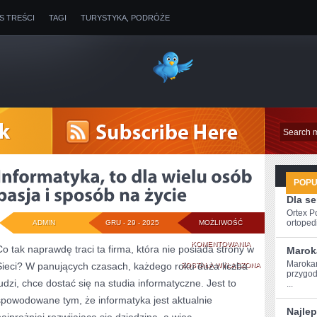
IS TREŚCI
TAGI
TURYSTYKA, PODRÓŻE
POP
Dla s
Ortex P
ortopedi
ADMIN
GRU - 29 - 2025
MOŻLIWOŚĆ
INFORMATYKA,
KOMENTOWANIA
Co tak naprawdę traci ta firma, która nie posiada strony w
Marok
Marokań
Sieci? W panujących czasach, każdego roku duża liczba
TO
ZOSTAŁA WYŁĄCZONA
przygod
ludzi, chce dostać się na studia informatyczne. Jest to
...
DLA
spowodowane tym, że informatyka jest aktualnie
WIELU
Najle