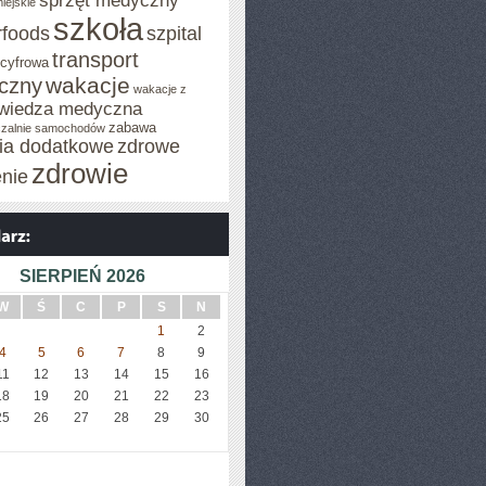
sprzęt medyczny
iejskie
szkoła
rfoods
szpital
transport
 cyfrowa
wakacje
iczny
wakacje z
wiedza medyczna
zabawa
zalnie samochodów
cia dodatkowe
zdrowe
zdrowie
enie
SIERPIEŃ 2026
W
Ś
C
P
S
N
1
2
4
5
6
7
8
9
11
12
13
14
15
16
18
19
20
21
22
23
25
26
27
28
29
30