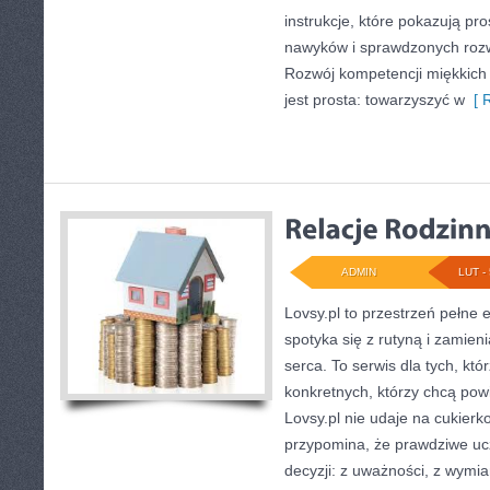
instrukcje, które pokazują p
nawyków i sprawdzonych rozw
Rozwój kompetencji miękkich i
jest prosta: towarzyszyć w
[ R
ADMIN
LUT - 
Lovsy.pl to przestrzeń pełne 
spotyka się z rutyną i zamien
serca. To serwis dla tych, któ
konkretnych, którzy chcą pow
Lovsy.pl nie udaje na cukierk
przypomina, że prawdziwe ucz
decyzji: z uważności, z wymia