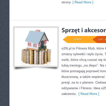
strony
[ Read More ]
ADMIN
LUT - 
o2fit.pl to Fitness Klub, które
zmiany sylwetki i stylu życia.
osób, które chcą ruszać się 
lubią treningu „na ślepo”. Na s
które pomagają poprawić kon
tłuszczową, a także wspiera
presji, za to z planem. Ciekaw
odżywianie i Fitness. Idea o2f
założeniu:
[ Read More ]