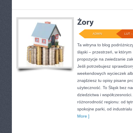
ADMIN
LUT - 
Ta witryna to blog podróżnic
śląski – przestrzeń, w który
propozycje na zwiedzanie zak
Jeśli potrzebujesz sprawdzo
weekendowych wycieczek albo
znajdziesz tu opisy pisane pr
użyteczność. To Śląsk bez nad
dziedzictwa i współczesności
różnorodność regionu: od tęt
spokojne parki, od industrial
More ]