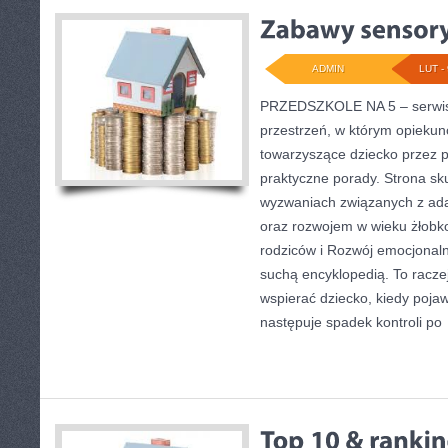
ADMIN
LUT - 
PRZEDSZKOLE NA 5 – serwis
przestrzeń, w którym opieku
towarzyszące dziecko przez 
praktyczne porady. Strona sk
wyzwaniach związanych z adap
oraz rozwojem w wieku żłob
rodziców i Rozwój emocjonaln
suchą encyklopedią. To racze
wspierać dziecko, kiedy poja
następuje spadek kontroli po