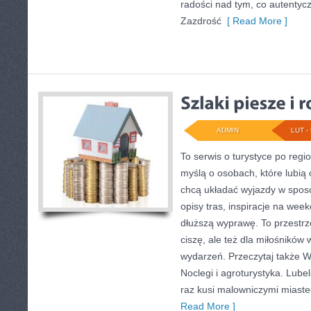
radości nad tym, co autentyc
Zazdrość
[ Read More ]
ADMIN
LUT - 
To serwis o turystyce po regi
myślą o osobach, które lubią 
chcą układać wyjazdy w sposó
opisy tras, inspiracje na wee
dłuższą wyprawę. To przestrze
ciszę, ale też dla miłośników 
wydarzeń. Przeczytaj także Wy
Noclegi i agroturystyka. Lube
raz kusi malowniczymi miast
Read More ]