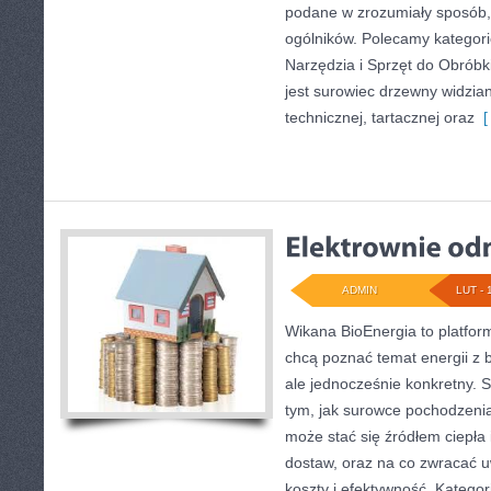
podane w zrozumiały sposób
ogólników. Polecamy kategor
Narzędzia i Sprzęt do Obrób
jest surowiec drzewny widzian
technicznej, tartacznej oraz
[ 
ADMIN
LUT - 
Wikana BioEnergia to platfor
chcą poznać temat energii z 
ale jednocześnie konkretny. 
tym, jak surowce pochodzeni
może stać się źródłem ciepła 
dostaw, oraz na co zwracać 
koszty i efektywność. Kategor