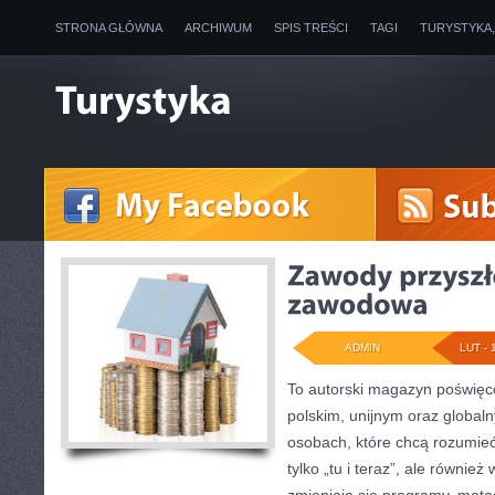
STRONA GŁÓWNA
ARCHIWUM
SPIS TREŚCI
TAGI
TURYSTYKA
ADMIN
LUT - 
To autorski magazyn poświęco
polskim, unijnym oraz global
osobach, które chcą rozumieć 
tylko „tu i teraz”, ale równie