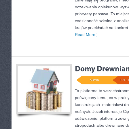
zmieniają się programy, meto
oczekiwania opiekunów, wyzw
priorytety państwa. To miejsc
codzienność szkolną z analizą
krajów przekładać na konkret
Read More ]
ADMIN
LUT - 
Ta platforma to wszechstronn
poświęcony temu, co w prakty
konstrukcjach: materiałowi 
nośnych. Jeżeli interesuje C
odświeżenie, platforma zewnę
stropodach albo drewniane do