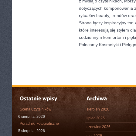
z myślą o czytelnikach, którz
dotyczących komponowania z
rytuałów beauty, trendów or
Strona łączy inspiracyjny ton
które interesują się stylem dl
codziennym komfortem i pięk
Polecamy Kosmetyki i Pielęg
Scena Czytelników
sierpień 2026
6 sierpnia, 2026
lipiec 2026
Poradniki Fotograficzne
czerwiec 2026
5 sierpnia, 2026
maj 2026