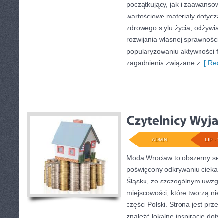
początkujący, jak i zaawans
wartościowe materiały dotycz
zdrowego stylu życia, odżyw
rozwijania własnej sprawności
popularyzowaniu aktywności f
zagadnienia związane z
[ Rea
ADMIN
LIP - 
Moda Wrocław to obszerny se
poświęcony odkrywaniu ciek
Śląsku, ze szczególnym uwzg
miejscowości, które tworzą n
części Polski. Strona jest pr
znaleźć lokalne inspiracje dot