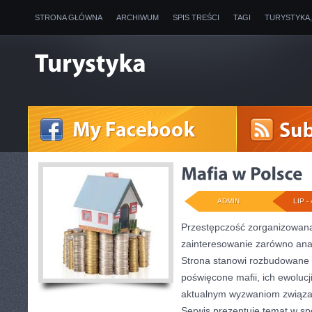
STRONA GŁÓWNA
ARCHIWUM
SPIS TREŚCI
TAGI
TURYSTYKA
ADMIN
LIP - 
Przestępczość zorganizowana
zainteresowanie zarówno anali
Strona stanowi rozbudowane
poświęcone mafii, ich ewolucji
aktualnym wyzwaniom związ
Serwis prezentuje temat w sp