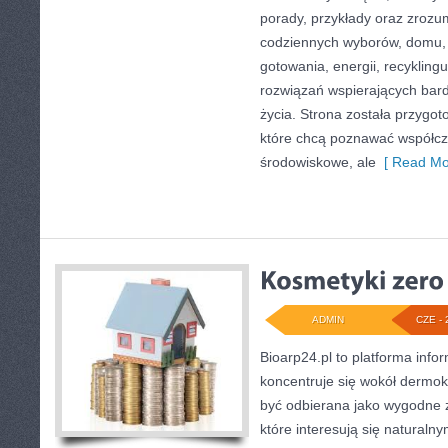
porady, przykłady oraz zrozu
codziennych wyborów, domu,
gotowania, energii, recykling
rozwiązań wspierających bardz
życia. Strona została przygo
które chcą poznawać współc
środowiskowe, ale
[ Read Mo
ADMIN
CZE - 
Bioarp24.pl to platforma info
koncentruje się wokół dermo
być odbierana jako wygodne z
które interesują się naturaln