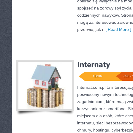
opierać się wyłącznie na mod
spojrzeć na zdrowy styl życia
codziennych nawyków. Strona
mogą zainteresować zarówno
przerwie, jak i
[ Read More ]
ADMIN
CZE - 
Internat.com.pl to interesują
poświęcony nowym technolog
zagadnieniom, które mają zw
korzystaniem z smartfona. 
miejscem dla osób, które chc
internetu, sieci bezprzewodo
chmury, hostingu, cyberbezp