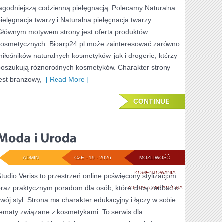
łagodniejszą codzienną pielęgnacją. Polecamy Naturalna
pielęgnacja twarzy i Naturalna pielęgnacja twarzy.
Głównym motywem strony jest oferta produktów
kosmetycznych. Bioarp24.pl może zainteresować zarówno
miłośników naturalnych kosmetyków, jak i drogerie, którzy
poszukują różnorodnych kosmetyków. Charakter strony
jest branżowy,
[ Read More ]
CONTINUE
ADMIN
CZE - 19 - 2026
MOŻLIWOŚĆ
MODA
KOMENTOWANIA
Studio Veriss to przestrzeń online poświęcony stylizacjom
oraz praktycznym poradom dla osób, które chcą zadbać o
I
ZOSTAŁA WYŁĄCZONA
swój styl. Strona ma charakter edukacyjny i łączy w sobie
URODA
tematy związane z kosmetykami. To serwis dla