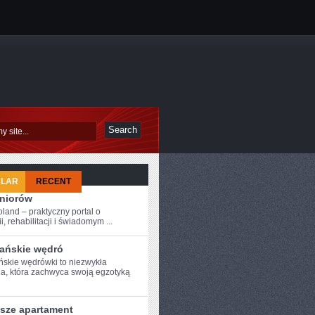
ULAR
RECENT
eniorów
oland – praktyczny portal o
i, rehabilitacji i świadomym ...
ańskie wędró
skie wędrówki ​to niezwykła
a, która zachwyca swoją egzotyką
psze apartament