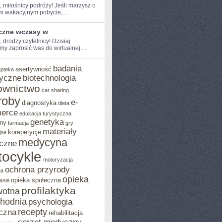
, miłośnicy​ podróży! Jeśli ‌marzysz o
m wakacyjnym pobycie, ...
czne wczasy w
, drodzy‌ czytelnicy! Dzisiaj
y zaprosić was do wirtualnej‌ ...
badania
asertywność
apteka
yczne
biotechnologia
ownictwo
car sharing
roby
e-
diagnostyka
dieta
erce
edukacja turystyczna
genetyka
ny
farmacja
gry
materiały
korepetycje
jne
medycyna
czne
ocykle
motoryzacja
ochrona przyrody
na
opieka
opieka społeczna
anie
profilaktyka
wotna
chodnia
psychologia
recepty
czna
rehabilitacja