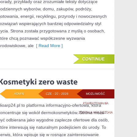
porady, przykłady oraz zrozumiałe teksty dotyczące
codziennych wyborów, domu, zakupów, podróży,
gotowania, energii, recyklingu, przyrody i nowoczesnych
rozwiązań wspierających bardziej odpowiedzialny styl
życia. Strona została przygotowana z myślą o osobach,
które chcą poznawać współczesne wyzwania
środowiskowe, ale
[ Read More ]
CONTINUE
ADMIN
CZE - 20 - 2026
MOŻLIWOŚĆ
KOSMETYKI
KOMENTOWANIA
Bioarp24.pl to platforma informacyjno-ofertowa, która
koncentruje się wokół dermokosmetyków. Strona może
ZERO
ZOSTAŁA WYŁĄCZONA
być odbierana jako wygodne zaplecze ofertowe dla osób,
WASTE
które interesują się naturalnym podejściem do urody. To
serwis, która wpisuje się w rosnące zainteresowanie