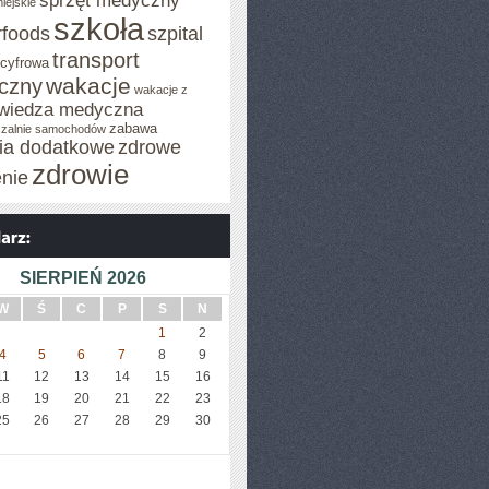
sprzęt medyczny
iejskie
szkoła
rfoods
szpital
transport
 cyfrowa
wakacje
iczny
wakacje z
wiedza medyczna
zabawa
zalnie samochodów
cia dodatkowe
zdrowe
zdrowie
enie
SIERPIEŃ 2026
W
Ś
C
P
S
N
1
2
4
5
6
7
8
9
11
12
13
14
15
16
18
19
20
21
22
23
25
26
27
28
29
30