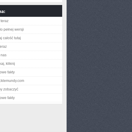
teraz
o pełnej wersji
j całość tutaj
teraz
 nas
aj, kliknij
owe fakty
racklemundy.com
by zobaczyć
owe fakty