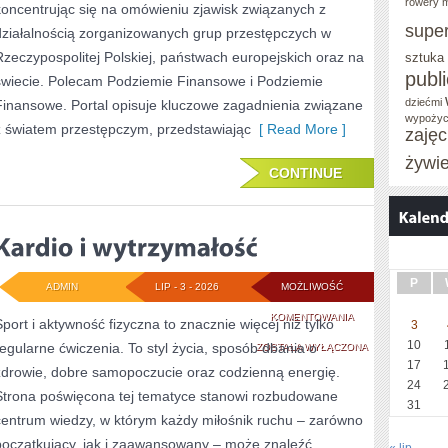
rowery m
koncentrując się na omówieniu zjawisk związanych z
supe
działalnością zorganizowanych grup przestępczych w
Rzeczypospolitej Polskiej, państwach europejskich oraz na
sztuka
publ
świecie. Polecam Podziemie Finansowe i Podziemie
dziećmi
Finansowe. Portal opisuje kluczowe zagadnienia związane
wypożyc
z światem przestępczym, przedstawiając
[ Read More ]
zaję
żywi
CONTINUE
P
ADMIN
LIP - 3 - 2026
MOŻLIWOŚĆ
KARDIO
KOMENTOWANIA
Sport i aktywność fizyczna to znacznie więcej niż tylko
3
10
regularne ćwiczenia. To styl życia, sposób dbania o
I
ZOSTAŁA WYŁĄCZONA
17
zdrowie, dobre samopoczucie oraz codzienną energię.
WYTRZYMAŁOŚĆ
24
Strona poświęcona tej tematyce stanowi rozbudowane
31
centrum wiedzy, w którym każdy miłośnik ruchu – zarówno
początkujący, jak i zaawansowany – może znaleźć