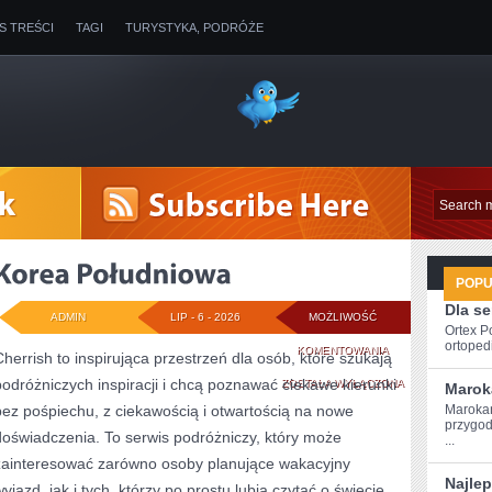
IS TREŚCI
TAGI
TURYSTYKA, PODRÓŻE
POP
Dla s
ADMIN
LIP - 6 - 2026
MOŻLIWOŚĆ
Ortex P
ortopedi
KOREA
KOMENTOWANIA
Cherrish to inspirująca przestrzeń dla osób, które szukają
podróżniczych inspiracji i chcą poznawać ciekawe kierunki
POŁUDNIOWA
ZOSTAŁA WYŁĄCZONA
Marok
bez pośpiechu, z ciekawością i otwartością na nowe
Marokań
przygod
doświadczenia. To serwis podróżniczy, który może
...
zainteresować zarówno osoby planujące wakacyjny
Najle
yjazd, jak i tych, którzy po prostu lubią czytać o świecie,