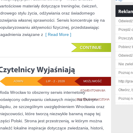
« lip
wartościowe materiały dotyczące treningów, ćwiczeń,
zdrowego stylu życia, odżywiania oraz świadomego
rozwijania własnej sprawności. Serwis koncentruje się na
Odwiedź 
popularyzowaniu aktywności fizycznej, przedstawiając
Przejdź d
zagadnienia związane z
[ Read More ]
Przeczyta
Pobierz 
CONTINUE
Odwiedź
Nie zwlek
Poznaj n
http://g
ADMIN
LIP - 2 - 2026
MOŻLIWOŚĆ
Otwórz, 
CZYTELNICY
KOMENTOWANIA
Moda Wrocław to obszerny serwis internetowy
Poznaj n
poświęcony odkrywaniu ciekawych miejsc na Dolnym
WYJAŚNIAJĄ
ZOSTAŁA WYŁĄCZONA
Śląsku, ze szczególnym uwzględnieniem Wrocławia oraz
miejscowości, które tworzą niezwykle barwną mapę tej
części Polski. Strona jest przestrzenią, w którym można
znaleźć lokalne inspiracje dotyczące zwiedzania, historii,