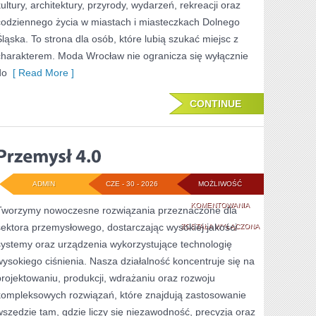
kultury, architektury, przyrody, wydarzeń, rekreacji oraz
codziennego życia w miastach i miasteczkach Dolnego
Śląska. To strona dla osób, które lubią szukać miejsc z
charakterem. Moda Wrocław nie ogranicza się wyłącznie
do
[ Read More ]
CONTINUE
ADMIN
CZE - 30 - 2026
MOŻLIWOŚĆ
PRZEMYSŁ
KOMENTOWANIA
Tworzymy nowoczesne rozwiązania przeznaczone dla
sektora przemysłowego, dostarczając wysokiej jakości
4.0
ZOSTAŁA WYŁĄCZONA
systemy oraz urządzenia wykorzystujące technologię
wysokiego ciśnienia. Nasza działalność koncentruje się na
projektowaniu, produkcji, wdrażaniu oraz rozwoju
kompleksowych rozwiązań, które znajdują zastosowanie
wszędzie tam, gdzie liczy się niezawodność, precyzja oraz