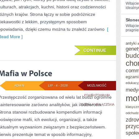
Witajcie
kulturach, atrakcjach, kuchni, historii oraz codzienności
idealny
różnych krajów. Strona łączy w sobie podróżnicze
Słone
ciekawostki z lekkim, przystępnym sposobem
Witajcie
opowiadania, dzięki czemu można tu znaleźć zarówno
[
pragniem
Read More ]
antyki
genet
CONTINUE
bud
cho
comm
egzami
edukacy
ADMIN
LIP - 4 - 2026
MOŻLIWOŚĆ
medy
MAFIA
KOMENTOWANIA
mot
Przestępczość zorganizowana od wielu lat budzi ogromne
zainteresowanie zarówno analityków, jak i odbiorców.
W
ZOSTAŁA WYŁĄCZONA
klasycz
Strona stanowi rozbudowane kompendium informacji
odchudz
POLSCE
zdro
poświęcone mafii, ich ewolucji, organizacji, a także
przy
aktualnym wyzwaniom związanym z bezpieczeństwem.
społe
Serwis prezentuje temat w sposób informacyjny,