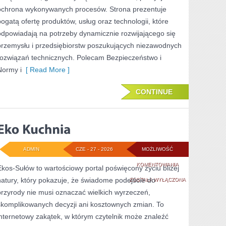
ochrona wykonywanych procesów. Strona prezentuje
bogatą ofertę produktów, usług oraz technologii, które
odpowiadają na potrzeby dynamicznie rozwijającego się
przemysłu i przedsiębiorstw poszukujących niezawodnych
rozwiązań technicznych. Polecam Bezpieczeństwo i
Normy i
[ Read More ]
CONTINUE
ADMIN
CZE - 27 - 2026
MOŻLIWOŚĆ
EKO
KOMENTOWANIA
Ekos-Sułów to wartościowy portal poświęcony życiu bliżej
natury, który pokazuje, że świadome podejście do
KUCHNIA
ZOSTAŁA WYŁĄCZONA
przyrody nie musi oznaczać wielkich wyrzeczeń,
skomplikowanych decyzji ani kosztownych zmian. To
internetowy zakątek, w którym czytelnik może znaleźć