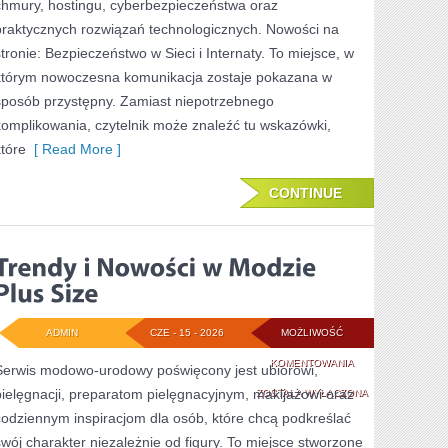
chmury, hostingu, cyberbezpieczeństwa oraz
praktycznych rozwiązań technologicznych. Nowości na
stronie: Bezpieczeństwo w Sieci i Internaty. To miejsce, w
którym nowoczesna komunikacja zostaje pokazana w
sposób przystępny. Zamiast niepotrzebnego
komplikowania, czytelnik może znaleźć tu wskazówki,
które
[ Read More ]
CONTINUE
ADMIN
CZE - 15 - 2026
MOŻLIWOŚĆ
TRENDY
KOMENTOWANIA
Serwis modowo-urodowy poświęcony jest ubiorowi,
pielęgnacji, preparatom pielęgnacyjnym, makijażowi oraz
I
ZOSTAŁA WYŁĄCZONA
codziennym inspiracjom dla osób, które chcą podkreślać
NOWOŚCI
swój charakter niezależnie od figury. To miejsce stworzone