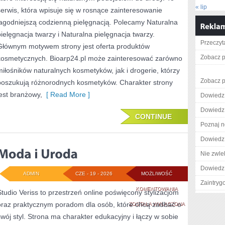
« lip
serwis, która wpisuje się w rosnące zainteresowanie
łagodniejszą codzienną pielęgnacją. Polecamy Naturalna
pielęgnacja twarzy i Naturalna pielęgnacja twarzy.
Przeczyta
Głównym motywem strony jest oferta produktów
Zobacz p
kosmetycznych. Bioarp24.pl może zainteresować zarówno
miłośników naturalnych kosmetyków, jak i drogerie, którzy
Zobacz p
poszukują różnorodnych kosmetyków. Charakter strony
jest branżowy,
[ Read More ]
Dowiedz 
Dowiedz 
CONTINUE
Poznaj n
Dowiedz 
Nie zwlek
Dowiedz 
ADMIN
CZE - 19 - 2026
MOŻLIWOŚĆ
Zaintry
MODA
KOMENTOWANIA
Studio Veriss to przestrzeń online poświęcony stylizacjom
oraz praktycznym poradom dla osób, które chcą zadbać o
I
ZOSTAŁA WYŁĄCZONA
swój styl. Strona ma charakter edukacyjny i łączy w sobie
URODA