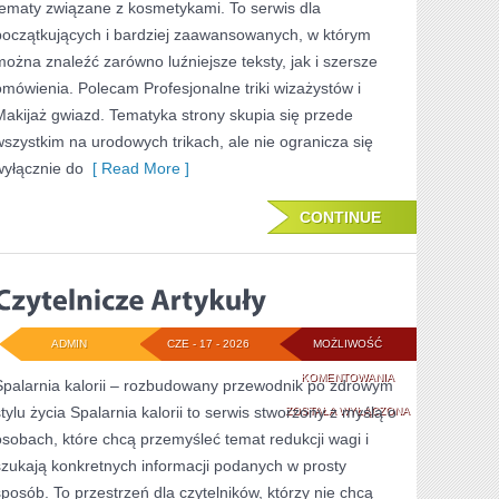
tematy związane z kosmetykami. To serwis dla
początkujących i bardziej zaawansowanych, w którym
można znaleźć zarówno luźniejsze teksty, jak i szersze
omówienia. Polecam Profesjonalne triki wizażystów i
Makijaż gwiazd. Tematyka strony skupia się przede
wszystkim na urodowych trikach, ale nie ogranicza się
wyłącznie do
[ Read More ]
CONTINUE
ADMIN
CZE - 17 - 2026
MOŻLIWOŚĆ
CZYTELNICZE
KOMENTOWANIA
Spalarnia kalorii – rozbudowany przewodnik po zdrowym
stylu życia Spalarnia kalorii to serwis stworzony z myślą o
ARTYKUŁY
ZOSTAŁA WYŁĄCZONA
osobach, które chcą przemyśleć temat redukcji wagi i
szukają konkretnych informacji podanych w prosty
sposób. To przestrzeń dla czytelników, którzy nie chcą