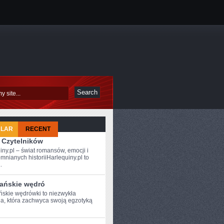
ULAR
RECENT
 Czytelników
iny.pl – świat romansów, emocji i
mnianych historiiHarlequiny.pl to
.
ańskie wędró
skie wędrówki ​to niezwykła
a, która zachwyca swoją egzotyką