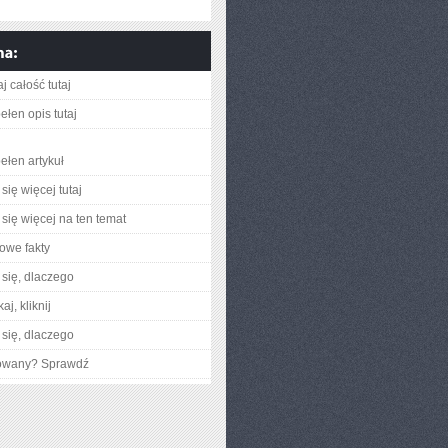
j całość tutaj
ełen opis tutaj
ełen artykuł
się więcej tutaj
się więcej na ten temat
owe fakty
się, dlaczego
aj, kliknij
się, dlaczego
gowany? Sprawdź