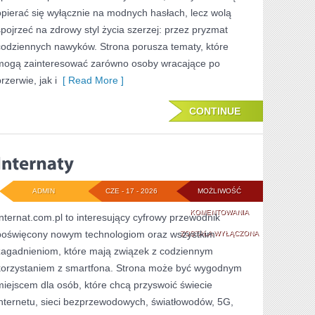
opierać się wyłącznie na modnych hasłach, lecz wolą
spojrzeć na zdrowy styl życia szerzej: przez pryzmat
codziennych nawyków. Strona porusza tematy, które
mogą zainteresować zarówno osoby wracające po
rzerwie, jak i
[ Read More ]
CONTINUE
ADMIN
CZE - 17 - 2026
MOŻLIWOŚĆ
INTERNATY
KOMENTOWANIA
Internat.com.pl to interesujący cyfrowy przewodnik
poświęcony nowym technologiom oraz wszystkim
ZOSTAŁA WYŁĄCZONA
zagadnieniom, które mają związek z codziennym
korzystaniem z smartfona. Strona może być wygodnym
miejscem dla osób, które chcą przyswoić świecie
internetu, sieci bezprzewodowych, światłowodów, 5G,