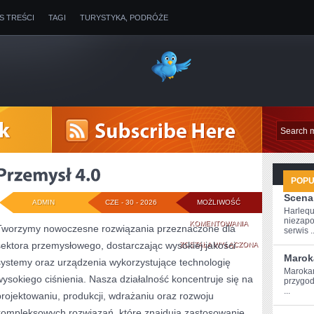
IS TREŚCI
TAGI
TURYSTYKA, PODRÓŻE
POP
Scena
ADMIN
CZE - 30 - 2026
MOŻLIWOŚĆ
Harlequ
niezapo
PRZEMYSŁ
KOMENTOWANIA
Tworzymy nowoczesne rozwiązania przeznaczone dla
serwis ..
sektora przemysłowego, dostarczając wysokiej jakości
4.0
ZOSTAŁA WYŁĄCZONA
Marok
systemy oraz urządzenia wykorzystujące technologię
Marokań
wysokiego ciśnienia. Nasza działalność koncentruje się na
przygod
...
projektowaniu, produkcji, wdrażaniu oraz rozwoju
kompleksowych rozwiązań, które znajdują zastosowanie