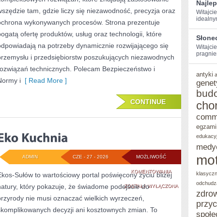
Najle
wszędzie tam, gdzie liczy się niezawodność, precyzja oraz
Witajcie
idealny
ochrona wykonywanych procesów. Strona prezentuje
bogatą ofertę produktów, usług oraz technologii, które
Słone
odpowiadają na potrzeby dynamicznie rozwijającego się
Witajcie
pragniem
przemysłu i przedsiębiorstw poszukujących niezawodnych
rozwiązań technicznych. Polecam Bezpieczeństwo i
antyki
Normy i
[ Read More ]
genet
bud
CONTINUE
cho
comm
egzami
edukacy
medy
mot
ADMIN
CZE - 27 - 2026
MOŻLIWOŚĆ
EKO
KOMENTOWANIA
klasycz
Ekos-Sułów to wartościowy portal poświęcony życiu bliżej
odchudz
natury, który pokazuje, że świadome podejście do
KUCHNIA
ZOSTAŁA WYŁĄCZONA
zdro
przyrody nie musi oznaczać wielkich wyrzeczeń,
przy
skomplikowanych decyzji ani kosztownych zmian. To
społe