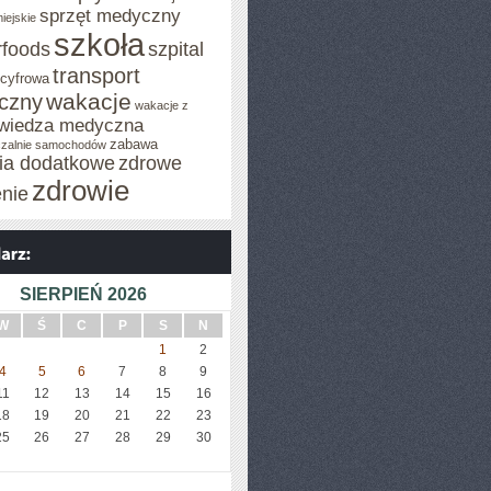
sprzęt medyczny
iejskie
szkoła
rfoods
szpital
transport
 cyfrowa
wakacje
iczny
wakacje z
wiedza medyczna
zabawa
zalnie samochodów
cia dodatkowe
zdrowe
zdrowie
enie
SIERPIEŃ 2026
W
Ś
C
P
S
N
1
2
4
5
6
7
8
9
11
12
13
14
15
16
18
19
20
21
22
23
25
26
27
28
29
30