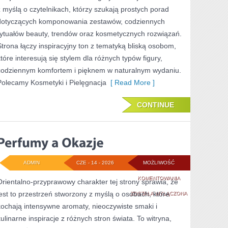
W
z myślą o czytelnikach, którzy szukają prostych porad
MODZIE
dotyczących komponowania zestawów, codziennych
rytuałów beauty, trendów oraz kosmetycznych rozwiązań.
PLUS
Strona łączy inspiracyjny ton z tematyką bliską osobom,
SIZE
które interesują się stylem dla różnych typów figury,
codziennym komfortem i pięknem w naturalnym wydaniu.
Polecamy Kosmetyki i Pielęgnacja
[ Read More ]
CONTINUE
ADMIN
CZE - 14 - 2026
MOŻLIWOŚĆ
PERFUMY
KOMENTOWANIA
Orientalno-przyprawowy charakter tej strony sprawia, że
jest to przestrzeń stworzony z myślą o osobach, które
A
ZOSTAŁA WYŁĄCZONA
kochają intensywne aromaty, nieoczywiste smaki i
OKAZJE
kulinarne inspiracje z różnych stron świata. To witryna,