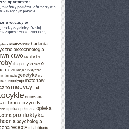
psze apartament
, miłośnicy​ podróży! Jeśli ‌marzysz o
m wakacyjnym pobycie, ...
czne wczasy w
, drodzy‌ czytelnicy! Dzisiaj
y zaprosić was do wirtualnej‌ ...
badania
asertywność
apteka
yczne
biotechnologia
ownictwo
car sharing
roby
e-
diagnostyka
dieta
erce
edukacja turystyczna
genetyka
ny
farmacja
gry
materiały
korepetycje
jne
medycyna
czne
ocykle
motoryzacja
ochrona przyrody
na
opieka
opieka społeczna
anie
profilaktyka
wotna
chodnia
psychologia
recepty
czna
rehabilitacja