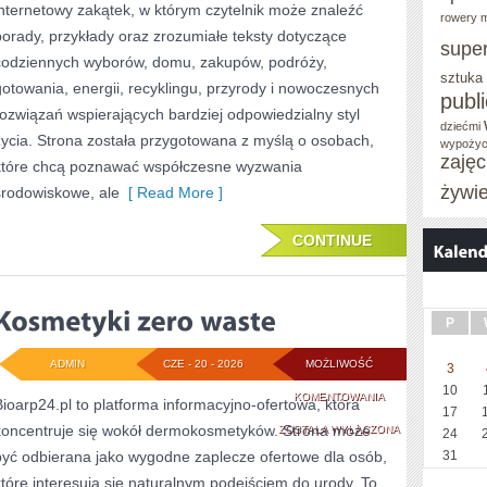
internetowy zakątek, w którym czytelnik może znaleźć
rowery m
porady, przykłady oraz zrozumiałe teksty dotyczące
supe
codziennych wyborów, domu, zakupów, podróży,
sztuka
gotowania, energii, recyklingu, przyrody i nowoczesnych
publ
rozwiązań wspierających bardziej odpowiedzialny styl
dziećmi
życia. Strona została przygotowana z myślą o osobach,
wypożyc
zaję
które chcą poznawać współczesne wyzwania
żywi
środowiskowe, ale
[ Read More ]
CONTINUE
P
ADMIN
CZE - 20 - 2026
MOŻLIWOŚĆ
3
10
KOSMETYKI
KOMENTOWANIA
Bioarp24.pl to platforma informacyjno-ofertowa, która
17
koncentruje się wokół dermokosmetyków. Strona może
ZERO
ZOSTAŁA WYŁĄCZONA
24
być odbierana jako wygodne zaplecze ofertowe dla osób,
31
WASTE
które interesują się naturalnym podejściem do urody. To