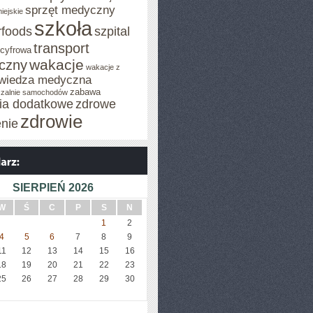
sprzęt medyczny
iejskie
szkoła
rfoods
szpital
transport
 cyfrowa
wakacje
iczny
wakacje z
wiedza medyczna
zabawa
zalnie samochodów
cia dodatkowe
zdrowe
zdrowie
enie
SIERPIEŃ 2026
W
Ś
C
P
S
N
1
2
4
5
6
7
8
9
11
12
13
14
15
16
18
19
20
21
22
23
25
26
27
28
29
30