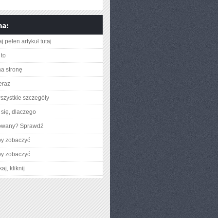
j pełen artykuł tutaj
to
na stronę
eraz
szystkie szczegóły
się, dlaczego
gowany? Sprawdź
by zobaczyć
by zobaczyć
aj, kliknij