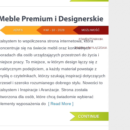
ADMIN
KWI - 10 - 2026
MOŻLIWOŚĆ
MEBLE
KOMENTOWANIA
Italsystem to współczesna strona internetowa, która
koncentruje się na świecie mebli oraz konkretnych
PREMIUM
ZOSTAŁA WYŁĄCZONA
poradach dla osób urządzających przestrzeń do życia i
I
miejsce pracy. To miejsce, w którym design łączy się z
DESIGNERSKIE
praktycznym podejściem, a każdy materiał powstaje z
myślą o czytelnikach, którzy szukają inspiracji dotyczących
krzeseł i szeroko rozumianego dobrego stylu. Nowości to
Italsystem i Inspiracje i Aranżacje. Strona została
stworzona dla osób, które chcą świadomie wybierać
elementy wyposażenia do
[ Read More ]
CONTINUE