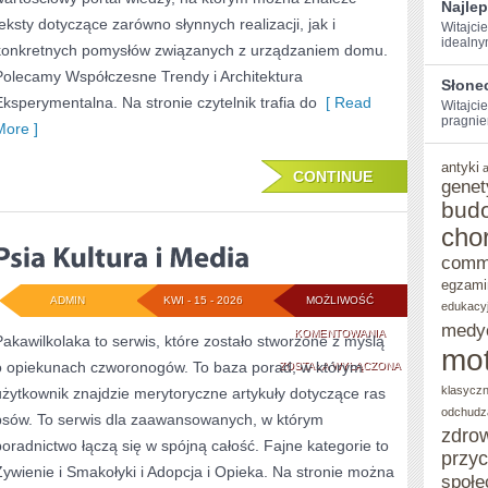
Najle
teksty dotyczące zarówno słynnych realizacji, jak i
Witajcie
idealny
konkretnych pomysłów związanych z urządzaniem domu.
Polecamy Współczesne Trendy i Architektura
Słone
Eksperymentalna. Na stronie czytelnik trafia do
[ Read
Witajcie
pragniem
More ]
antyki
CONTINUE
genet
bud
cho
comm
egzami
ADMIN
KWI - 15 - 2026
MOŻLIWOŚĆ
edukacy
medy
PSIA
KOMENTOWANIA
Pakawilkolaka to serwis, które zostało stworzone z myślą
mot
o opiekunach czworonogów. To baza porad, w którym
KULTURA
ZOSTAŁA WYŁĄCZONA
klasycz
użytkownik znajdzie merytoryczne artykuły dotyczące ras
I
odchudz
psów. To serwis dla zaawansowanych, w którym
MEDIA
zdro
poradnictwo łączą się w spójną całość. Fajne kategorie to
przy
Żywienie i Smakołyki i Adopcja i Opieka. Na stronie można
społe