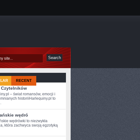
ULAR
RECENT
 Czytelników
iny.pl – świat romansów, emocji i
mnianych historiiHarlequiny.pl to
.
ańskie wędró
skie wędrówki ​to niezwykła
a, która zachwyca swoją egzotyką