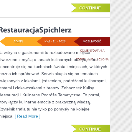
CONTINUE
ADMIN
KWI - 11 - 2026
MOŻLIWOŚĆ
RESTAURACJASPI
KOMENTOWANIA
Ta witryna o gastronomii to rozbudowane miejsce
stworzone z myślą o fanach kulinarnych odkryć, które
ZOSTAŁA WYŁĄCZONA
koncentruje się na kuchniach świata i miejscach, w których
można ich spróbować. Serwis skupia się na tematach
związanych z lokalami, jedzeniem, podróżami kulinarnymi,
testami i ciekawostkami z branży. Zobacz też Kulisy
Restauracji i Kulinarne Podróże Tematyczne. To portal,
który łączy kulinarne emocje z praktyczną wiedzą.
Czytelnik trafia tu nie tylko po pomysły na kolejne
miejsca
[ Read More ]
CONTINUE