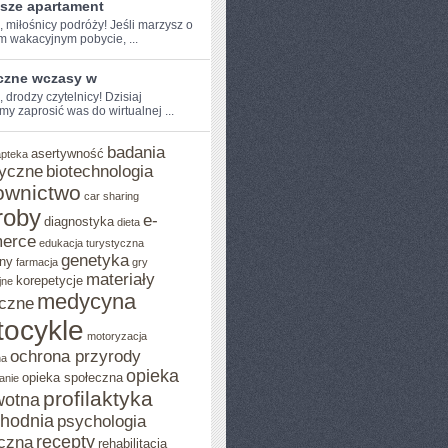
psze apartament
, miłośnicy​ podróży! Jeśli ‌marzysz o
m wakacyjnym pobycie, ...
czne wczasy w
, drodzy‌ czytelnicy! Dzisiaj
y zaprosić was do wirtualnej‌ ...
badania
asertywność
apteka
yczne
biotechnologia
ownictwo
car sharing
roby
e-
diagnostyka
dieta
erce
edukacja turystyczna
genetyka
ny
farmacja
gry
materiały
korepetycje
jne
medycyna
czne
ocykle
motoryzacja
ochrona przyrody
na
opieka
opieka społeczna
anie
profilaktyka
wotna
chodnia
psychologia
recepty
czna
rehabilitacja