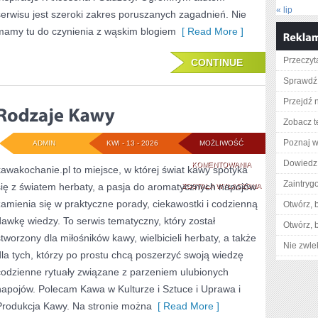
« lip
serwisu jest szeroki zakres poruszanych zagadnień. Nie
mamy tu do czynienia z wąskim blogiem
[ Read More ]
Przeczyta
CONTINUE
Sprawdź 
Przejdź 
Zobacz t
Poznaj w
ADMIN
KWI - 13 - 2026
MOŻLIWOŚĆ
Dowiedz 
RODZAJE
KOMENTOWANIA
kawakochanie.pl to miejsce, w której świat kawy spotyka
Zaintry
się z światem herbaty, a pasja do aromatycznych napojów
KAWY
ZOSTAŁA WYŁĄCZONA
zamienia się w praktyczne porady, ciekawostki i codzienną
Otwórz, 
dawkę wiedzy. To serwis tematyczny, który został
Otwórz, 
stworzony dla miłośników kawy, wielbicieli herbaty, a także
Nie zwlek
dla tych, którzy po prostu chcą poszerzyć swoją wiedzę
codzienne rytuały związane z parzeniem ulubionych
napojów. Polecam Kawa w Kulturze i Sztuce i Uprawa i
Produkcja Kawy. Na stronie można
[ Read More ]