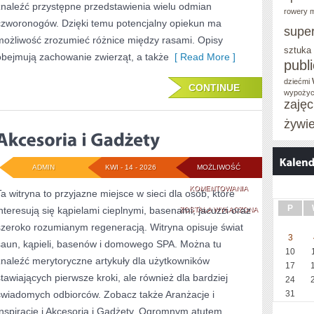
znaleźć przystępne przedstawienia wielu odmian
rowery m
czworonogów. Dzięki temu potencjalny opiekun ma
supe
możliwość zrozumieć różnice między rasami. Opisy
sztuka
obejmują zachowanie zwierząt, a także
[ Read More ]
publ
dziećmi
CONTINUE
wypożyc
zaję
żywi
ADMIN
KWI - 14 - 2026
MOŻLIWOŚĆ
AKCESORIA
KOMENTOWANIA
Ta witryna to przyjazne miejsce w sieci dla osób, które
P
interesują się kąpielami cieplnymi, basenami, jacuzzi oraz
I
ZOSTAŁA WYŁĄCZONA
szeroko rozumianym regeneracją. Witryna opisuje świat
GADŻETY
3
saun, kąpieli, basenów i domowego SPA. Można tu
10
znaleźć merytoryczne artykuły dla użytkowników
17
stawiających pierwsze kroki, ale również dla bardziej
24
świadomych odbiorców. Zobacz także Aranżacje i
31
Inspiracje i Akcesoria i Gadżety. Ogromnym atutem