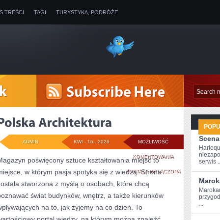
IS TREŚCI
TAGI
TURYSTYKA, PODRÓŻE
POP
Scena
ADMIN
KWI - 16 - 2026
MOŻLIWOŚĆ
Harlequ
niezapo
POLSKA
KOMENTOWANIA
Magazyn poświęcony sztuce kształtowania miejsc to
serwis ..
miejsce, w którym pasja spotyka się z wiedzą. Strona
ARCHITEKTURA
ZOSTAŁA WYŁĄCZONA
Marok
została stworzona z myślą o osobach, które chcą
Marokań
poznawać świat budynków, wnętrz, a także kierunków
przygod
...
wpływających na to, jak żyjemy na co dzień. To
wartościowy portal wiedzy, na którym można znaleźć