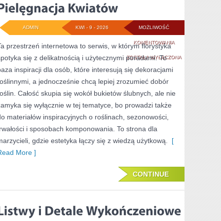
ADMIN
KWI - 9 - 2026
MOŻLIWOŚĆ
PIELĘGNACJA
KOMENTOWANIA
Ta przestrzeń internetowa to serwis, w którym florystyka
spotyka się z delikatnością i użytecznymi poradami. To
KWIATÓW
ZOSTAŁA WYŁĄCZONA
baza inspiracji dla osób, które interesują się dekoracjami
roślinnymi, a jednocześnie chcą lepiej zrozumieć dobór
roślin. Całość skupia się wokół bukietów ślubnych, ale nie
zamyka się wyłącznie w tej tematyce, bo prowadzi także
do materiałów inspiracyjnych o roślinach, sezonowości,
trwałości i sposobach komponowania. To strona dla
marzycieli, gdzie estetyka łączy się z wiedzą użytkową.
[
Read More ]
CONTINUE