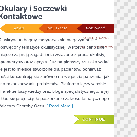
ADMIN
KWI - 9 - 2026
MOŻLIWOŚĆ
OKULARY
KOMENTOWANIA
Ta witryna to bogaty merytorycznie magazyn online
poświęcony tematyce okulistycznej, w którym centralne
I
ZOSTAŁA WYŁĄCZONA
miejsce zajmują zagadnienia związane z pracą okulisty,
SOCZEWKI
optometrysty oraz optyka. Już na pierwszy rzut oka widać,
KONTAKTOWE
że jest to miejsce stworzone dla pacjentów, ponieważ
treści koncentrują się zarówno na wygodzie patrzenia, jak
i na rozpoznawaniu problemów. Platforma łączy w sobie
charakter bazy wiedzy oraz bloga specjalistycznego, a jej
układ sugeruje ciągłe poszerzanie zakresu tematycznego.
Polecam Choroby Oczu
[ Read More ]
CONTINUE