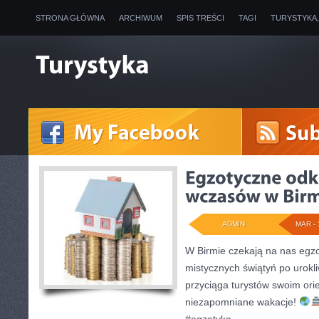
STRONA GŁÓWNA
ARCHIWUM
SPIS TREŚCI
TAGI
TURYSTYKA
ADMIN
MAR - 
W Birmie czekają na nas egz
mistycznych świątyń po urokl
przyciąga turystów swoim ori
niezapomniane wakacje!