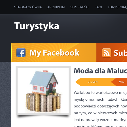
STRONA GŁÓWNA
ARCHIWUM
SPIS TREŚCI
TAGI
TURYSTYKA
ADMIN
MAJ - 
Wallaboo to wartościowe miej
myślą o mamach i tatach, któ
podpowiedzi dotyczących now
na tym, co w pierwszych miesi
jest naprawdę ważne: mądrym
serwis, w którym można znal