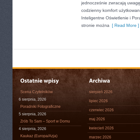
jednocześnie zwracają uwagę
codzienny komfort użytkowan
Inteligentne Oświetlenie i Por
stronie można
[ Read More ]
Scena Czytelników
sierpień 2026
6 sierpnia, 2026
lipiec 2026
Poradniki Fotograficzne
czerwiec 2026
5 sierpnia, 2026
maj 2026
Zrób To Sam – Sport w Domu
kwiecień 2026
4 sierpnia, 2026
Kaukaz (Europa/Azja)
marzec 2026