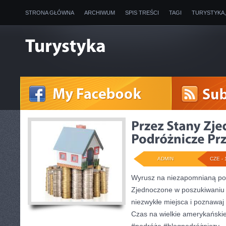
STRONA GŁÓWNA
ARCHIWUM
SPIS TREŚCI
TAGI
TURYSTYKA
ADMIN
CZE - 
Wyrusz na niezapomnianą po
Zjednoczone w poszukiwaniu
niezwykłe miejsca i poznawaj
Czas na wielkie amerykański