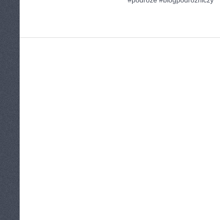
#podróże #blogpodróżniczy